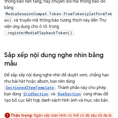
thông báo nền tảng, hãy chuyển đổi mã thông báo đó
bằng
MediaSessionCompat.Token.fromToken(platformTok
en)
và truyền mã thông báo tương thích này đến Thư
viện ứng dụng cho ô tô trong
.registerMediaPlaybackToken()
.
Sắp xếp nội dung nghe nhìn bằng
mẫu
Để sắp xếp nội dung nghe nhìn để duyệt xem, chẳng hạn
như bài hát hoặc album, bạn nên dùng
SectionedItemTemplate
. Thành phần này cho phép
bạn dùng
GridSection
và
RowSection
cùng nhau để
tạo bố cục kết hợp danh sách hình ảnh và mục văn bản.
Thận trọng:
Ngăn xếp màn hình có thể có độ sâu tối đa là