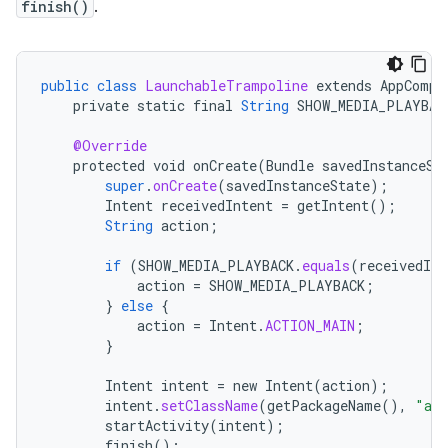
finish()
.
public
class
LaunchableTrampoline
extends
AppCompa
private
static
final
String
SHOW_MEDIA_PLAYBAC
@Override
protected
void
onCreate
(
Bundle
savedInstanceSt
super
.
onCreate
(
savedInstanceState
);
Intent
receivedIntent
=
getIntent
();
String
action
;
if
(
SHOW_MEDIA_PLAYBACK
.
equals
(
receivedInt
action
=
SHOW_MEDIA_PLAYBACK
;
}
else
{
action
=
Intent
.
ACTION_MAIN
;
}
Intent
intent
=
new
Intent
(
action
);
intent
.
setClassName
(
getPackageName
(),
"and
startActivity
(
intent
);
finish
();