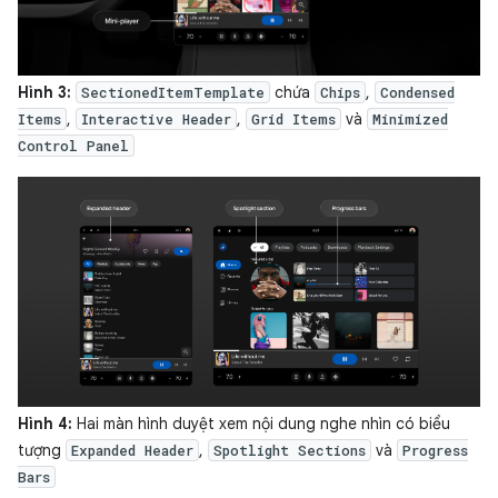
Hình 3:
chứa
,
SectionedItemTemplate
Chips
Condensed
,
,
và
Items
Interactive Header
Grid Items
Minimized
Control Panel
Hình 4:
Hai màn hình duyệt xem nội dung nghe nhìn có biểu
tượng
,
và
Expanded Header
Spotlight Sections
Progress
Bars