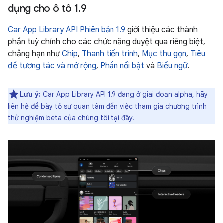
dụng cho ô tô 1
.
9
Car App Library API Phiên bản 1.9
giới thiệu các thành
phần tuỳ chỉnh cho các chức năng duyệt qua riêng biệt,
chẳng hạn như
Chip
,
Thanh tiến trình
,
Mục thu gọn
,
Tiêu
đề tương tác và mở rộng
,
Phần nổi bật
và
Biểu ngữ
.
Lưu ý:
Car App Library API 1.9 đang ở giai đoạn alpha, hãy
liên hệ để bày tỏ sự quan tâm đến việc tham gia chương trình
thử nghiệm beta của chúng tôi
tại đây
.