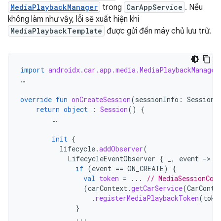
MediaPlaybackManager
trong
CarAppService
. Nếu
không làm như vậy, lỗi sẽ xuất hiện khi
MediaPlaybackTemplate
được gửi đến máy chủ lưu trữ.
import
androidx.car.app.media.MediaPlaybackManager
…
override
fun
onCreateSession
(
sessionInfo
:
SessionI
return
object
:
Session
()
{
…
init
{
lifecycle
.
addObserver
(
LifecycleEventObserver
{
_
,
event
-
if
(
event
==
ON_CREATE
)
{
val
token
=
...
// MediaSessionCom
(
carContext
.
getCarService
(
CarConte
.
registerMediaPlaybackToken
(
toke
}
...