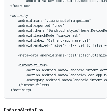
android:value="com.example.mediaapp.Launch
</service>

android:enabled="false">
<!--
Set
to
false
-->

<meta-data
android:name="distractionOptimized"
<action
<action
<category
</intent-filter>

Phân phối trên Play