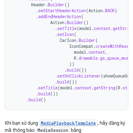
Header
.
Builder
()
.
setStartHeaderAction
(
Action
.
BACK
)
.
addEndHeaderAction
(
Action
.
Builder
()
.
setTitle
(
model
.
context
.
getStrin
.
setIcon
(
CarIcon
.
Builder
(
IconCompat
.
createWithResou
model
.
context
,
R
.
drawable
.
gs_queue_musi
))
.
build
())
.
setOnClickListener
(
showQueueScr
.
build
())
.
setTitle
(
model
.
context
.
getString
(
R
.
stri
.
build
())
.
build
()
Khi bạn sử dụng
MediaPlaybackTemplate
, hãy đăng ký
mã thông báo
MediaSession
bằng