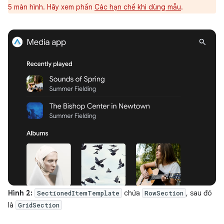
5 màn hình. Hãy xem phần
Các hạn chế khi dùng mẫu
.
Hình 2:
chứa
, sau đó
SectionedItemTemplate
RowSection
là
GridSection