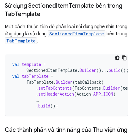
Sử dụng Sectioned
Item
Template bên trong
Tab
Template
Một cách thuận tiện để phân loại nội dung nghe nhìn trong
ứng dụng là sử dụng
SectionedItemTemplate
bên trong
TabTemplate
.
val
template
=
SectionedItemTemplate
.
Builder
()...
build
();
val
tabTemplate
=
TabTemplate
.
Builder
(
tabCallback
)
.
setTabContents
(
TabContents
.
Builder
(
temp
.
setHeaderAction
(
Action
.
APP_ICON
)
…
.
build
();
Các thành phần và tính năng của Thư viện ứng