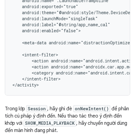
android:enabled="false">

<meta-data
android:name="distractionOptimized"
<action
<action
<category
</intent-filter>

Trong lớp
Session
, hãy ghi đè
onNewIntent()
để phân
tích cú pháp ý định đến. Nếu thao tác theo ý định đến
khớp với
SHOW_MEDIA_PLAYBACK
, hãy chuyển người dùng
đến màn hình đang phát.