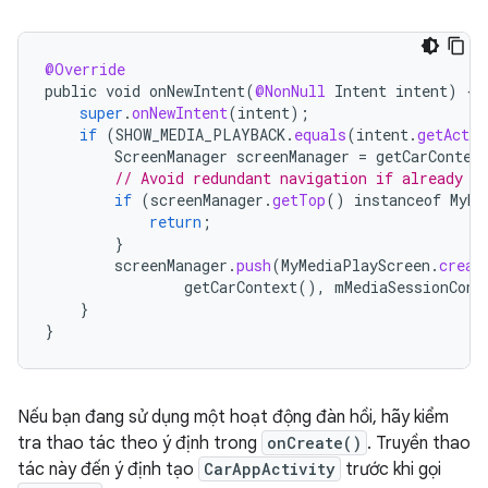
@Override
public
void
onNewIntent
(
@NonNull
Intent
intent
)
{
super
.
onNewIntent
(
intent
);
if
(
SHOW_MEDIA_PLAYBACK
.
equals
(
intent
.
getActio
ScreenManager
screenManager
=
getCarContex
// Avoid redundant navigation if already o
if
(
screenManager
.
getTop
()
instanceof
MyMe
return
;
}
screenManager
.
push
(
MyMediaPlayScreen
.
creat
getCarContext
(),
mMediaSessionCont
}
}
Nếu bạn đang sử dụng một hoạt động đàn hồi, hãy kiểm
tra thao tác theo ý định trong
onCreate()
. Truyền thao
tác này đến ý định tạo
CarAppActivity
trước khi gọi