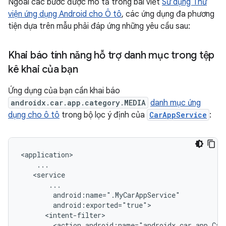
Ngoài các bước được mô tả trong bài viết
Sử dụng Thư
viện ứng dụng Android cho Ô tô
, các ứng dụng đa phương
tiện dựa trên mẫu phải đáp ứng những yêu cầu sau:
Khai báo tính năng hỗ trợ danh mục trong tệp
kê khai của bạn
Ứng dụng của bạn cần khai báo
androidx.car.app.category.MEDIA
danh mục ứng
dụng cho ô tô
trong bộ lọc ý định của
CarAppService
:
<action
android:name="androidx.car.app.Car