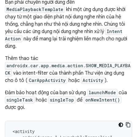
Bạn phải chuyển người dùng đến
MediaPlaybackTemplate
khi một ứng dụng được khởi
chạy từ một giao diện phát nội dung nghe nhìn của hệ
thống, chẳng hạn như thẻ nội dung nghe nhìn. Chúng tôi
yêu cầu các ứng dụng nội dung nghe nhìn xử lý
Intent
Action
này để mang lại trải nghiệm liền mạch cho người
dùng.
Thêm thao tác
androidx.car.app.media.action.SHOW_MEDIA_PLAYBA
CK
vào intent-filter của thành phần Thư viện ứng dụng
cho ô tô (
CarAppActivity
hoặc
Activity
).
Đảm bảo hoạt động của bạn sử dụng
launchMode
của
singleTask
hoặc
singleTop
để
onNewIntent()
được gọi.