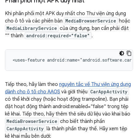
Phân phối một APK duy nhất
Khi phân phối một APK duy nhất cho Thư viện ứng dụng
cho ô tô và các phiên bản
MediaBrowserService
hoặc
MediaLibraryService
của ứng dụng, bạn cần phải đặt
"
" thành
android:required="false"
.
<uses-feature
android:name="android.software.car.t
Tiếp theo, hãy làm theo
nguyên tắc về Thư viện ứng dụng
dành cho ô tô cho AAOS
và giới thiệu
CarAppActivity
có thể khởi chạy (hoặc hoạt động trampoline). Bạn phải
đặt hoạt động thành android:enabled="false" trong tệp
kê khai. Tiếp theo, hãy thêm thẻ siêu dữ liệu vào khai báo
MediaBrowserService
cho biết thành phần
CarAppActivity
là thành phần thay thế. Hãy xem tệp
kê khai mẫu bên dưới: