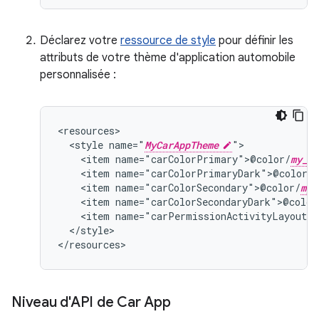
Déclarez votre
ressource de style
pour définir les
attributs de votre thème d'application automobile
personnalisée :
<style
name="
MyCarAppTheme
<item
name="carColorPrimary">@color/
my_pr
<item
name="carColorPrimaryDark">@color/
m
<item
name="carColorSecondary">@color/
my_
<item
name="carColorSecondaryDark">@color
<item
name="carPermissionActivityLayout">
</style>

Niveau d'API de Car App