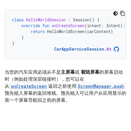
class
HelloWorldSession
:
Session
()
{
override
fun
onCreateScreen
(
intent
:
Intent
):
S
return
HelloWorldScreen
(
carContext
)
}
}
CarAppServiceSession
.
kt
当您的汽车应用必须从不是
主屏幕
或
着陆屏幕
的屏幕启动
时（例如处理深层链接时），您可以在
从
onCreateScreen
返回之前使用
ScreenManager.push
预先植入屏幕的返回堆栈。预先植入可让用户从应用显示的
第一个屏幕导航回之前的屏幕。