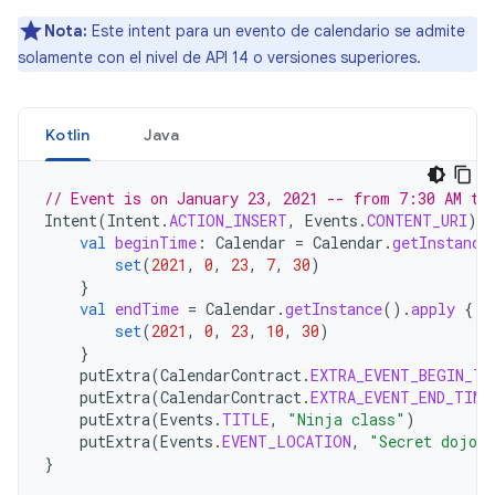
Nota:
Este intent para un evento de calendario se admite
solamente con el nivel de API 14 o versiones superiores.
Kotlin
Java
// Event is on January 23, 2021 -- from 7:30 AM to
Intent
(
Intent
.
ACTION_INSERT
,
Events
.
CONTENT_URI
).
a
val
beginTime
:
Calendar
=
Calendar
.
getInstance
set
(
2021
,
0
,
23
,
7
,
30
)
}
val
endTime
=
Calendar
.
getInstance
().
apply
{
set
(
2021
,
0
,
23
,
10
,
30
)
}
putExtra
(
CalendarContract
.
EXTRA_EVENT_BEGIN_TI
putExtra
(
CalendarContract
.
EXTRA_EVENT_END_TIME
putExtra
(
Events
.
TITLE
,
"Ninja class"
)
putExtra
(
Events
.
EVENT_LOCATION
,
"Secret dojo"
}