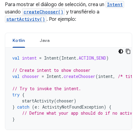
Para mostrar el diálogo de selección, crea un
Intent
usando
createChooser()
y transfiérelo a
startActivity()
. Por ejemplo:
Kotlin
Java
val
intent
=
Intent
(
Intent
.
ACTION_SEND
)
// Create intent to show chooser
val
chooser
=
Intent
.
createChooser
(
intent
,
/* titl
// Try to invoke the intent.
try
{
startActivity
(
chooser
)
}
catch
(
e
:
ActivityNotFoundException
)
{
// Define what your app should do if no activit
}