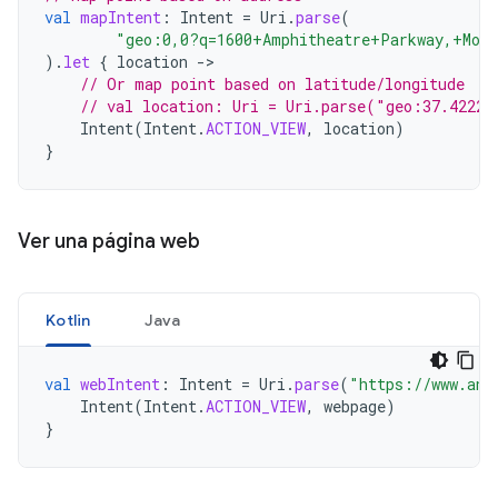
val
mapIntent
:
Intent
=
Uri
.
parse
(
"geo:0,0?q=1600+Amphitheatre+Parkway,+Moun
).
let
{
location
-
// Or map point based on latitude/longitude
// val location: Uri = Uri.parse("geo:37.42221
Intent
(
Intent
.
ACTION_VIEW
,
location
)
}
Ver una página web
Kotlin
Java
val
webIntent
:
Intent
=
Uri
.
parse
(
"https://www.and
Intent
(
Intent
.
ACTION_VIEW
,
webpage
)
}