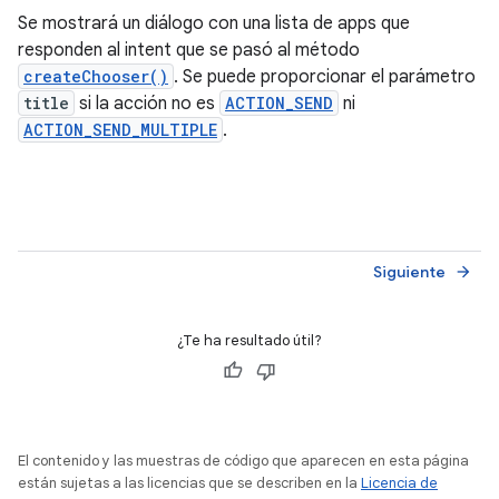
Se mostrará un diálogo con una lista de apps que
responden al intent que se pasó al método
createChooser()
. Se puede proporcionar el parámetro
title
si la acción no es
ACTION_SEND
ni
ACTION_SEND_MULTIPLE
.
Siguiente
arrow_forward
¿Te ha resultado útil?
El contenido y las muestras de código que aparecen en esta página
están sujetas a las licencias que se describen en la
Licencia de