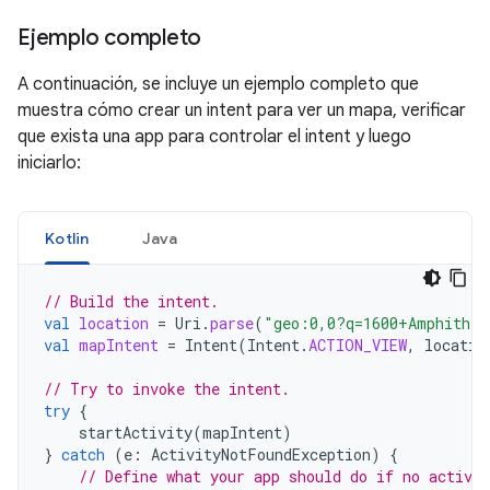
Ejemplo completo
A continuación, se incluye un ejemplo completo que
muestra cómo crear un intent para ver un mapa, verificar
que exista una app para controlar el intent y luego
iniciarlo:
Kotlin
Java
// Build the intent.
val
location
=
Uri
.
parse
(
"geo:0,0?q=1600+Amphithea
val
mapIntent
=
Intent
(
Intent
.
ACTION_VIEW
,
locatio
// Try to invoke the intent.
try
{
startActivity
(
mapIntent
)
}
catch
(
e
:
ActivityNotFoundException
)
{
// Define what your app should do if no activit