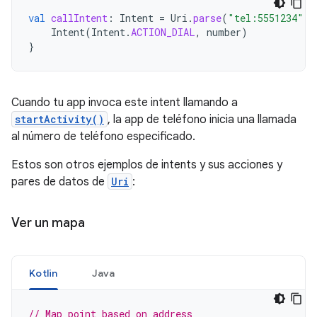
val
callIntent
:
Intent
=
Uri
.
parse
(
"tel:5551234"
).
Intent
(
Intent
.
ACTION_DIAL
,
number
)
}
Cuando tu app invoca este intent llamando a
startActivity()
, la app de teléfono inicia una llamada
al número de teléfono especificado.
Estos son otros ejemplos de intents y sus acciones y
pares de datos de
Uri
:
Ver un mapa
Kotlin
Java
// Map point based on address