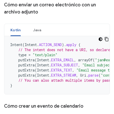
Cómo enviar un correo electrónico con un
archivo adjunto
Kotlin
Java
Intent
(
Intent
.
ACTION_SEND
).
apply
{
// The intent does not have a URI, so declare 
type
=
"text/plain"
putExtra
(
Intent
.
EXTRA_EMAIL
,
arrayOf
(
"jan@exa
putExtra
(
Intent
.
EXTRA_SUBJECT
,
"Email subject"
putExtra
(
Intent
.
EXTRA_TEXT
,
"Email message tex
putExtra
(
Intent
.
EXTRA_STREAM
,
Uri
.
parse
(
"conte
// You can also attach multiple items by passi
}
Cómo crear un evento de calendario