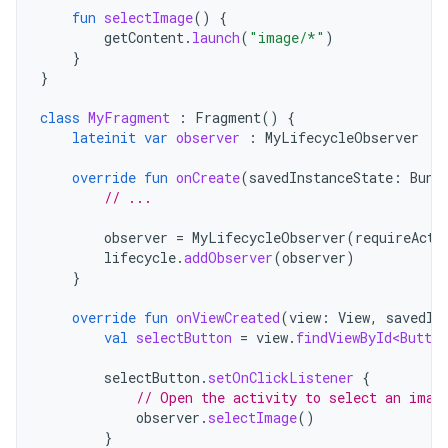
fun
selectImage
()
{
getContent
.
launch
(
"image/*"
)
}
}
class
MyFragment
:
Fragment
()
{
lateinit
var
observer
:
MyLifecycleObserver
override
fun
onCreate
(
savedInstanceState
:
Bund
// ...
observer
=
MyLifecycleObserver
(
requireActi
lifecycle
.
addObserver
(
observer
)
}
override
fun
onViewCreated
(
view
:
View
,
savedIn
val
selectButton
=
view
.
findViewById<Button
selectButton
.
setOnClickListener
{
// Open the activity to select an imag
observer
.
selectImage
()
}