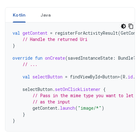
Kotlin
Java
val
getContent
=
registerForActivityResult
(
GetCont
// Handle the returned Uri
}
override
fun
onCreate
(
savedInstanceState
:
Bundle?)
// ...
val
selectButton
=
findViewById<Button
>
(
R
.
id
.
s
selectButton
.
setOnClickListener
{
// Pass in the mime type you want to let t
// as the input
getContent
.
launch
(
"image/*"
)
}
}