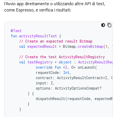
l'Avvio app direttamente o utilizzando altre API di test,
come Espresso, e verifica i risultati:
@Test
fun
activityResultTest
{
// Create an expected result Bitmap
val
expectedResult
=
Bitmap
.
createBitmap
(
1
,
1
,
// Create the test ActivityResultRegistry
val
testRegistry
=
object
:
ActivityResultRegi
override
fun
<
I
,
O
>
onLaunch
(
requestCode
:
Int
,
contract
:
ActivityResultContract<I
,
O
>
input
:
I
,
options
:
ActivityOptionsCompat?
)
{
dispatchResult
(
requestCode
,
expectedRe
}
}