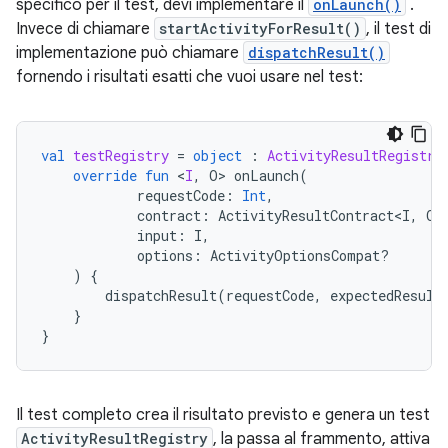
specifico per il test, devi implementare il
onLaunch()
.
Invece di chiamare
startActivityForResult()
, il test di
implementazione può chiamare
dispatchResult()
fornendo i risultati esatti che vuoi usare nel test:
val
testRegistry
=
object
:
ActivityResultRegistry
override
fun
<
I
,
O
>
onLaunch
(
requestCode
:
Int
,
contract
:
ActivityResultContract<I
,
O
>
input
:
I
,
options
:
ActivityOptionsCompat?
)
{
dispatchResult
(
requestCode
,
expectedResult
}
}
Il test completo crea il risultato previsto e genera un test
ActivityResultRegistry
, la passa al frammento, attiva