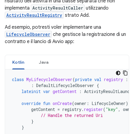
risultato dell'attività in una classe separata che non
implementa
ActivityResultCaller
utilizzando
ActivityResultRegistry
strato Add.
Ad esempio, potresti voler implementare una
LifecycleObserver
che gestisce la registrazione di un
contratto e il lancio di Avvio app:
Kotlin
Java
class
MyLifecycleObserver
(
private
val
registry
:
A
:
DefaultLifecycleObserver
{
lateinit
var
getContent
:
ActivityResultLaunch
override
fun
onCreate
(
owner
:
LifecycleOwner
)
{
getContent
=
registry
.
register
(
"key"
,
owne
// Handle the returned Uri
}
}