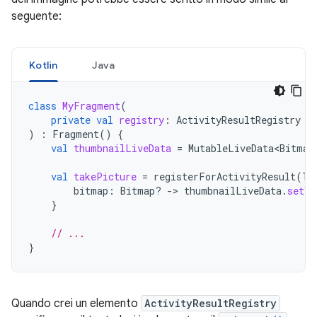
seguente:
Kotlin
Java
class
MyFragment
(
private
val
registry
:
ActivityResultRegistry
)
:
Fragment
()
{
val
thumbnailLiveData
=
MutableLiveData<Bitmap
val
takePicture
=
registerForActivityResult
(
Ta
bitmap
:
Bitmap? 
->
thumbnailLiveData
.
setVa
}
// ...
}
Quando crei un elemento
ActivityResultRegistry