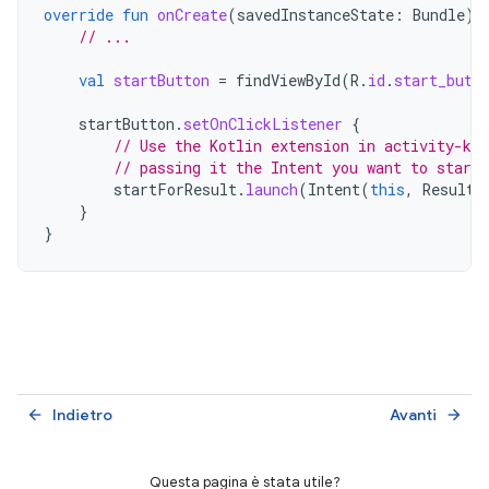
override
fun
onCreate
(
savedInstanceState
:
Bundle
)
// ...
val
startButton
=
findViewById
(
R
.
id
.
start_butt
startButton
.
setOnClickListener
{
// Use the Kotlin extension in activity-ktx
// passing it the Intent you want to start
startForResult
.
launch
(
Intent
(
this
,
ResultP
}
}
Indietro
Avanti
arrow_back
arrow_forward
Questa pagina è stata utile?