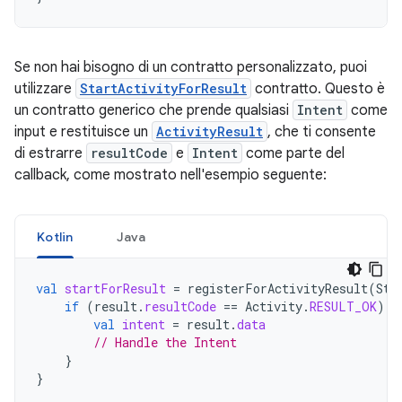
Se non hai bisogno di un contratto personalizzato, puoi
utilizzare
StartActivityForResult
contratto. Questo è
un contratto generico che prende qualsiasi
Intent
come
input e restituisce un
ActivityResult
, che ti consente
di estrarre
resultCode
e
Intent
come parte del
callback, come mostrato nell'esempio seguente:
Kotlin
Java
val
startForResult
=
registerForActivityResult
(
Sta
if
(
result
.
resultCode
==
Activity
.
RESULT_OK
)
{
val
intent
=
result
.
data
// Handle the Intent
}
}