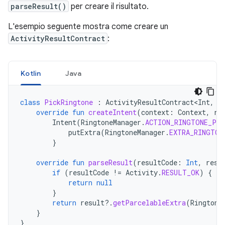
parseResult()
per creare il risultato.
L'esempio seguente mostra come creare un
ActivityResultContract
:
Kotlin
Java
class
PickRingtone
:
ActivityResultContract<Int
,
U
override
fun
createIntent
(
context
:
Context
,
ri
Intent
(
RingtoneManager
.
ACTION_RINGTONE_PIC
putExtra
(
RingtoneManager
.
EXTRA_RINGTON
}
override
fun
parseResult
(
resultCode
:
Int
,
resu
if
(
resultCode
!=
Activity
.
RESULT_OK
)
{
return
null
}
return
result
?.
getParcelableExtra
(
Ringtone
}
}