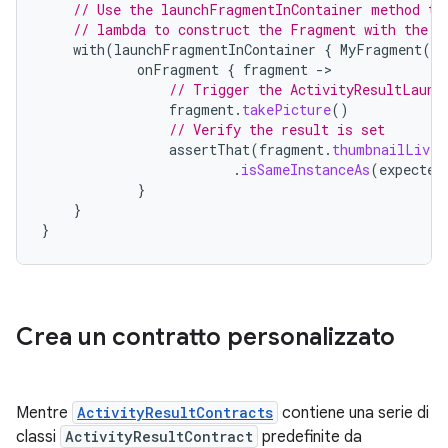
// Use the launchFragmentInContainer method th
// lambda to construct the Fragment with the t
with
(
launchFragmentInContainer
{
MyFragment
(
te
onFragment
{
fragment
-
// Trigger the ActivityResultLaunc
fragment
.
takePicture
()
// Verify the result is set
assertThat
(
fragment
.
thumbnailLiveD
.
isSameInstanceAs
(
expected
}
}
}
Crea un contratto personalizzato
Mentre
ActivityResultContracts
contiene una serie di
classi
ActivityResultContract
predefinite da