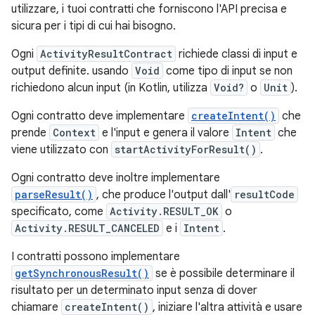
utilizzare, i tuoi contratti che forniscono l'API precisa e
sicura per i tipi di cui hai bisogno.
Ogni
ActivityResultContract
richiede classi di input e
output definite. usando
Void
come tipo di input se non
richiedono alcun input (in Kotlin, utilizza
Void?
o
Unit
).
Ogni contratto deve implementare
createIntent()
che
prende
Context
e l'input e genera il valore
Intent
che
viene utilizzato con
startActivityForResult()
.
Ogni contratto deve inoltre implementare
parseResult()
, che produce l'output dall'
resultCode
specificato, come
Activity.RESULT_OK
o
Activity.RESULT_CANCELED
e i
Intent
.
I contratti possono implementare
getSynchronousResult()
se è possibile determinare il
risultato per un determinato input senza di dover
chiamare
createIntent()
, iniziare l'altra attività e usare