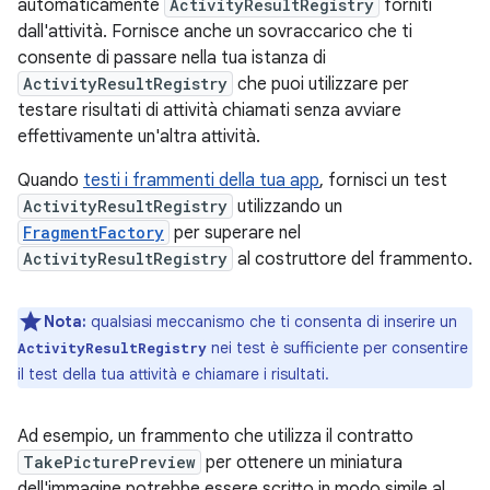
automaticamente
ActivityResultRegistry
forniti
dall'attività. Fornisce anche un sovraccarico che ti
consente di passare nella tua istanza di
ActivityResultRegistry
che puoi utilizzare per
testare risultati di attività chiamati senza avviare
effettivamente un'altra attività.
Quando
testi i frammenti della tua app
, fornisci un test
ActivityResultRegistry
utilizzando un
FragmentFactory
per superare nel
ActivityResultRegistry
al costruttore del frammento.
Nota:
qualsiasi meccanismo che ti consenta di inserire un
nei test è sufficiente per consentire
ActivityResultRegistry
il test della tua attività e chiamare i risultati.
Ad esempio, un frammento che utilizza il contratto
TakePicturePreview
per ottenere un miniatura
dell'immagine potrebbe essere scritto in modo simile al