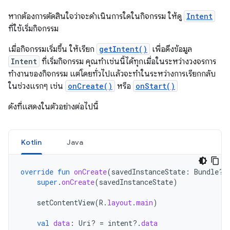
หากต้องการตัดสินใจว่าจะดำเนินการใดในกิจกรรม ให้ดู
Intent
ที่ใช้เริ่มกิจกรรม
เมื่อกิจกรรมเริ่มขึ้น ให้เรียก
getIntent()
เพื่อดึงข้อมูล
Intent
ที่เริ่มกิจกรรม คุณทำเช่นนี้ได้ทุกเมื่อในระหว่างวงจรการ
ทำงานของกิจกรรม แต่โดยทั่วไปแล้วจะทำในระหว่างการเรียกกลับ
ในช่วงแรกๆ เช่น
onCreate()
หรือ
onStart()
ดังที่แสดงในตัวอย่างต่อไปนี้
Kotlin
Java
override
fun
onCreate
(
savedInstanceState
:
Bundle?)
super
.
onCreate
(
savedInstanceState
)
setContentView
(
R
.
layout
.
main
)
val
data
:
Uri? 
=
intent
?.
data