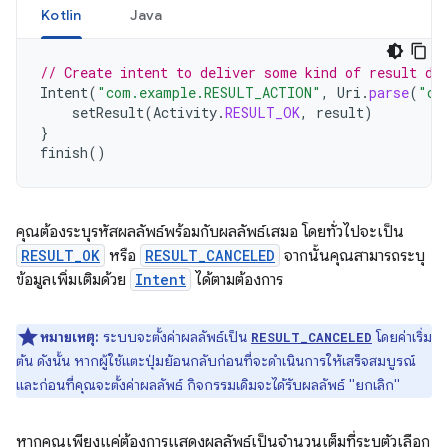
Kotlin
Java
// Create intent to deliver some kind of result da
Intent
(
"com.example.RESULT_ACTION"
,
Uri
.
parse
(
"co
setResult
(
Activity
.
RESULT_OK
,
result
)
}
finish
()
คุณต้องระบุรหัสผลลัพธ์พร้อมกับผลลัพธ์เสมอ โดยทั่วไปจะเป็น
RESULT_OK
หรือ
RESULT_CANCELED
จากนั้นคุณสามารถระบุ
ข้อมูลเพิ่มเติมด้วย
Intent
ได้ตามต้องการ
หมายเหตุ:
ระบบจะตั้งค่าผลลัพธ์เป็น
โดยค่าเริ่ม
RESULT_CANCELED
ต้น ดังนั้น หากผู้ใช้แตะปุ่มย้อนกลับก่อนที่จะดำเนินการให้เสร็จสมบูรณ์
และก่อนที่คุณจะตั้งค่าผลลัพธ์ กิจกรรมเดิมจะได้รับผลลัพธ์ "ยกเลิก"
หากคุณเพียงแค่ต้องการแสดงผลลัพธ์เป็นจำนวนเต็มที่ระบุตัวเลือก