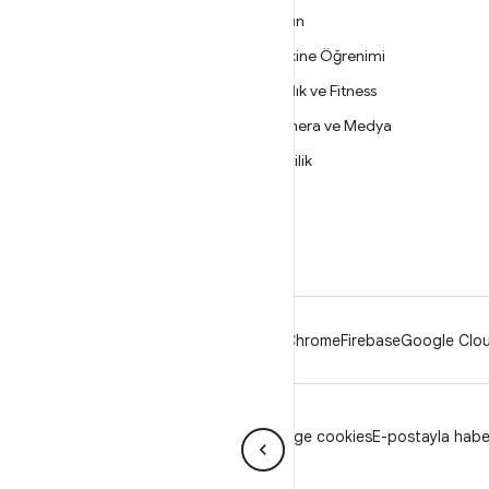
DAHA FAZLA
Oyun
Android
Makine Öğrenimi
İşletmeler için Android
Sağlık ve Fitness
Güvenlik
Kamera ve Medya
Kaynak
Gizlilik
Haber
5G
Blog
Podcast'ler
Android
Chrome
Firebase
Google Clou
Gizlilik
Lisans
Marka kuralları
Manage cookies
E-postayla haberl