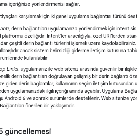
a içeriğinize yönlendirmenizi sağlar.
htiyaçları karşılamak için iki genel uygulama bağlantısı türünü des
antı
, derin bağlantıları uygulamanıza yönlendirmek için intent 
d platformu özelliğidir. Intent'ler aracılığıyla, özel URI'lerden s
dar çeşitli derin bağlantı türlerini işlemek üzere kaydolabilirsiniz
llanışlıdır ancak sistem belirsizliği giderme iletişim kutusuna tabi
ümlerinde kullanılabilir.
pp Links
, uygulamanız ile web siteniz arasında güvenilir bir ilişk
nelik derin bağlantıları doğrulayan gelişmiş bir derin bağlantı öz
ze giden derin bağlantılar, kullanıcının seçim iletişim kutusundan
den uygulamanızdaki ilgili içeriği anında açabilir. Uygulama Bağla
ğu Android 6 ve sonraki sürümlerde desteklenir. Web sitenize yönel
ağlantıları önerilen bir yaklaşımdır.
5 güncellemesi