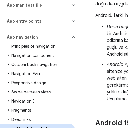
doğrudan uygulam
App manifest file
Android, farklı i
App entry points
Derin bağl
bir Androi
App navigation
adlarına ka
Principles of navigation
güçlü ve ku
Android sür
Navigation component
Android A
Custom back navigation
sitenize yö
Navigation Event
web siteni
Responsive design
gerektirme
yüklü oldu
Swipe between views
Uygulama B
Navigation 3
Fragments
Deep links
Android 1