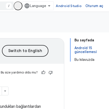
/
Android Studio
Oturum aç
Bu sayfada
Android 15
güncellemesi
Bu kılavuzda
Bu size yardımcı oldu mu?
okundukları bağlantılardan