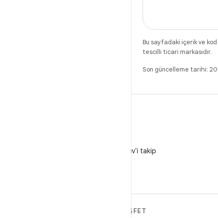
Bu sayfadaki içerik ve kod
tescilli ticari markasıdır.
Son güncelleme tarihi: 2
X
X'te @AndroidDev'i takip
edin
ANDROID HAKKINDA
KEŞFET