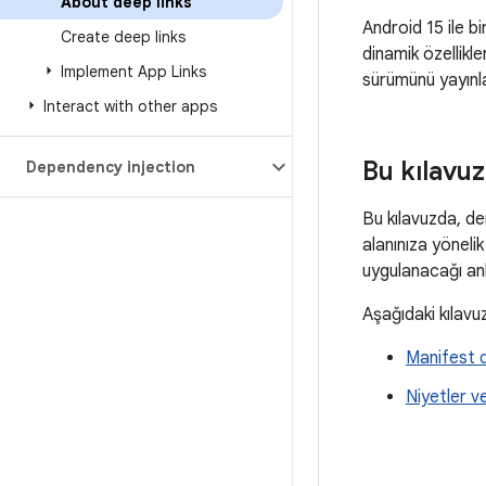
About deep links
Android 15 ile b
Create deep links
dinamik özellikl
Implement App Links
sürümünü yayınla
Interact with other apps
Bu kılavu
Dependency injection
Bu kılavuzda, de
alanınıza yönelik
uygulanacağı anl
Aşağıdaki kılavu
Manifest 
Niyetler ve