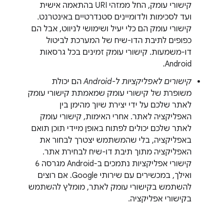
קישורי עומק, החל ממזהי URI בהתאמה אישית
ועד לסכימות ולדומיינים סטנדרטיים באינטרנט.
קישורי עומק הם כלי יעיל ושימושי לניווט, אבל הם
כפופים לתיבת הדו-שיח של המערכת לביטול
דו-משמעות. קישורי עומק זמינים בכל גרסאות
Android.
קישורים לאפליקציות ל-Android
הם יכולת
משופרת של קישורי עומק שמאמתת קישורי עומק
לאתר שלכם על ידי יצירת שיוך מהימן בין
האפליקציה לאתר. אחרי האימות, קישורי עומק
לאתר שלכם יכולים לפתוח באופן מיידי תוכן תואם
באפליקציה, בלי שהמשתמש יצטרך לבחור את
האפליקציה מתוך תיבת דו-שיח לבחירת אתר.
קישורי אפליקציות נתמכים ב-Android מגרסה 6
ואילך, במכשירים עם שירותי Google. אם רוצים
להשתמש בקישורי עומק לאתר, מומלץ להשתמש
בקישורי אפליקציה.