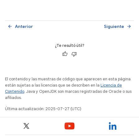
Anterior
Siguiente
arrow_back
arrow_forward
¿Te resultó útil?
El contenido y las muestras de código que aparecen en esta página
están sujetas a las licencias que se describen en la
Licencia de
Contenido
. Java y OpenJDK son marcas registradas de Oracle o sus
afiliados.
Última actualización: 2025-07-27 (UTC)