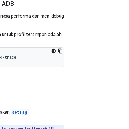
n ADB
eriksa performa dan men-debug
 untuk profil tersimpan adalah:
nakan
setTag
API.
ult.getResultFilePath