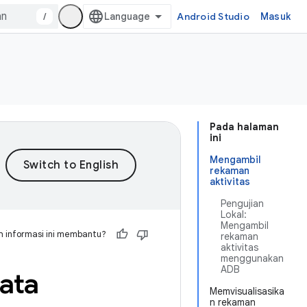
/
Android Studio
Masuk
Pada halaman
ini
Mengambil
rekaman
aktivitas
Pengujian
Lokal:
Mengambil
 informasi ini membantu?
rekaman
aktivitas
menggunakan
ADB
ata
Memvisualisasika
n rekaman