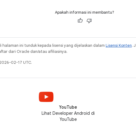
Apakah informasi ini membantu?
i halaman ini tunduk kepada lisensi yang dijelaskan dalam
Lisensi Konten
. 
ar dari Oracle dan/atau afiliasinya.
a 2026-02-17 UTC.
YouTube
Lihat Developer Android di
YouTube