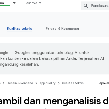
ana
Lainnya
Kualitas teknis
Privasi & Keamanan
Google menggunakan teknologi AI untuk
an konten ke dalam bahasa pilihan Anda. Terjemahan AI
ngandung kesalahan.
s
Desain & Rencana
App quality
Kualitas teknis
Apakah
mbil dan menganalisis d