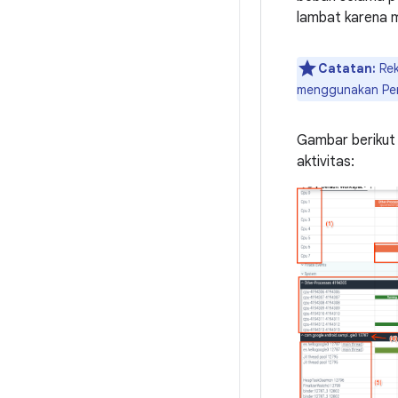
lambat karena m
Catatan:
Rek
menggunakan Per
Gambar berikut 
aktivitas: