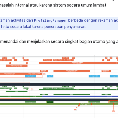
asalah internal atau karena sistem secara umum lambat.
aman aktivitas dari
berbeda dengan rekaman akti
ProfilingManager
fetto secara lokal karena penerapan penyamaran.
menandai dan menjelaskan secara singkat bagian utama yang 