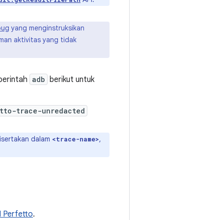
bug
yang menginstruksikan
an aktivitas yang tidak
 perintah
adb
berikut untuk
tto-trace-unredacted
isertakan dalam
,
<trace-name>
I Perfetto
.