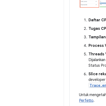
Daftar C
Tugas C
Tampilan
Process 
Threads 
Dijalankan
Status Pro
Slice rek
developer
Trace.e
Untuk mengetahu
Perfetto
.