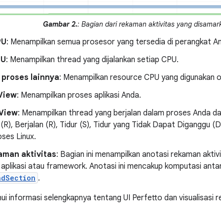
Gambar 2.
: Bagian dari rekaman aktivitas yang disamar
PU
: Menampilkan semua prosesor yang tersedia di perangkat A
PU
: Menampilkan thread yang dijalankan setiap CPU.
 proses lainnya
: Menampilkan resource CPU yang digunakan ol
View
: Menampilkan proses aplikasi Anda.
View
: Menampilkan thread yang berjalan dalam proses Anda d
 (R), Berjalan (R), Tidur (S), Tidur yang Tidak Dapat Diganggu (
ses Linux.
aman aktivitas
: Bagian ini menampilkan anotasi rekaman akti
 aplikasi atau framework. Anotasi ini mencakup komputasi ant
ndSection
.
i informasi selengkapnya tentang UI Perfetto dan visualisasi re