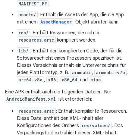
MANIFEST.MF
.
assets/
: Enthält die Assets der App, die die App
mit einem
AssetManager
-Objekt abrufen kann.
res/
: Enthält Ressourcen, die nicht in
resources.arsc
kompiliert werden.
lib/
: Enthält den kompilierten Code, der für die
Softwareschicht eines Prozessors spezifisch ist.
Dieses Verzeichnis enthält ein Unterverzeichnis für
jeden Plattformtyp, z. B.
armeabi
,
armeabi-v7a
,
arm64-v8a
,
x86
,
x86_64
und
mips
.
Eine APK enthält auch die folgenden Dateien. Nur
AndroidManifest.xml
ist erforderlich:
resources.arsc
: Enthält kompilierte Ressourcen.
Diese Datei enthält den XML-Inhalt aller
Konfigurationen des Ordners
res/values/
. Das
Verpackungstool extrahiert diesen XML-Inhalt,