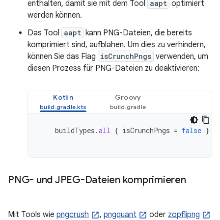
enthalten, damit sie mit dem Tool
aapt
optimiert
werden können.
Das Tool
aapt
kann PNG-Dateien, die bereits
komprimiert sind, aufblähen. Um dies zu verhindern,
können Sie das Flag
isCrunchPngs
verwenden, um
diesen Prozess für PNG-Dateien zu deaktivieren:
Kotlin
Groovy
buildTypes
.
all
{
isCrunchPngs
=
false
}
PNG- und JPEG-Dateien komprimieren
Mit Tools wie
pngcrush
,
pngquant
oder
zopflipng