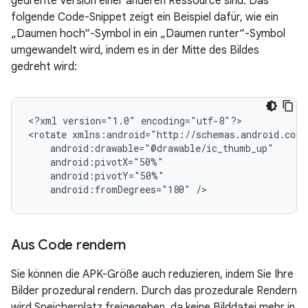
gedrehte Version einer anderen Ressource sind. Das
folgende Code-Snippet zeigt ein Beispiel dafür, wie ein
„Daumen hoch“-Symbol in ein „Daumen runter“-Symbol
umgewandelt wird, indem es in der Mitte des Bildes
gedreht wird:
<?xml
version="1.0"
encoding="utf-8"?>

<rotate
android:fromDegrees="180"
/>
Aus Code rendern
Sie können die APK-Größe auch reduzieren, indem Sie Ihre
Bilder prozedural rendern. Durch das prozedurale Rendern
wird Speicherplatz freigegeben, da keine Bilddatei mehr in