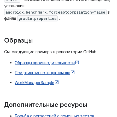
установив
androidx.benchmark.forceaotcompilation=false
в
файле
gradle.properties
.
Образцы
См. следующие примеры в репозитории GitHub:
Образцы производительности
Пейджингвиснетворксемпле
WorkManagerSample
Дополнительные ресурсы
Борьба с регрессией с помощью тестов