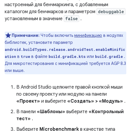
настроенный для бенчмаркинга, с добавленным
каталогом для бенчмарков и параметром
debuggable
установленным в значение
false
.
Примечание:
Чтобы включить
минификацию
в модулях
библиотек, установите параметр
android.buildTypes.release.androidTest.enableMinific
в
в файле
или
.
ation
true
build.gradle.kts
build.gradle
Для микротестирования с минификацией требуется AGP 8.3
или выше.
В Android Studio щелкните правой кнопкой мыши
по своему проекту или модулю на панели
«Проект»
и выберите
«Создать» > «Модуль»
.
В панели
«Шаблоны»
выберите
«Контрольный
тест»
.
Выберите
Microbenchmark
в качестве типа