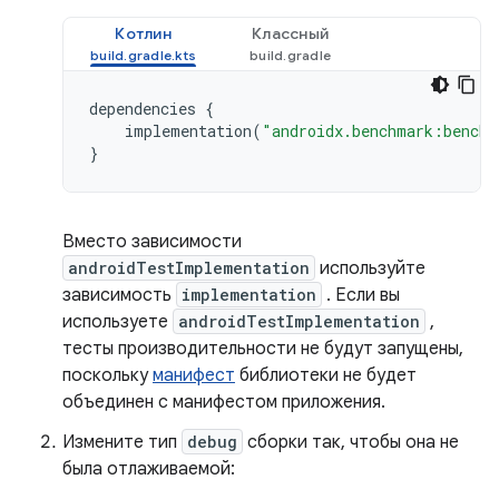
Котлин
Классный
dependencies
{
implementation
(
"androidx.benchmark:benchm
}
Вместо зависимости
androidTestImplementation
используйте
зависимость
implementation
. Если вы
используете
androidTestImplementation
,
тесты производительности не будут запущены,
поскольку
манифест
библиотеки не будет
объединен с манифестом приложения.
Измените тип
debug
сборки так, чтобы она не
была отлаживаемой: