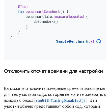
@Test
fun
benchmarkSomeWork
()
{
benchmarkRule
.
measureRepeated
{
doSomeWork
()
}
}
}
SampleBenchmark
.
kt
Отключить отсчет времени для настройки
Вы можете отключить измерение времени выполнения
для тех участков кода, которые не хотите измерять, с
помощью блока
runWithTimingDisabled{}
. Эти
участки обычно представляют собой код, который