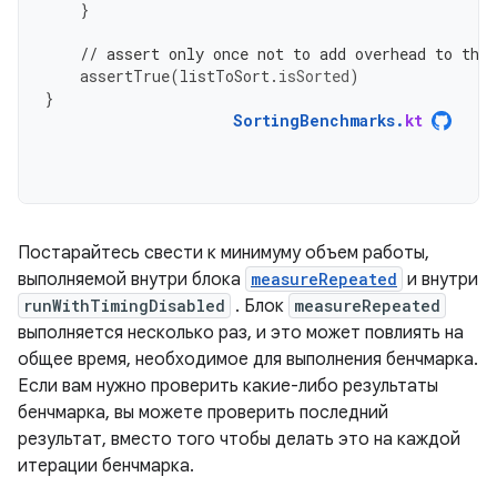
}
// assert only once not to add overhead to the
assertTrue
(
listToSort
.
isSorted
)
}
SortingBenchmarks
.
kt
Постарайтесь свести к минимуму объем работы,
выполняемой внутри блока
measureRepeated
и внутри
runWithTimingDisabled
. Блок
measureRepeated
выполняется несколько раз, и это может повлиять на
общее время, необходимое для выполнения бенчмарка.
Если вам нужно проверить какие-либо результаты
бенчмарка, вы можете проверить последний
результат, вместо того чтобы делать это на каждой
итерации бенчмарка.