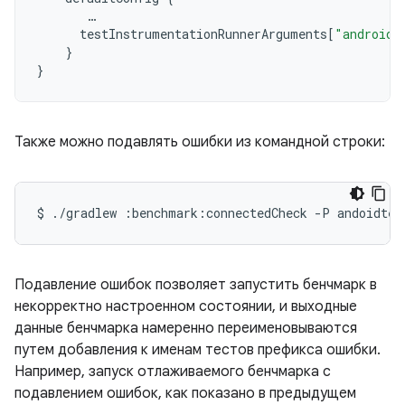
…
testInstrumentationRunnerArguments
[
"androidx
}
}
Также можно подавлять ошибки из командной строки:
$
./gradlew
:benchmark:connectedCheck
-P
andoidtes
Подавление ошибок позволяет запустить бенчмарк в
некорректно настроенном состоянии, и выходные
данные бенчмарка намеренно переименовываются
путем добавления к именам тестов префикса ошибки.
Например, запуск отлаживаемого бенчмарка с
подавлением ошибок, как показано в предыдущем