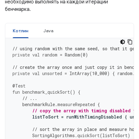
необходимо выполнять на каждой итерации
бенчмарка.
Котлин
Java
// using random with the same seed, so that it gen
private
val
random
=
Random
(
0
)
// create the array once and just copy it in bench
private
val
unsorted
=
IntArray
(
10
_000
)
{
random
.
n
@Test
fun
benchmark_quickSort
()
{
// ...
benchmarkRule
.
measureRepeated
{
// copy the array with timing disabled to
listToSort
=
runWithTimingDisabled
{
uns
// sort the array in place and measure how
SortingAlgorithms
.
quickSort
(
listToSort
)