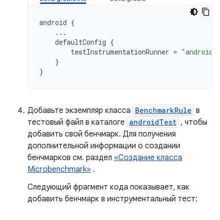
android
{
...
defaultConfig
{
testInstrumentationRunner
=
"androidx
}
}
Добавьте экземпляр класса
BenchmarkRule
в
тестовый файл в каталоге
androidTest
, чтобы
добавить свой бенчмарк. Для получения
дополнительной информации о создании
бенчмарков см. раздел
«Создание класса
Microbenchmark»
.
Следующий фрагмент кода показывает, как
добавить бенчмарк в инструментальный тест: