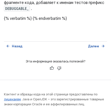
фрагменте кода, добавляет к именам тестов префикс
DEBUGGABLE_
.
{% verbatim %}
{% endverbatim %}
Назад
Далее
arrow_back
arrow_forward
Эта информация оказалась полезной?
Контент и образцы кода на этой странице предоставлены по
лицензиям
. Java и OpenJDK – это зарегистрированные товарные
знаки корпорации Oracle и ее аффилированных лиц.