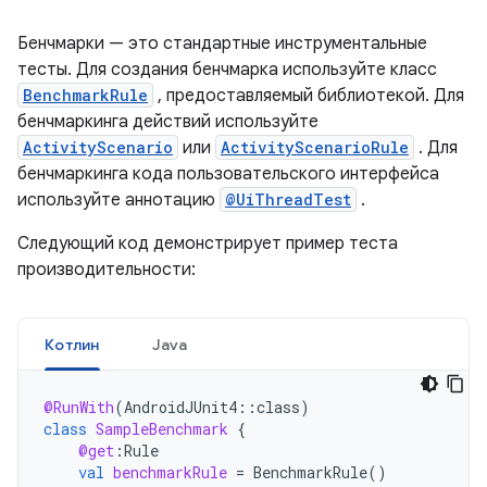
Бенчмарки — это стандартные инструментальные
тесты. Для создания бенчмарка используйте класс
BenchmarkRule
, предоставляемый библиотекой. Для
бенчмаркинга действий используйте
ActivityScenario
или
ActivityScenarioRule
. Для
бенчмаркинга кода пользовательского интерфейса
используйте аннотацию
@UiThreadTest
.
Следующий код демонстрирует пример теста
производительности:
Котлин
Java
@RunWith
(
AndroidJUnit4
::
class
)
class
SampleBenchmark
{
@get
:
Rule
val
benchmarkRule
=
BenchmarkRule
()