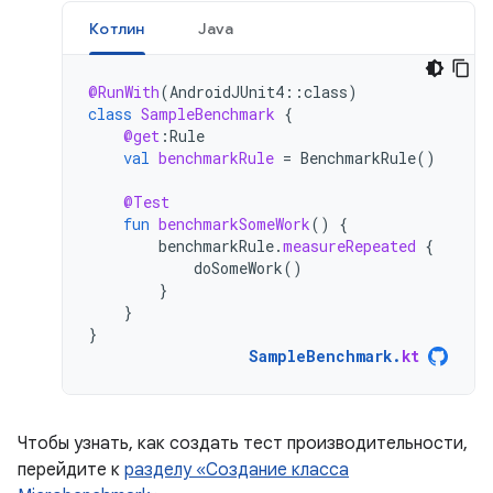
Котлин
Java
@RunWith
(
AndroidJUnit4
::
class
)
class
SampleBenchmark
{
@get
:
Rule
val
benchmarkRule
=
BenchmarkRule
()
@Test
fun
benchmarkSomeWork
()
{
benchmarkRule
.
measureRepeated
{
doSomeWork
()
}
}
}
SampleBenchmark
.
kt
Чтобы узнать, как создать тест производительности,
перейдите к
разделу «Создание класса