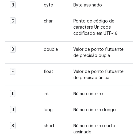
B
byte
Byte assinado
C
char
Ponto de código de
caractere Unicode
codificado em UTF-16
D
double
Valor de ponto flutuante
de precisão dupla
F
float
Valor de ponto flutuante
de precisão única
I
int
Número inteiro
J
long
Número inteiro longo
S
short
Número inteiro curto
assinado