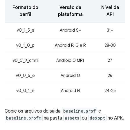
Formato do
Versão da
Nível da
perfil
plataforma
API
v0_1_5_s
Android S+
31+
v0_1_0_p
Android P, Q e R
28-30
v0_0_9_omr1
Android O MR1
27
v0_0_5_o
Android O
26
v0_0_1_n
Android N
24-25
Copie os arquivos de saída
baseline.prof
e
baseline.profm
na pasta
assets
ou
dexopt
no APK.