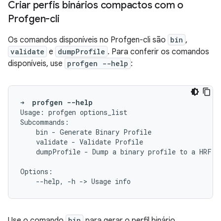
Criar perfis binários compactos com o
Profgen-cli
Os comandos disponíveis no Profgen-cli são
bin
,
validate
e
dumpProfile
. Para conferir os comandos
disponíveis, use
profgen --help
:
➜
profgen
--help
Usage:
profgen
options_list

bin
-
Generate
Binary
validate
-
Validate
dumpProfile
-
Dump
a
binary
profile
to
a
HRF

--help,
-h
->
Usage
Use o comando
bin
para gerar o perfil binário