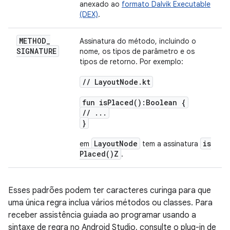
anexado ao
formato Dalvik Executable
(DEX)
.
METHOD
_
Assinatura do método, incluindo o
SIGNATURE
nome, os tipos de parâmetro e os
tipos de retorno. Por exemplo:
/
/
Layout
Node
.
kt
fun
is
Placed(
):Boolean {
/
/
.
.
.
}
Layout
Node
is
em
tem a assinatura
Placed(
)Z
.
Esses padrões podem ter caracteres curinga para que
uma única regra inclua vários métodos ou classes. Para
receber assistência guiada ao programar usando a
sintaxe de regra no Android Studio, consulte o plug-in de