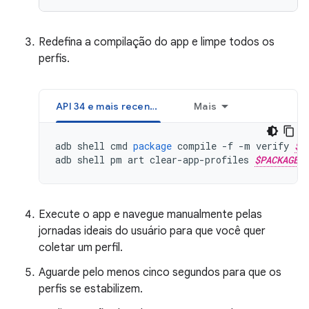
Redefina a compilação do app e limpe todos os
perfis.
API 34 e mais recentes
Mais
adb
shell
cmd
package
compile
-
f
-
m
verify
$P
adb
shell
pm
art
clear
-
app
-
profiles
$PACKAGE_
Execute o app e navegue manualmente pelas
jornadas ideais do usuário para que você quer
coletar um perfil.
Aguarde pelo menos cinco segundos para que os
perfis se estabilizem.