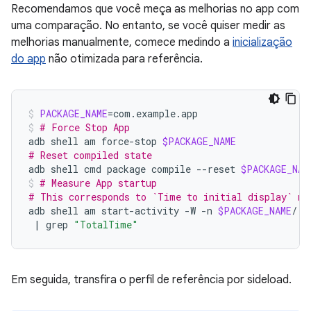
Recomendamos que você meça as melhorias no app com
uma comparação. No entanto, se você quiser medir as
melhorias manualmente, comece medindo a
inicialização
do app
não otimizada para referência.
PACKAGE_NAME
=
com.example.app
# Force Stop App
adb
shell
am
force-stop
$PACKAGE_NAME
# Reset compiled state
adb
shell
cmd
package
compile
--reset
$PACKAGE_NAM
# Measure App startup
# This corresponds to `Time to initial display` me
adb
shell
am
start-activity
-W
-n
$PACKAGE_NAME
/.E
|
grep
"TotalTime"
Em seguida, transfira o perfil de referência por sideload.