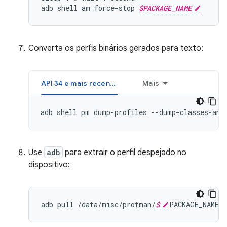
adb shell am force-stop 
$PACKAGE_NAME
Converta os perfis binários gerados para texto:
API 34 e mais recentes
Mais
adb shell pm dump-profiles --dump-classes-and
Use
adb
para extrair o perfil despejado no
dispositivo:
adb
pull
/
data
/
misc
/
profman
/
$
PACKAGE_NAME
-