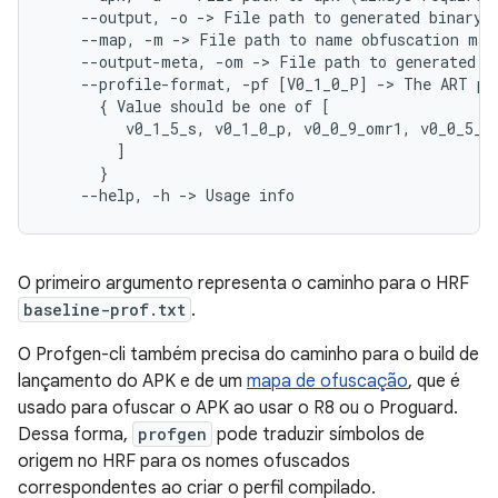
--output,
-o
->
File
path
to
generated
binary
--map,
-m
->
File
path
to
name
obfuscation
map
--output-meta,
-om
->
File
path
to
generated
m
--profile-format,
-pf
[
V0_1_0_P
]
->
The
ART
pr
{
Value
should
be
one
of
[
v0_1_5_s,
v0_1_0_p,
v0_0_9_omr1,
v0_0_5_o
]
}
--help,
-h
->
Usage
O primeiro argumento representa o caminho para o HRF
baseline-prof.txt
.
O Profgen-cli também precisa do caminho para o build de
lançamento do APK e de um
mapa de ofuscação
, que é
usado para ofuscar o APK ao usar o R8 ou o Proguard.
Dessa forma,
profgen
pode traduzir símbolos de
origem no HRF para os nomes ofuscados
correspondentes ao criar o perfil compilado.