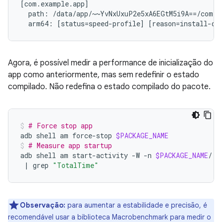
[com.example.app]

  path: /data/app/~~YvNxUxuP2e5xA6EGtM5i9A==/com.e
Agora, é possível medir a performance de inicialização do
app como anteriormente, mas sem redefinir o estado
compilado. Não redefina o estado compilado do pacote.
# Force stop app
adb
shell
am
force-stop
$PACKAGE_NAME
# Measure app startup
adb
shell
am
start-activity
-W
-n
$PACKAGE_NAME
/.E
|
grep
"TotalTime"
Observação:
para aumentar a estabilidade e precisão, é
recomendável usar a biblioteca Macrobenchmark para medir o