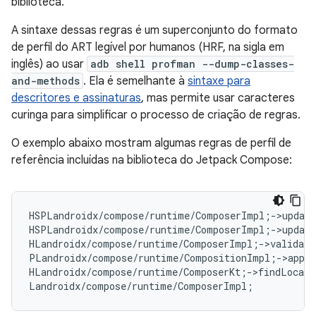
biblioteca.
A sintaxe dessas regras é um superconjunto do formato
de perfil do ART legível por humanos (HRF, na sigla em
inglês) ao usar
adb shell profman --dump-classes-
and-methods
. Ela é semelhante à
sintaxe para
descritores e assinaturas
, mas permite usar caracteres
curinga para simplificar o processo de criação de regras.
O exemplo abaixo mostram algumas regras de perfil de
referência incluídas na biblioteca do Jetpack Compose:
HSPLandroidx/compose/runtime/ComposerImpl
;
->update
HSPLandroidx/compose/runtime/ComposerImpl
;
->update
HLandroidx/compose/runtime/ComposerImpl
;
->validate
PLandroidx/compose/runtime/CompositionImpl
;
->apply
HLandroidx/compose/runtime/ComposerKt
;
->findLocati
Landroidx/compose/runtime/ComposerImpl
;