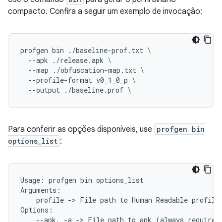
compacto. Confira a seguir um exemplo de invocação:
profgen
bin
./baseline-prof.txt
\
--apk
./release.apk
\
--map
./obfuscation-map.txt
\
--profile-format
v0_1_0_p
\
--output
./baseline.prof
\
Para conferir as opções disponíveis, use
profgen bin
options_list
:
Usage:
profgen
bin
options_list

profile
->
File
path
to
Human
Readable
profile
--apk,
-a
->
File
path
to
apk
(
always
required