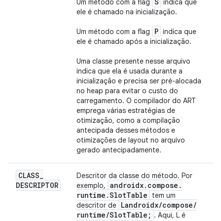
S
Um método com a flag
indica que
ele é chamado na inicialização.
P
Um método com a flag
indica que
ele é chamado após a inicialização.
Uma classe presente nesse arquivo
indica que ela é usada durante a
inicialização e precisa ser pré-alocada
no heap para evitar o custo do
carregamento. O compilador do ART
emprega várias estratégias de
otimização, como a compilação
antecipada desses métodos e
otimizações de layout no arquivo
gerado antecipadamente.
CLASS
_
Descritor da classe do método. Por
DESCRIPTOR
androidx
.
compose
.
exemplo,
runtime
.
Slot
Table
tem um
Landroidx
/
compose
/
descritor de
runtime
/
Slot
Table;
. Aqui, L é