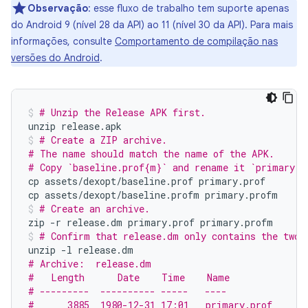
Observação
:
esse fluxo de trabalho tem suporte apenas
do Android 9 (nível 28 da API) ao 11 (nível 30 da API). Para mais
informações, consulte
Comportamento de compilação nas
versões do Android
.
# Unzip the Release APK first.
unzip
release.apk
# Create a ZIP archive.
# The name should match the name of the APK.
# Copy `baseline.prof{m}` and rename it `primary.p
cp
assets/dexopt/baseline.prof
primary.prof

cp
assets/dexopt/baseline.profm
primary.profm
# Create an archive.
zip
-r
release.dm
primary.prof
primary.profm
# Confirm that release.dm only contains the two 
unzip
-l
# Archive:  release.dm
#   Length      Date    Time    Name
# ---------  ---------- -----   ----
#      3885  1980-12-31 17:01   primary.prof