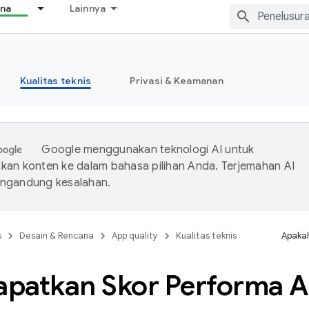
ana
Lainnya
Kualitas teknis
Privasi & Keamanan
Google menggunakan teknologi AI untuk
an konten ke dalam bahasa pilihan Anda. Terjemahan AI
ngandung kesalahan.
s
Desain & Rencana
App quality
Kualitas teknis
Apakah
patkan Skor Performa Ap