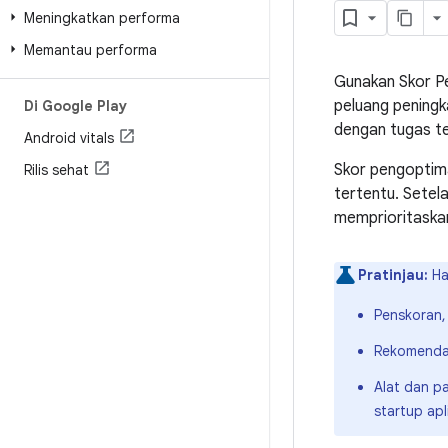
Meningkatkan performa
Memantau performa
Gunakan Skor P
peluang pening
Di Google Play
dengan tugas te
Android vitals
Skor pengoptima
Rilis sehat
tertentu. Setel
memprioritaskan
Pratinjau:
Hal
Penskoran,
Rekomendas
Alat dan p
startup apl