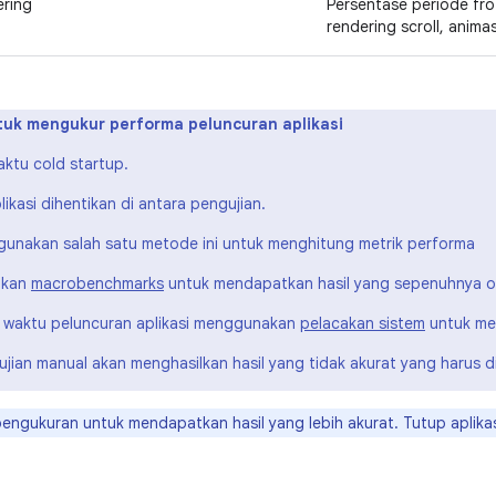
ering
Persentase periode fr
rendering scroll, anima