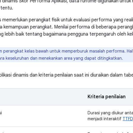
n dinamis Skor Performa Aplikasi, data runtime digunakan untuk
rtentu.
s memerlukan perangkat fisik untuk evaluasi performa yang reali
a kemampuan perangkat. Menilai performa di beberapa peran
 lebih baik tentang bagaimana pengguna terpengaruh oleh ke
 perangkat kelas bawah untuk memperburuk masalah performa. Hal i
ara keseluruhan dan menekankan area yang dapat ditingkatkan.
likasi dinamis dan kriteria penilaian saat ini diuraikan dalam tabe
Kriteria penilaian
i
Durasi yang diukur anta
menjadi interaktif
TTFD