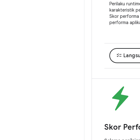
Perilaku runtim
karakteristik p
Skor performa 
performa aplik
checklist
Langsu
Skor Perf