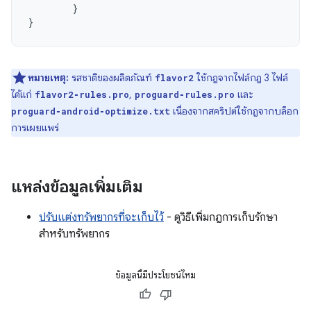
}
}
หมายเหตุ:
รสชาติของผลิตภัณฑ์
ใช้กฎจากไฟล์กฎ 3 ไฟล์
flavor2
ได้แก่
,
และ
flavor2‑rules.pro
proguard‑rules.pro
เนื่องจากสคริปต์ใช้กฎจากบล็อก
proguard‑android‑optimize.txt
การเผยแพร่
แหล่งข้อมูลเพิ่มเติม
ปรับแต่งทรัพยากรที่จะเก็บไว้
- ดูวิธีเพิ่มกฎการเก็บรักษา
สำหรับทรัพยากร
ข้อมูลนี้มีประโยชน์ไหม