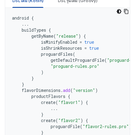
DSL เดิม (Kotlin)
DSL รุ่นเดิม (Groovy)
android
{
...
buildTypes
{
getByName
(
"release"
)
{
isMinifyEnabled
=
true
isShrinkResources
=
true
proguardFiles
(
getDefaultProguardFile
(
"proguard-a
"proguard-rules.pro"
)
}
}
flavorDimensions
.
add
(
"version"
)
productFlavors
{
create
(
"flavor1"
)
{
...
}
create
(
"flavor2"
)
{
proguardFile
(
"flavor2-rules.pro"
)
}