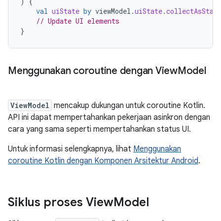
)
{
val
uiState
by
viewModel
.
uiState
.
collectAsStat
// Update UI elements
}
Menggunakan coroutine dengan View
Model
ViewModel
mencakup dukungan untuk coroutine Kotlin.
API ini dapat mempertahankan pekerjaan asinkron dengan
cara yang sama seperti mempertahankan status UI.
Untuk informasi selengkapnya, lihat
Menggunakan
coroutine Kotlin dengan Komponen Arsitektur Android
.
Siklus proses View
Model