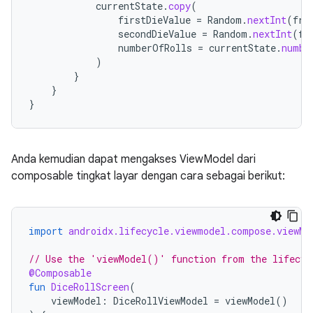
currentState
.
copy
(
firstDieValue
=
Random
.
nextInt
(
fro
secondDieValue
=
Random
.
nextInt
(
fr
numberOfRolls
=
currentState
.
numbe
)
}
}
}
Anda kemudian dapat mengakses ViewModel dari
composable tingkat layar dengan cara sebagai berikut:
import
androidx.lifecycle.viewmodel.compose.viewMo
// Use the 'viewModel()' function from the lifecyc
@Composable
fun
DiceRollScreen
(
viewModel
:
DiceRollViewModel
=
viewModel
()