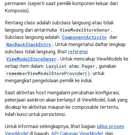
permanen (seperti saat pemilik komponen keluar dari
Komposisi).
Rentang class adalah subclass langsung atau tidak
langsung dari antarmuka
ViewModelStoreOwner
.
Subclass langsung adalah
ComponentActivity
dan
NavBackStackEntry
. Untuk mengetahui daftar lengkap
subclass tidak langsung, lihat
referensi
ViewModelStoreOwner
. Untuk mencakup ViewModels ke
setiap item dalam
LazyList
atau
Pager
, gunakan
rememberViewModelStoreProvider()
untuk
mengangkat pengelolaan pemilik ke induk.
Saat aktivitas host mengalami perubahan konfigurasi,
pekerjaan asinkron akan berlanjut di ViewModel, baik yang
dicakup ke aktivitas maupun ke composable tertentu.
Inilah kunci untuk persistensi.
Untuk informasi selengkapnya, lihat bagian
siklus proses
ViewModel
di bawah,
API Cakupan ViewModel
, dan