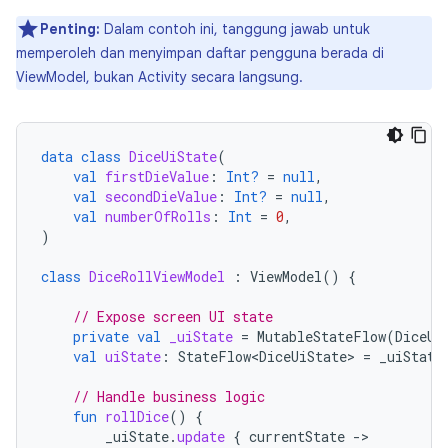
Penting:
Dalam contoh ini, tanggung jawab untuk
memperoleh dan menyimpan daftar pengguna berada di
ViewModel, bukan Activity secara langsung.
data
class
DiceUiState
(
val
firstDieValue
:
Int?
=
null
,
val
secondDieValue
:
Int?
=
null
,
val
numberOfRolls
:
Int
=
0
,
)
class
DiceRollViewModel
:
ViewModel
()
{
// Expose screen UI state
private
val
_uiState
=
MutableStateFlow
(
DiceUi
val
uiState
:
StateFlow<DiceUiState>
=
_uiState
// Handle business logic
fun
rollDice
()
{
_uiState
.
update
{
currentState
-