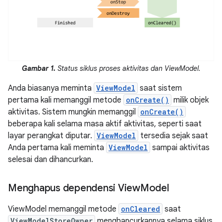
Gambar 1.
Status siklus proses aktivitas dan ViewModel.
Anda biasanya meminta
ViewModel
saat sistem
pertama kali memanggil metode
onCreate()
milik objek
aktivitas. Sistem mungkin memanggil
onCreate()
beberapa kali selama masa aktif aktivitas, seperti saat
layar perangkat diputar.
ViewModel
tersedia sejak saat
Anda pertama kali meminta
ViewModel
sampai aktivitas
selesai dan dihancurkan.
Menghapus dependensi View
Model
ViewModel memanggil metode
onCleared
saat
ViewModelStoreOwner
menghancurkannya selama siklus