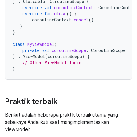
)
:
Closeable
,
CoroutineScope
{
override
val
coroutineContext
:
CoroutineContex
override
fun
close
()
{
coroutineContext
.
cancel
()
}
}
class
MyViewModel
(
private
val
coroutineScope
:
CoroutineScope
=
C
)
:
ViewModel
(
coroutineScope
)
{
// Other ViewModel logic ...
}
Praktik terbaik
Berikut adalah beberapa praktik terbaik utama yang
sebaiknya Anda ikuti saat mengimplementasikan
ViewModel: