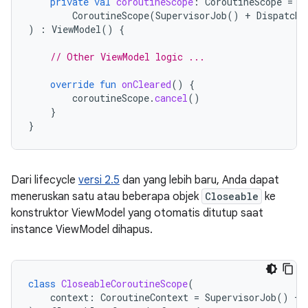
private
val
coroutineScope
:
CoroutineScope
=
CoroutineScope
(
SupervisorJob
()
+
Dispatche
)
:
ViewModel
()
{
// Other ViewModel logic ...
override
fun
onCleared
()
{
coroutineScope
.
cancel
()
}
}
Dari lifecycle
versi 2.5
dan yang lebih baru, Anda dapat
meneruskan satu atau beberapa objek
Closeable
ke
konstruktor ViewModel yang otomatis ditutup saat
instance ViewModel dihapus.
class
CloseableCoroutineScope
(
context
:
CoroutineContext
=
SupervisorJob
()
+