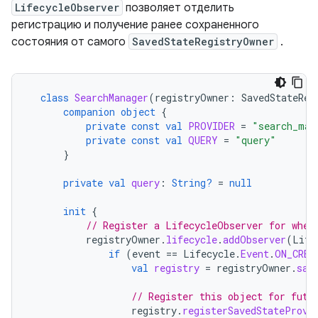
LifecycleObserver
позволяет отделить
регистрацию и получение ранее сохраненного
состояния от самого
SavedStateRegistryOwner
.
class
SearchManager
(
registryOwner
:
SavedStateReg
companion
object
{
private
const
val
PROVIDER
=
"search_man
private
const
val
QUERY
=
"query"
}
private
val
query
:
String?
=
null
init
{
// Register a LifecycleObserver for when
registryOwner
.
lifecycle
.
addObserver
(
Life
if
(
event
==
Lifecycle
.
Event
.
ON_CREA
val
registry
=
registryOwner
.
sav
// Register this object for futu
registry
.
registerSavedStateProvi