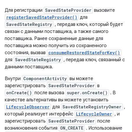
Для регистрации
SavedStateProvider
вызовите
registerSavedStateProvider()
для
SavedStateRegistry
, передав ключ, который будет
связан с данными поставщика, а также самого
поставщика. Ранее сохраненные данные для
поставщика можно получить из сохраненного
состояния, вызвав
consumeRestoredStateForKey()
для
SavedStateRegistry
, передав ключ, связанный с
данными поставщика.
Внутри
ComponentActivity
вы можете
зарегистрировать
SavedStateProvider
в
onCreate()
после вызова
super.onCreate()
. В
качестве альтернативы вы можете установить
LifecycleObserver
для
SavedStateRegistryOwner
,
который реализует интерфейс
LifecycleOwner
, и
зарегистрировать
SavedStateProvider
после
возникновения события
ON_CREATE
. Использование