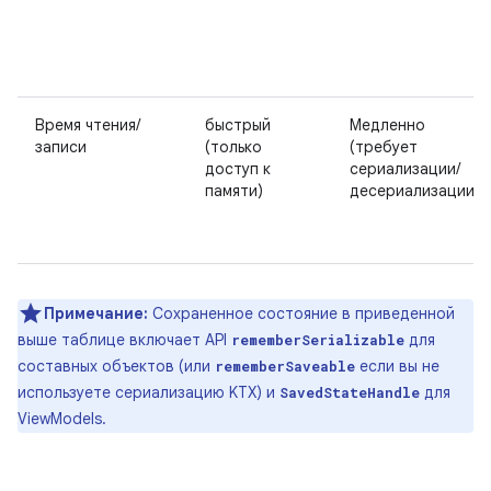
Время чтения/
быстрый
Медленно
записи
(только
(требует
доступ к
сериализации/
памяти)
десериализации)
Примечание:
Сохраненное состояние в приведенной
выше таблице включает API
для
rememberSerializable
составных объектов (или
если вы не
rememberSaveable
используете сериализацию KTX) и
для
SavedStateHandle
ViewModels.