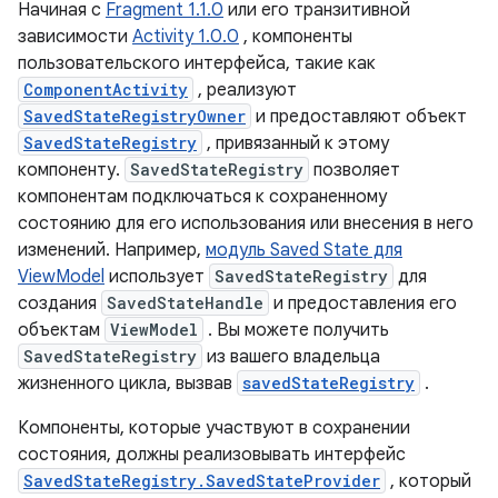
Начиная с
Fragment 1.1.0
или его транзитивной
зависимости
Activity 1.0.0
, компоненты
пользовательского интерфейса, такие как
ComponentActivity
, реализуют
SavedStateRegistryOwner
и предоставляют объект
SavedStateRegistry
, привязанный к этому
компоненту.
SavedStateRegistry
позволяет
компонентам подключаться к сохраненному
состоянию для его использования или внесения в него
изменений. Например,
модуль Saved State для
ViewModel
использует
SavedStateRegistry
для
создания
SavedStateHandle
и предоставления его
объектам
ViewModel
. Вы можете получить
SavedStateRegistry
из вашего владельца
жизненного цикла, вызвав
savedStateRegistry
.
Компоненты, которые участвуют в сохранении
состояния, должны реализовывать интерфейс
SavedStateRegistry.SavedStateProvider
, который