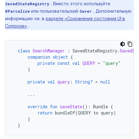
. Вместо этого используйте
SavedStateRegistry
или пользовательский
. Дополнительную
@Parcelize
Saver
информацию см. в
разделе «Сохранение состояния UI в
Compose»
.
class
SearchManager
:
SavedStateRegistry
.
SavedSt
companion
object
{
private
const
val
QUERY
=
"query"
}
private
val
query
:
String?
=
null
...
override
fun
saveState
():
Bundle
{
return
bundleOf
(
QUERY
to
query
)
}
}