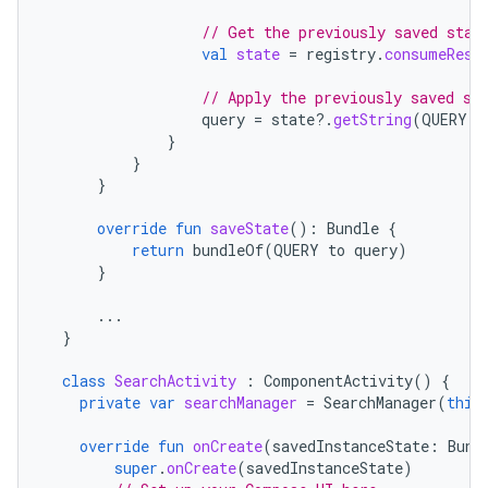
// Get the previously saved stat
val
state
=
registry
.
consumeRest
// Apply the previously saved st
query
=
state
?.
getString
(
QUERY
)
}
}
}
override
fun
saveState
():
Bundle
{
return
bundleOf
(
QUERY
to
query
)
}
...
}
class
SearchActivity
:
ComponentActivity
()
{
private
var
searchManager
=
SearchManager
(
this
override
fun
onCreate
(
savedInstanceState
:
Bund
super
.
onCreate
(
savedInstanceState
)