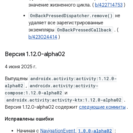
значение жизненного цикла. (
b/422714753
)
OnBackPressedDispatcher.remove()
не
удаляет все зарегистрированные
экземпляры
OnBackPressedCallback
. (
b/423024414
)
Версия 1
.
12
.
0-alpha02
4 июня 2025 г.
Выпущены
androidx.activity:activity:1.12.0-
alpha02
,
androidx.activity:activity-
compose:1.12.0-alpha02
и
androidx.activity:activity-ktx:1.12.0-alpha02
.
Версия 1.12.0-alpha02 содержит
следующие коммиты
.
Исправлены ошибки
Начиная с
NavigationEvent
1.0.0-alpha02
: