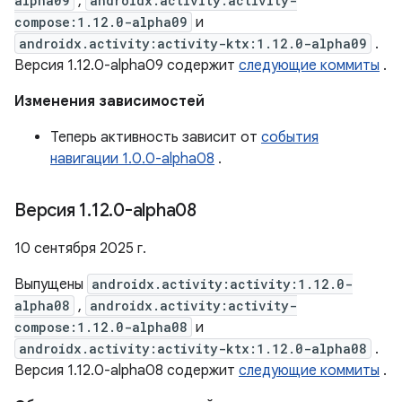
alpha09
,
androidx.activity:activity-
compose:1.12.0-alpha09
и
androidx.activity:activity-ktx:1.12.0-alpha09
.
Версия 1.12.0-alpha09 содержит
следующие коммиты
.
Изменения зависимостей
Теперь активность зависит от
события
навигации 1.0.0-alpha08
.
Версия 1
.
12
.
0-alpha08
10 сентября 2025 г.
Выпущены
androidx.activity:activity:1.12.0-
alpha08
,
androidx.activity:activity-
compose:1.12.0-alpha08
и
androidx.activity:activity-ktx:1.12.0-alpha08
.
Версия 1.12.0-alpha08 содержит
следующие коммиты
.