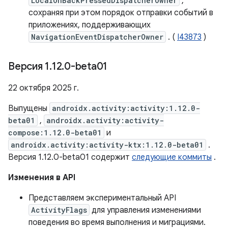
LocalOnBackPressedDispatcherOwner
,
сохраняя при этом порядок отправки событий в
приложениях, поддерживающих
NavigationEventDispatcherOwner
. (
I43873
)
Версия 1
.
12
.
0-beta01
22 октября 2025 г.
Выпущены
androidx.activity:activity:1.12.0-
beta01
,
androidx.activity:activity-
compose:1.12.0-beta01
и
androidx.activity:activity-ktx:1.12.0-beta01
.
Версия 1.12.0-beta01 содержит
следующие коммиты
.
Изменения в API
Представляем экспериментальный API
ActivityFlags
для управления изменениями
поведения во время выполнения и миграциями.