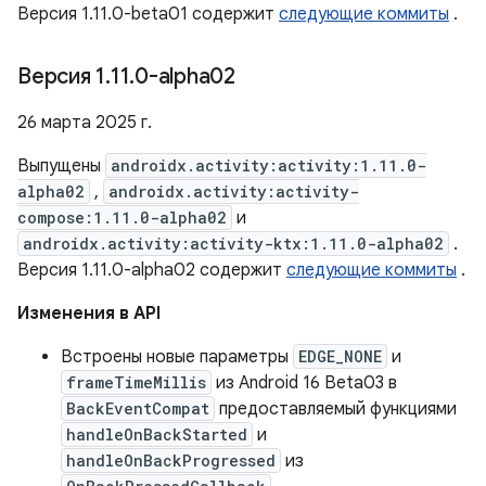
Версия 1.11.0-beta01 содержит
следующие коммиты
.
Версия 1
.
11
.
0-alpha02
26 марта 2025 г.
Выпущены
androidx.activity:activity:1.11.0-
alpha02
,
androidx.activity:activity-
compose:1.11.0-alpha02
и
androidx.activity:activity-ktx:1.11.0-alpha02
.
Версия 1.11.0-alpha02 содержит
следующие коммиты
.
Изменения в API
Встроены новые параметры
EDGE_NONE
и
frameTimeMillis
из Android 16 Beta03 в
BackEventCompat
предоставляемый функциями
handleOnBackStarted
и
handleOnBackProgressed
из