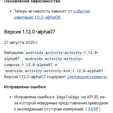
Обновление зависимостей
Теперь активность зависит от
события
навигации 1.0.0-alpha08
.
Версия 1
.
12
.
0-alpha07
27 августа 2025 г.
Выпущены
androidx.activity:activity:1.12.0-
alpha07
,
androidx.activity:activity-
compose:1.12.0-alpha07
и
androidx.activity:activity-ktx:1.12.0-alpha07
.
Версия 1.12.0-alpha07 содержит
следующие коммиты
.
Исправлены ошибки
Исправлена ​​ошибка в
EdgeToEdge
на API 35, из-
за которой невидимые представления приводили
к неожиданным отступам измерений. (
If49ff
)