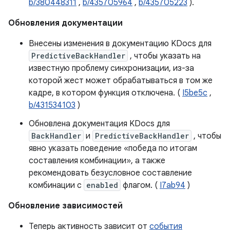
b/380448311
,
b/435705964
,
b/435705223
).
Обновления документации
Внесены изменения в документацию KDocs для
PredictiveBackHandler
, чтобы указать на
известную проблему синхронизации, из-за
которой жест может обрабатываться в том же
кадре, в котором функция отключена. (
I5be5c
,
b/431534103
)
Обновлена ​​документация KDocs для
BackHandler
и
PredictiveBackHandler
, чтобы
явно указать поведение «победа по итогам
составления комбинации», а также
рекомендовать безусловное составление
комбинации с
enabled
флагом. (
I7ab94
)
Обновление зависимостей
Теперь активность зависит от
события