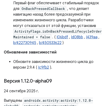
Первый флаг обеспечивает стабильный порядок
для
OnBackPressedCallback
, что делает
навигацию назад более предсказуемой при
изменениях жизненного цикла. Разработчики
могут отказаться от этой функции, установив
ActivityFlags.isOnBackPressedLifecycleOrder
Maintained = false
. (
I06bdf
,
Id08bb
,
I439aa
,
b/422730945
,
b/450533622
)
Обновление зависимостей
Обновите зависимости жизненного цикла до
версии 2.9.4 (
Ic9fb2
).
Версия 1
.
12
.
0-alpha09
24 сентября 2025 г.
Выпущены
androidx.activity:activity:1.12.0-