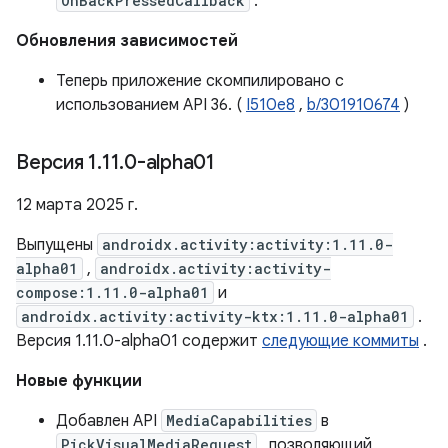
OnBackPressedCallback
.
Обновления зависимостей
Теперь приложение скомпилировано с
использованием API 36. (
I510e8
,
b/301910674
)
Версия 1
.
11
.
0-alpha01
12 марта 2025 г.
Выпущены
androidx.activity:activity:1.11.0-
alpha01
,
androidx.activity:activity-
compose:1.11.0-alpha01
и
androidx.activity:activity-ktx:1.11.0-alpha01
.
Версия 1.11.0-alpha01 содержит
следующие коммиты
.
Новые функции
Добавлен API
MediaCapabilities
в
PickVisualMediaRequest
, позволяющий