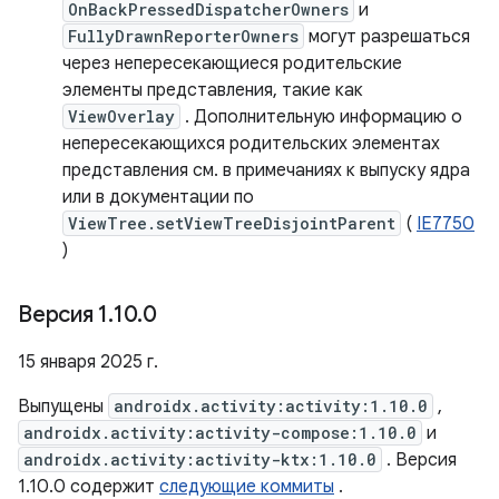
OnBackPressedDispatcherOwners
и
FullyDrawnReporterOwners
могут разрешаться
через непересекающиеся родительские
элементы представления, такие как
ViewOverlay
. Дополнительную информацию о
непересекающихся родительских элементах
представления см. в примечаниях к выпуску ядра
или в документации по
ViewTree.setViewTreeDisjointParent
(
IE7750
)
Версия 1
.
10
.
0
15 января 2025 г.
Выпущены
androidx.activity:activity:1.10.0
,
androidx.activity:activity-compose:1.10.0
и
androidx.activity:activity-ktx:1.10.0
. Версия
1.10.0 содержит
следующие коммиты
.