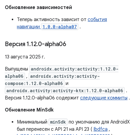
Обновление зависимостей
Теперь активность зависит от
события
навигации
1.0.0-alpha07
.
Версия 1
.
12
.
0-alpha06
13 августа 2025 г.
Выпущены
androidx.activity:activity:1.12.0-
alpha06
,
androidx.activity:activity-
compose:1.12.0-alpha06
и
androidx.activity:activity-ktx:1.12.0-alpha06
.
Версия 1.12.0-alpha06 содержит
следующие коммиты
.
Обновление MinSdk
Минимальный
minSdk
по умолчанию для AndroidX
был перенесен с API 21 на API 23 (
Ibdfca
,