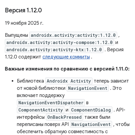
Версия 1
.
12
.
0
19 ноября 2025 г.
Выпущены
androidx.activity:activity:1.12.0
,
androidx.activity:activity-compose:1.12.0
и
androidx.activity:activity-ktx:1.12.0
. Версия
1.12.0 содержит
следующие коммиты
.
Важные изменения по сравнению с версией 1.11.0:
Библиотека
Androidx Activity
теперь зависит
от новой библиотеки
NavigationEvent
. Это
включает поддержку
NavigationEventDispatcher
в
ComponentActivity
и
ComponentDialog
. API-
интерфейсы
OnBackPressed
также были
переписаны поверх API
NavigationEvent
, чтобы
обеспечить обратную совместимость с