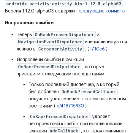
androidx.activity:activity-ktx:1.12.0-alpha03
.
Версия 1.12.0-alpha03 содержит
следующие коммиты
.
Исправлены ошибки
Теперь
OnBackPressedDispatcher
и
NavigationEventDispatcher
инициализируются
лениво в
ComponentActivity
. (
I710e6
)
Исправлены ошибки в функции
OnBackPressedDistpatcher
, которые
приводили к следующим последствиям:
Только последний диспетчер, в который
был добавлен
OnBackPressedCallback
,
получает уведомление о своем включенном
состоянии (
b/418715930
)
OnBackPressedDispatcher
удаляет
некорректный коллбэк при использовании
функции
addCallback
, которая принимает