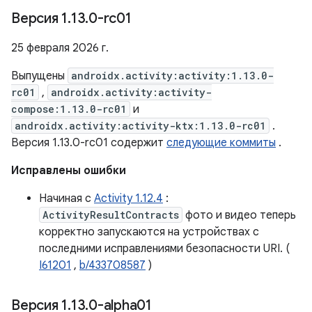
Версия 1
.
13
.
0-rc01
25 февраля 2026 г.
Выпущены
androidx.activity:activity:1.13.0-
rc01
,
androidx.activity:activity-
compose:1.13.0-rc01
и
androidx.activity:activity-ktx:1.13.0-rc01
.
Версия 1.13.0-rc01 содержит
следующие коммиты
.
Исправлены ошибки
Начиная с
Activity 1.12.4
:
ActivityResultContracts
фото и видео теперь
корректно запускаются на устройствах с
последними исправлениями безопасности URI. (
I61201
,
b/433708587
)
Версия 1
.
13
.
0-alpha01