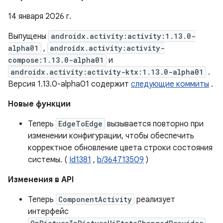
14 января 2026 г.
Выпущены
androidx.activity:activity:1.13.0-
alpha01
,
androidx.activity:activity-
compose:1.13.0-alpha01
и
androidx.activity:activity-ktx:1.13.0-alpha01
.
Версия 1.13.0-alpha01 содержит
следующие коммиты
.
Новые функции
Теперь
EdgeToEdge
вызывается повторно при
изменении конфигурации, чтобы обеспечить
корректное обновление цвета строки состояния
системы. (
Id1381
,
b/364713509
)
Изменения в API
Теперь
ComponentActivity
реализует
интерфейс