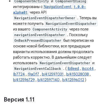
ComponentActivity
и
ComponentDialog
интегрированы с
NavigationEvent
1.0.0-
alpha01
через API
NavigationEventDispatcherOwner
. Теперь вы
можете получить
NavigationEventDispatcher
из вашего
ComponentActivity
через поле
navigationEventDispatcher
. Поскольку
OnBackPressedDispatcher
был переписан на
основе новой библиотеки, все предыдущие
варианты использования должны продолжать
работать корректно. В дальнейшем следует
использовать
NavigationEventDispatcher
и
NavigationEventCallback
. (
Ib8eed
,
I6cc44
,
Ib7724
,
I9a0f7
,
b/412597031
,
b/415028038
,
b/412596729
,
b/412597140
,
b/412596012
)
Версия 1
.
11