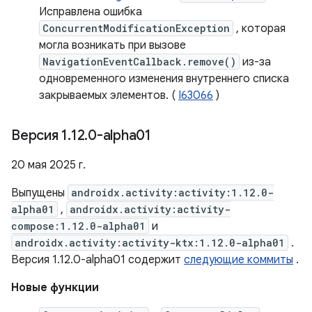
Исправлена ​​ошибка
ConcurrentModificationException
, которая
могла возникать при вызове
NavigationEventCallback.remove()
из-за
одновременного изменения внутреннего списка
закрываемых элементов. (
I63066
)
Версия 1
.
12
.
0-alpha01
20 мая 2025 г.
Выпущены
androidx.activity:activity:1.12.0-
alpha01
,
androidx.activity:activity-
compose:1.12.0-alpha01
и
androidx.activity:activity-ktx:1.12.0-alpha01
.
Версия 1.12.0-alpha01 содержит
следующие коммиты
.
Новые функции