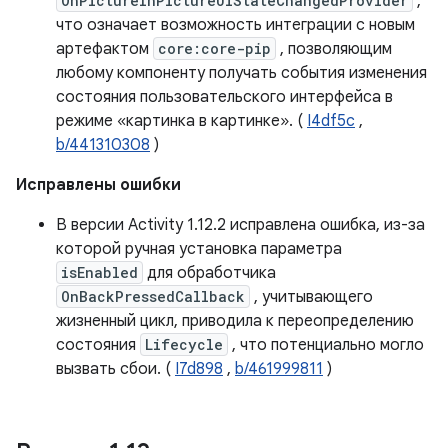
OnPictureInPictureUiStateChangedProvider
,
что означает возможность интеграции с новым
артефактом
core:core-pip
, позволяющим
любому компоненту получать события изменения
состояния пользовательского интерфейса в
режиме «картинка в картинке». (
I4df5c
,
b/441310308
)
Исправлены ошибки
В версии Activity 1.12.2 исправлена ​​ошибка, из-за
которой ручная установка параметра
isEnabled
для обработчика
OnBackPressedCallback
, учитывающего
жизненный цикл, приводила к переопределению
состояния
Lifecycle
, что потенциально могло
вызвать сбои. (
I7d898
,
b/461999811
)