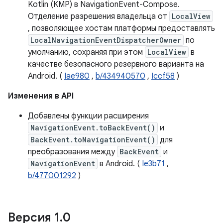
Kotlin (KMP) в NavigationEvent-Compose.
Отделение разрешения владельца от
LocalView
, позволяющее хостам платформы предоставлять
LocalNavigationEventDispatcherOwner
по
умолчанию, сохраняя при этом
LocalView
в
качестве безопасного резервного варианта на
Android. (
Iae980
,
b/434940570
,
Iccf58
)
Изменения в API
Добавлены функции расширения
NavigationEvent.toBackEvent()
и
BackEvent.toNavigationEvent()
для
преобразования между
BackEvent
и
NavigationEvent
в Android. (
Ie3b71
,
b/477001292
)
Версия 1
.
0