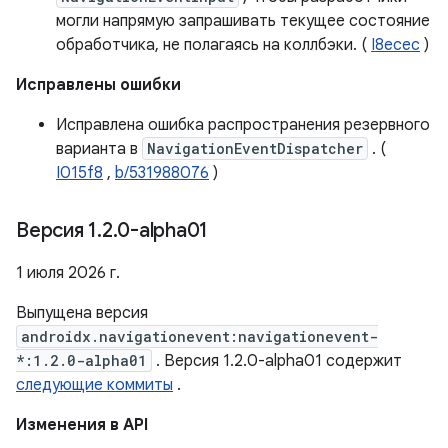
могли напрямую запрашивать текущее состояние
обработчика, не полагаясь на коллбэки. (
I8ecec
)
Исправлены ошибки
Исправлена ​​ошибка распространения резервного
варианта в
NavigationEventDispatcher
. (
I015f8
,
b/531988076
)
Версия 1
.
2
.
0-alpha01
1 июля 2026 г.
Выпущена версия
androidx.navigationevent:navigationevent-
*:1.2.0-alpha01
. Версия 1.2.0-alpha01 содержит
следующие коммиты
.
Изменения в API