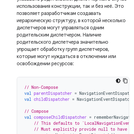
использования конструкции, так и без неё. Это
позволяет разработчикам создавать
иерархическую структуру, в которой несколько
диспетчеров могут управляться одним
родительским диспетчером. Наличие
родительского диспетчера значительно
упрощает обработку групп диспетчеров,
которые могут нуждаться в отключении или
освобождении ресурсов:
// Non-Compose
val
parentDispatcher
=
NavigationEventDispatc
val
childDispatcher
=
NavigationEventDispatch
// Compose
val
composeChildDispatcher
=
rememberNavigati
// This defaults to `LocalNavigationEvent
// Must explicitly provide null to have a