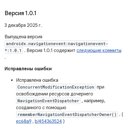
Версия 1
.
0
.
1
3 декабря 2025 г.
Выпущена версия
androidx.navigationevent:navigationevent-
*:1.0.1
. Версия 1.0.1 содержит
следующие коммиты
.
Исправлены ошибки
Исправлена ​​ошибка
ConcurrentModificationException
при
освобождении ресурсов дочернего
NavigationEventDispatcher
, например,
созданного с помощью
rememberNavigationEventDispatcherOwner()
. (
ec68a9
,
b/454363524
)