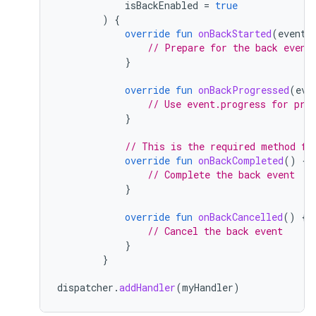
isBackEnabled
=
true
)
{
override
fun
onBackStarted
(
event
:
// Prepare for the back event
}
override
fun
onBackProgressed
(
eve
// Use event.progress for pre
}
// This is the required method fo
override
fun
onBackCompleted
()
{
// Complete the back event
}
override
fun
onBackCancelled
()
{
// Cancel the back event
}
}
dispatcher
.
addHandler
(
myHandler
)