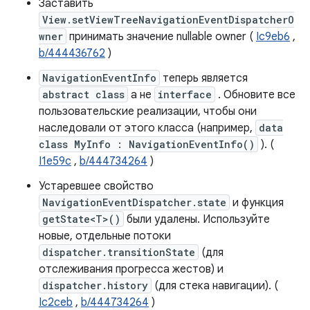
Заставить
View.setViewTreeNavigationEventDispatcherO
wner
принимать значение nullable owner (
Ic9eb6
,
b/444436762
)
NavigationEventInfo
теперь является
abstract class
а не
interface
. Обновите все
пользовательские реализации, чтобы они
наследовали от этого класса (например,
data
class MyInfo : NavigationEventInfo()
). (
I1e59c
,
b/444734264
)
Устаревшее свойство
NavigationEventDispatcher.state
и функция
getState<T>()
были удалены. Используйте
новые, отдельные потоки
dispatcher.transitionState
(для
отслеживания прогресса жестов) и
dispatcher.history
(для стека навигации). (
Ic2ceb
,
b/444734264
)