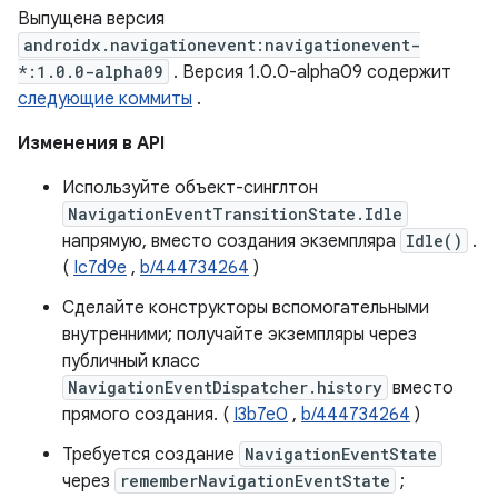
Выпущена версия
androidx.navigationevent:navigationevent-
*:1.0.0-alpha09
. Версия 1.0.0-alpha09 содержит
следующие коммиты
.
Изменения в API
Используйте объект-синглтон
NavigationEventTransitionState.Idle
напрямую, вместо создания экземпляра
Idle()
.
(
Ic7d9e
,
b/444734264
)
Сделайте конструкторы вспомогательными
внутренними; получайте экземпляры через
публичный класс
NavigationEventDispatcher.history
вместо
прямого создания. (
I3b7e0
,
b/444734264
)
Требуется создание
NavigationEventState
через
rememberNavigationEventState
;