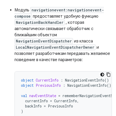
Модуль
navigationevent:navigationevent-
compose
предоставляет удобную функцию
NavigationBackHandler
, которая
автоматически связывает обработчик с
ближайшим объектом
NavigationEventDispatcher
из класса
LocalNavigationEventDispatcherOwner
и
позволяет разработчикам передавать желаемое
поведение в качестве параметров:
object
CurrentInfo
:
NavigationEventInfo
()
object
PreviousInfo
:
NavigationEventInfo
()
val
navEventState
=
rememberNavigationEventSt
currentInfo
=
CurrentInfo
,
backInfo
=
PreviousInfo
)