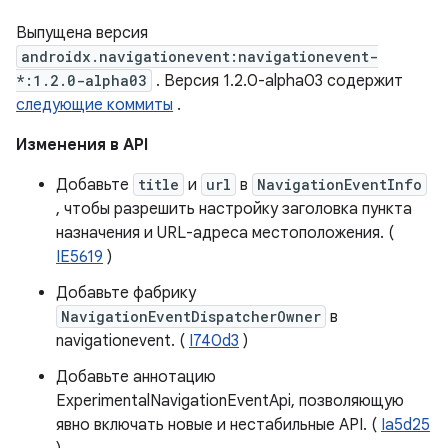
Выпущена версия
androidx.navigationevent:navigationevent-
*:1.2.0-alpha03
. Версия 1.2.0-alpha03 содержит
следующие коммиты
.
Изменения в API
Добавьте
title
и
url
в
NavigationEventInfo
, чтобы разрешить настройку заголовка пункта
назначения и URL-адреса местоположения. (
IE5619
)
Добавьте фабрику
NavigationEventDispatcherOwner
в
navigationevent. (
I740d3
)
Добавьте аннотацию
ExperimentalNavigationEventApi, позволяющую
явно включать новые и нестабильные API. (
Ia5d25