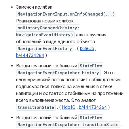
Заменен коллбэк
NavigationEventInput.onInfoChanged(...)
.
Реализован новый коллбэк
onHistoryChanged(history:
NavigationEventHistory)
для получения
обновлений в виде единого объекта
NavigationEventHistory
. (
I23e0b
,
b/444734264
)
Вводится новый глобальный
StateFlow
NavigationEventDispatcher.history
. Этот
негенерический поток позволяет наблюдателям
подписываться только на изменения в стеке
навигации и остается стабильным на протяжении
всего выполнения жеста. Это аналог
transitionState
. (
I1db10
,
b/444734264
)
Вводится новый глобальный
StateFlow
NavigationEventDispatcher.transitionState
.