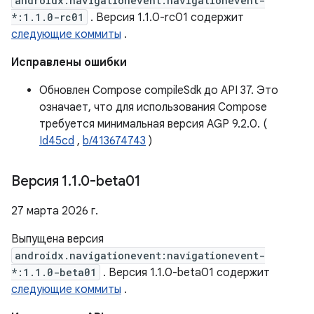
androidx.navigationevent:navigationevent-
*:1.1.0-rc01
. Версия 1.1.0-rc01 содержит
следующие коммиты
.
Исправлены ошибки
Обновлен Compose compileSdk до API 37. Это
означает, что для использования Compose
требуется минимальная версия AGP 9.2.0. (
Id45cd
,
b/413674743
)
Версия 1
.
1
.
0-beta01
27 марта 2026 г.
Выпущена версия
androidx.navigationevent:navigationevent-
*:1.1.0-beta01
. Версия 1.1.0-beta01 содержит
следующие коммиты
.