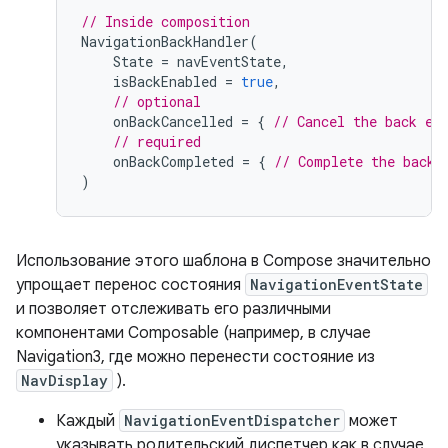
// Inside composition
NavigationBackHandler
(
State
=
navEventState
,
isBackEnabled
=
true
,
// optional
onBackCancelled
=
{
// Cancel the back ev
// required
onBackCompleted
=
{
// Complete the back 
)
Использование этого шаблона в Compose значительно
упрощает перенос состояния
NavigationEventState
и позволяет отслеживать его различными
компонентами Composable (например, в случае
Navigation3, где можно перенести состояние из
NavDisplay
).
Каждый
NavigationEventDispatcher
может
указывать родительский диспетчер как в случае