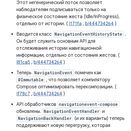
Этот негенерический поток позволяет
наблюдателям подписываться только на
физическое состояние жеста (Idle/InProgress),
отдельно от истории. (
I171fa
,
b/444734264
)
Вводится класс
NavigationEventHistoryState
.
Он будет служить основным API для
отслеживания истории навигационной
информации, отдельно от состояния жестов. (
I81ca5
,
b/444734264
)
Теперь
NavigationEvent
помечен как
@Immutable
, что позволяет компилятору
Compose оптимизировать перекомпозиции. (
If78c7
,
b/444734264
)
API обработчиков
navigationevent-compose
обновлены.
NavigationEventHandler
и
NavigationBackHandler
(и их варианты) теперь
поддерживают новую перегрузку, которая