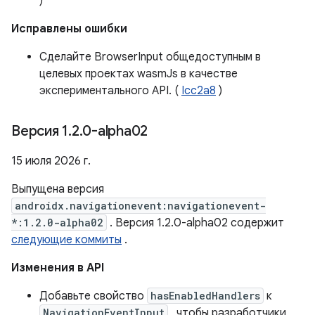
)
Исправлены ошибки
Сделайте BrowserInput общедоступным в
целевых проектах wasmJs в качестве
экспериментального API. (
Icc2a8
)
Версия 1
.
2
.
0-alpha02
15 июля 2026 г.
Выпущена версия
androidx.navigationevent:navigationevent-
*:1.2.0-alpha02
. Версия 1.2.0-alpha02 содержит
следующие коммиты
.
Изменения в API
Добавьте свойство
hasEnabledHandlers
к
NavigationEventInput
, чтобы разработчики