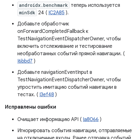
androidx.benchmark
теперь используется
minSdk
24 (
IC2A85
).
Добавьте обработчик
onForwardCompletedFallback к
TestNavigationEventDispatcherOwner, чтобы
включить отслеживание и тестирование
необработанных событий прямой навигации. (
I6bbd7
)
Добавьте navigationEventInput в
TestNavigationEventDispatcherOwner, чтобы
упростить имитацию событий навигации в
тестах. (
I3ef48
)
Исправлены ошибки
Очищает информацию API (
Ia8066
)
Игнорировать события навигации, отправляемые
на отключенные входы. Ранее отправка событий