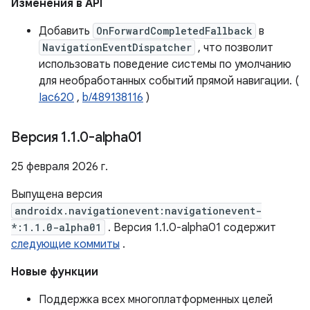
Изменения в API
Добавить
OnForwardCompletedFallback
в
NavigationEventDispatcher
, что позволит
использовать поведение системы по умолчанию
для необработанных событий прямой навигации. (
Iac620
,
b/489138116
)
Версия 1
.
1
.
0-alpha01
25 февраля 2026 г.
Выпущена версия
androidx.navigationevent:navigationevent-
*:1.1.0-alpha01
. Версия 1.1.0-alpha01 содержит
следующие коммиты
.
Новые функции
Поддержка всех многоплатформенных целей