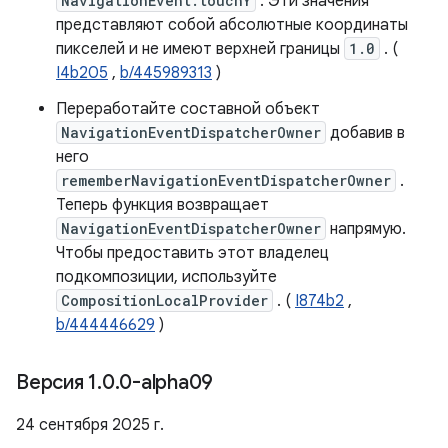
NavigationEvent.touchY
. Эти значения
представляют собой абсолютные координаты
пикселей и не имеют верхней границы
1.0
. (
I4b205
,
b/445989313
)
Переработайте составной объект
NavigationEventDispatcherOwner
добавив в
него
rememberNavigationEventDispatcherOwner
.
Теперь функция возвращает
NavigationEventDispatcherOwner
напрямую.
Чтобы предоставить этот владелец
подкомпозиции, используйте
CompositionLocalProvider
. (
I874b2
,
b/444446629
)
Версия 1
.
0
.
0-alpha09
24 сентября 2025 г.