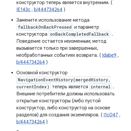
конструктор теперь является внутренним. (
IE143c
,
b/444734264
)
Замените использование метода
fallbackOnBackPressed
и параметр
конструктора
onBackCompletedFallback
.
Поведение остается неизменным; метод
вызывается только при завершенных,
необработанных событиях возврата. (
Idabe9
,
b/444734264
)
Основной конструктор
NavigationEventHistory(mergedHistory,
currentIndex)
теперь является
internal
.
Внешние потребители должны использовать
открытые конструкторы (либо пустой
конструктор, либо конструктор на основе
разделов) для создания экземпляров. (
I1c047
,
b/444734264
)