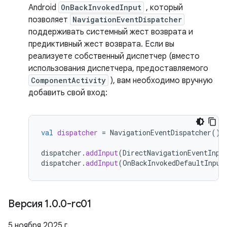
Android
OnBackInvokedInput
, который
позволяет
NavigationEventDispatcher
поддерживать системный жест возврата и
предиктивный жест возврата. Если вы
реализуете собственный диспетчер (вместо
использования диспетчера, предоставляемого
ComponentActivity
), вам необходимо вручную
добавить свой вход:
val
dispatcher
=
NavigationEventDispatcher
()
dispatcher
.
addInput
(
DirectNavigationEventInpu
dispatcher
.
addInput
(
OnBackInvokedDefaultInput
Версия 1
.
0
.
0-rc01
5 ноября 2025 г.