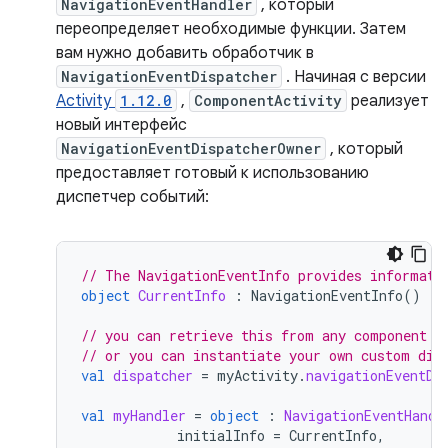
NavigationEventHandler
, который
переопределяет необходимые функции. Затем
вам нужно добавить обработчик в
NavigationEventDispatcher
. Начиная с версии
Activity
1.12.0
,
ComponentActivity
реализует
новый интерфейс
NavigationEventDispatcherOwner
, который
предоставляет готовый к использованию
диспетчер событий:
// The NavigationEventInfo provides informati
object
CurrentInfo
:
NavigationEventInfo
()
// you can retrieve this from any component t
// or you can instantiate your own custom dis
val
dispatcher
=
myActivity
.
navigationEventDi
val
myHandler
=
object
:
NavigationEventHandl
initialInfo
=
CurrentInfo
,