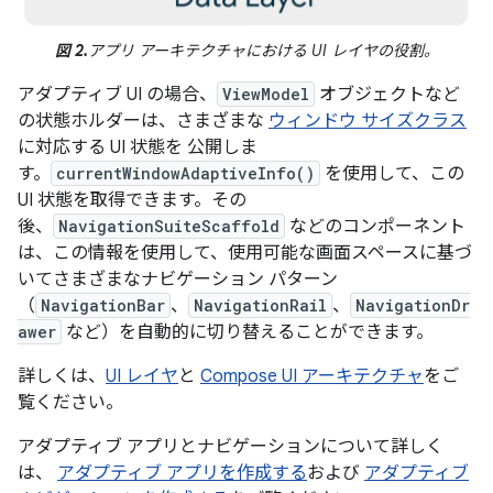
図 2.
アプリ アーキテクチャにおける UI レイヤの役割。
アダプティブ UI の場合、
ViewModel
オブジェクトなど
の状態ホルダーは、さまざまな
ウィンドウ サイズクラス
に対応する UI 状態を 公開しま
す。
currentWindowAdaptiveInfo()
を使用して、この
UI 状態を取得できます。その
後、
NavigationSuiteScaffold
などのコンポーネント
は、この情報を使用して、使用可能な画面スペースに基づ
いてさまざまなナビゲーション パターン
（
NavigationBar
、
NavigationRail
、
NavigationDr
awer
など）を自動的に切り替えることができます。
詳しくは、
UI レイヤ
と
Compose UI アーキテクチャ
をご
覧ください。
アダプティブ アプリとナビゲーションについて詳しく
は、
アダプティブ アプリを作成する
および
アダプティブ