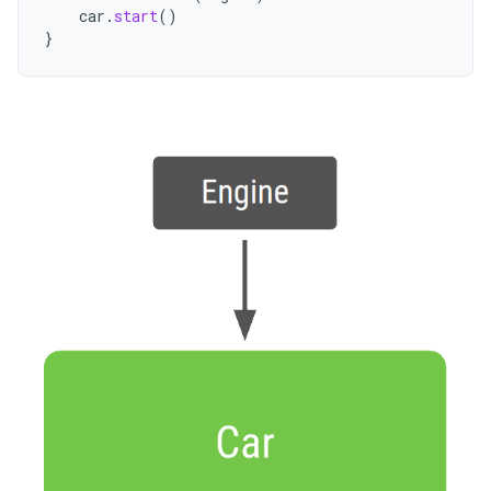
car
.
start
()
}