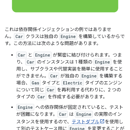
これは依存関係インジェクションの例ではありませ
ん。
Car
クラスは独自の
Engine
を構築しているからで
す。この方法には次のような問題があります。
Car
と
Engine
が緊密に結び付けられます。つま
り、
Car
のインスタンスは 1 種類の
Engine
を使
用し、サブクラスや代替実装を簡単に使用すること
ができません。
Car
が独自の
Engine
を構築する
場合、
Gas
タイプと
Electric
タイプのエンジン
について同じ
Car
を再利用する代わりに、2 つの
タイプの
Car
を作成する必要があります。
Engine
への依存関係が固定されていると、テスト
が困難になります。
Car
は
Engine
の実際のイン
スタンスを使用するので、
テストダブル
を使用し
て別のテストケース用に
Engine
を変更することが