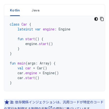
Kotlin
Java
class
Car
{
lateinit
var
engine
:
Engine
fun
start
()
{
engine
.
start
()
}
}
fun
main
(
args
:
Array
)
{
val
car
=
Car
()
car
.
engine
=
Engine
()
car
.
start
()
}
注:
依存関係インジェクションは、汎用コードが特定のコード
の実行を制御する
制御の反転
の原則に基づいています。