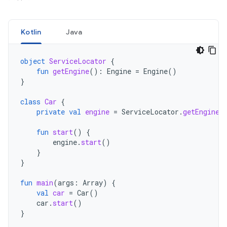
Kotlin
Java
object
ServiceLocator
{
fun
getEngine
():
Engine
=
Engine
()
}
class
Car
{
private
val
engine
=
ServiceLocator
.
getEngine
(
fun
start
()
{
engine
.
start
()
}
}
fun
main
(
args
:
Array
)
{
val
car
=
Car
()
car
.
start
()
}