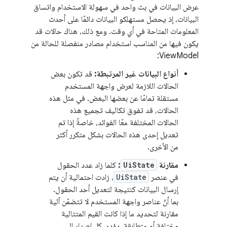
عرض البيانات في بث واحد في سهولة الاستخدام واتساق
البيانات، إذ يحصل مستهلكو البيانات دائمًا على أحدث
المعلومات المتاحة في أي وقت. ومع ذلك، هناك حالات قد
يكون فيها من المناسب استخدام مصادر منفصلة للحالة من
ViewModel:
أنواع البيانات غير المرتبطة:
قد تكون بعض
الحالات اللازمة لعرض واجهة المستخدم
مستقلة تمامًا عن بعضها البعض. في مثل هذه
الحالات، قد تفوق تكاليف تجميع هذه
الحالات المختلفة معًا الفوائد، خاصةً إذا تم
تعديل إحدى هذه الحالات بشكل متكرر أكثر
من الأخرى.
مقارنة
UiState
:
كلما زاد عدد الحقول
في عنصر
UiState
، زادت احتمالية أن يتم
إرسال البيانات كنتيجة لتعديل أحد الحقول.
بما أنّ عناصر واجهة المستخدم لا تتضمّن آلية
مقارنة لتحديد ما إذا كانت القيم المتتالية
مختلفة أو متطابقة، يؤدي كل إصدار إلى