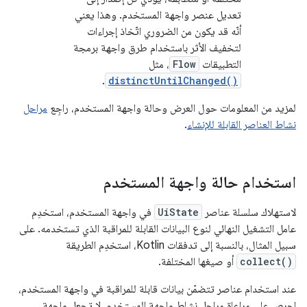
تعديل عنصر واجهة المستخدم. وهذا يعني
أنّه قد يكون من الضروري اتّخاذ إجراءات
لتخفيف الأثر باستخدام طرق واجهة برمجة
التطبيقات
Flow
، مثل
.
distinctUntilChanged()
لمزيد من المعلومات حول العرض وحالة واجهة المستخدم، راجِع
مراحل
نشاط العناصر القابلة للإنشاء
.
استخدام حالة واجهة المستخدم
لاستهلاك سلسلة عناصر
UiState
في واجهة المستخدم، استخدِم
عامل التشغيل النهائي لنوع البيانات القابلة للمراقبة الذي تستخدمه. على
سبيل المثال، بالنسبة إلى تدفقات Kotlin، استخدِم الطريقة
collect()
أو صيغها المختلفة.
عند استخدام عناصر تتضمّن بيانات قابلة للمراقبة في واجهة المستخدم،
احرص على مراعاة مراحل نشاط واجهة المستخدم. لا تجعل واجهة