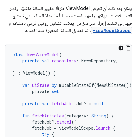
يمكن بعد ذلك أن تعرض ViewModel طرقًا لتغيير الحالة داخليًا، ونشر
التعديلات لتستهلكها واجهة المستخدم. لنأخذ مثلاً الحالة التي تحتاج
فيها إلى تنفيذ إجراء غير متزامن. يمكنك تشغيل روتين فرعي باستخدام
viewModelScope
، ثم تعديل الحالة المتغيرة عند اكتماله.
class
NewsViewModel
(
private
val
repository
:
NewsRepository
,
...
)
:
ViewModel
()
{
var
uiState
by
mutableStateOf
(
NewsUiState
())
private
set
private
var
fetchJob
:
Job? 
=
null
fun
fetchArticles
(
category
:
String
)
{
fetchJob
?.
cancel
()
fetchJob
=
viewModelScope
.
launch
{
try
{