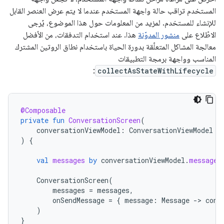
المستخدم تراقب حالة واجهة المستخدم عندما لا يتم عرض العنصر القابل
للإنشاء للمستخدم. لمزيد من المعلومات حول هذا الموضوع، يُرجى
الاطّلاع على
منشور المدوّنة
هذا. عند استخدام التدفقات، من الأفضل
معالجة المشاكل المتعلّقة بدورة الحياة باستخدام نطاق الروتين المشترك
المناسب وواجهة برمجة التطبيقات
:
collectAsStateWithLifecycle
@Composable
private
fun
ConversationScreen
(
conversationViewModel
:
ConversationViewModel
=
)
{
val
messages
by
conversationViewModel
.
messages
ConversationScreen
(
messages
=
messages
,
onSendMessage
=
{
message
:
Message
-
>
conv
)
}