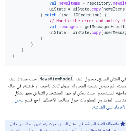
val
newsItems
=
repository
.
newsIte
uiState
=
uiState
.
copy
(
newsItems
=
}
catch
(
ioe
:
IOException
)
{
// Handle the error and notify the
val
messages
=
getMessagesFromThro
uiState
=
uiState
.
copy
(
userMessage
}
}
}
}
في المثال السابق، تحاول الفئة
NewsViewModel
جلب مقالات لفئة
معيّنة، ثم تعرض نتيجة المحاولة، سواء كانت ناجحة أو فاشلة، في حالة
واجهة المستخدم، حيث يمكن لواجهة المستخدم التفاعل معها بشكل
مناسب. لمزيد من المعلومات حول معالجة الأخطاء، راجِع قسم
عرض
الأخطاء على الشاشة
.
ملاحظة:
النمط الموضّح في المثال السابق، حيث يتم تغيير الحالة من خلال
الدوال في ViewModel، هو أحد أكثر طرق تنفيذ تدفق البيانات أحادي الاتجاه