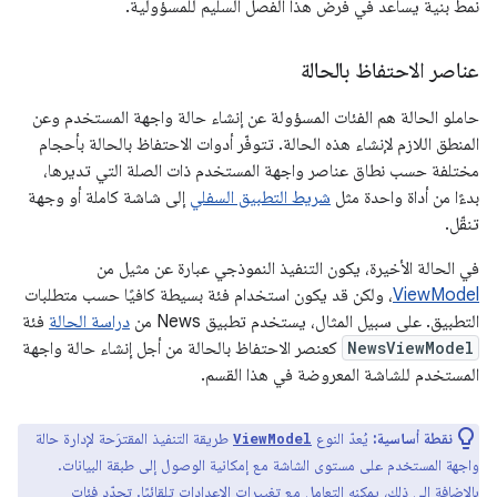
نمط بنية يساعد في فرض هذا الفصل السليم للمسؤولية.
عناصر الاحتفاظ بالحالة
حاملو الحالة هم الفئات المسؤولة عن إنشاء حالة واجهة المستخدم وعن
المنطق اللازم لإنشاء هذه الحالة. تتوفّر أدوات الاحتفاظ بالحالة بأحجام
مختلفة حسب نطاق عناصر واجهة المستخدم ذات الصلة التي تديرها،
بدءًا من أداة واحدة مثل
شريط التطبيق السفلي
إلى شاشة كاملة أو وجهة
تنقّل.
في الحالة الأخيرة، يكون التنفيذ النموذجي عبارة عن مثيل من
ViewModel
، ولكن قد يكون استخدام فئة بسيطة كافيًا حسب متطلبات
التطبيق. على سبيل المثال، يستخدم تطبيق News من
دراسة الحالة
فئة
NewsViewModel
كعنصر الاحتفاظ بالحالة من أجل إنشاء حالة واجهة
المستخدم للشاشة المعروضة في هذا القسم.
نقطة أساسية:
يُعدّ النوع
طريقة التنفيذ المقترَحة لإدارة حالة
ViewModel
واجهة المستخدم على مستوى الشاشة مع إمكانية الوصول إلى طبقة البيانات.
بالإضافة إلى ذلك، يمكنه التعامل مع تغييرات الإعدادات تلقائيًا. تحدّد فئات