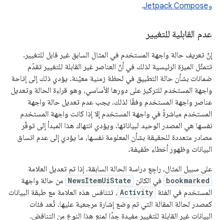
وJetpack Compose
.
عدم القابلية للتغيير
إنّ تعريف حالة واجهة المستخدم في المثال السابق غير قابل للتغيير.
تتمثّل الميزة الرئيسية لذلك في أنّ العناصر غير القابلة للتغيير تقدّم
ضمانات بشأن حالة التطبيق في لحظة زمنية معيّنة. يؤدي ذلك إلى إتاحة
واجهة المستخدم للتركيز على دورها الأساسي، وهو قراءة الحالة وتعديل
عناصر واجهة المستخدم وفقًا لذلك. يجب عدم تعديل حالة واجهة
المستخدم مباشرةً في واجهة المستخدم إلا إذا كانت واجهة المستخدم
نفسها هي المصدر الوحيد لبياناتها. ويؤدي انتهاك هذا المبدأ إلى توفّر
مصادر متعددة للحقيقة بشأن المعلومة نفسها، ما يؤدي إلى عدم اتساق
البيانات وظهور أخطاء طفيفة.
على سبيل المثال، راجِع دراسة الحالة السابقة. إذا تم تعديل العلامة
bookmarked
في الكائن
NewsItemUiState
من حالة واجهة
المستخدم في الفئة
Activity
، تتنافس هذه العلامة مع طبقة البيانات
كمصدر لحالة المقالة التي تم وضع إشارة مرجعية عليها. تُعد فئات
البيانات غير القابلة للتغيير مفيدة جدًا لمنع هذا النوع من التناقض.