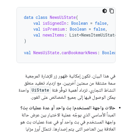
data
class
NewsUiState
(
val
isSignedIn
:
Boolean
=
false
,
val
isPremium
:
Boolean
=
false
,
val
newsItems
:
List<NewsItemUiState>
=
li
)
val
NewsUiState
.
canBookmarkNews
:
Boolean
get
(
في هذا البيان، تكون إمكانية ظهور زر الإشارة المرجعية
سمة مشتقة من سمتين أخريين. مع ازدياد تعقيد منطق
النشاط التجاري، تزداد أهمية توفُّر فئة
UiState
واحدة
يمكن الوصول فيها إلى جميع الخصائص على الفور.
حالات واجهة المستخدم: بث واحد أو عدة عمليات بث؟
المبدأ الأساسي الذي يوجّه عملية الاختيار بين عرض حالة
واجهة المستخدم في بث واحد أو في عدة عمليات بث هو
العلاقة بين العناصر التي يتم إصدارها. تتمثّل أبرز مزايا