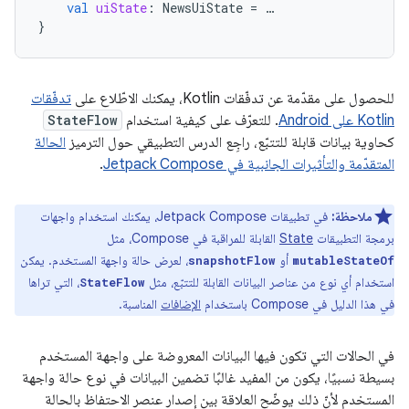
val
uiState
:
NewsUiState
=
…
}
للحصول على مقدّمة عن تدفّقات Kotlin، يمكنك الاطّلاع على
تدفّقات
Kotlin على Android
. للتعرّف على كيفية استخدام
StateFlow
كحاوية بيانات قابلة للتتبّع، راجِع الدرس التطبيقي حول الترميز
الحالة
المتقدّمة والتأثيرات الجانبية في Jetpack Compose
.
ملاحظة:
في تطبيقات Jetpack Compose، يمكنك استخدام واجهات
برمجة التطبيقات
State
القابلة للمراقبة في Compose، مثل
أو
، لعرض حالة واجهة المستخدم. يمكن
snapshotFlow
mutableStateOf
استخدام أي نوع من عناصر البيانات القابلة للتتبّع، مثل
، التي تراها
StateFlow
في هذا الدليل في Compose باستخدام
الإضافات
المناسبة.
في الحالات التي تكون فيها البيانات المعروضة على واجهة المستخدم
بسيطة نسبيًا، يكون من المفيد غالبًا تضمين البيانات في نوع حالة واجهة
المستخدم لأنّ ذلك يوضّح العلاقة بين إصدار عنصر الاحتفاظ بالحالة