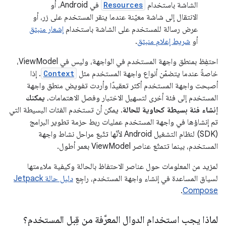
الشاشة باستخدام
Resources
في Android، أو
الانتقال إلى شاشة معيّنة عندما ينقر المستخدم على زر، أو
عرض رسالة للمستخدم على الشاشة باستخدام
إشعار منبثق
أو
شريط إعلام منبثق
.
احتفِظ بمنطق واجهة المستخدم في الواجهة، وليس في ViewModel،
خاصةً عندما يتضمّن أنواع واجهة المستخدم مثل
Context
. إذا
أصبحت واجهة المستخدم أكثر تعقيدًا وأردت تفويض منطق واجهة
المستخدم إلى فئة أخرى لتسهيل الاختبار وفصل الاهتمامات،
يمكنك
إنشاء فئة بسيطة كحاوية للحالة
. يمكن أن تستخدم الفئات البسيطة التي
تم إنشاؤها في واجهة المستخدم عمليات ربط حزمة تطوير البرامج
(SDK) لنظام التشغيل Android لأنّها تتّبع مراحل نشاط واجهة
المستخدم، بينما تتمتّع عناصر ViewModel بعمر أطول.
لمزيد من المعلومات حول عناصر الاحتفاظ بالحالة وكيفية ملاءمتها
لسياق المساعدة في إنشاء واجهة المستخدم، راجِع
دليل حالة Jetpack
.
Compose
لماذا يجب استخدام الدوال المعرَّفة من قِبل المستخدم؟