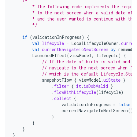
/*
        * The following code implements the requir
        * to the next screen when a valid date of 
        * and the user wanted to continue with the
        */
if
(
validationInProgress
)
{
val
lifecycle
=
LocalLifecycleOwner
.
curren
val
currentNavigateToNextScreen
by
remembe
LaunchedEffect
(
viewModel
,
lifecycle
)
{
// If the date of birth is valid and t
// navigate to the next screen when `l
// which is the default Lifecycle.Stat
snapshotFlow
{
viewModel
.
uiState
}
.
filter
{
it
.
isDobValid
}
.
flowWithLifecycle
(
lifecycle
)
.
collect
{
validationInProgress
=
false
currentNavigateToNextScreen
()
}
}
}
}