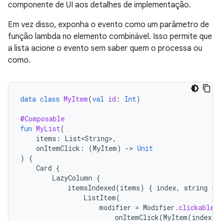
componente de UI aos detalhes de implementação.
Em vez disso, exponha o evento como um parâmetro de
função lambda no elemento combinável. Isso permite que
a lista acione o evento sem saber quem o processa ou
como.
data
class
MyItem
(
val
id
:
Int
)
@Composable
fun
MyList
(
items
:
List<String>
,
onItemClick
:
(
MyItem
)
-
>
Unit
)
{
Card
{
LazyColumn
{
itemsIndexed
(
items
)
{
index
,
string
-
ListItem
(
modifier
=
Modifier
.
clickable
onItemClick
(
MyItem
(
index
))