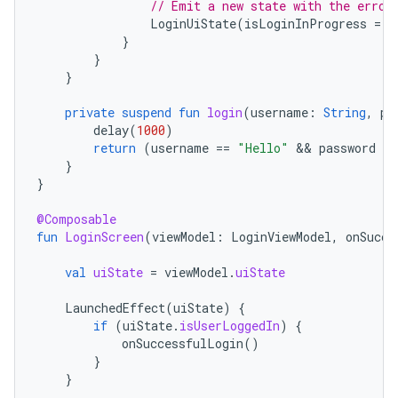
// Emit a new state with the error
LoginUiState
(
isLoginInProgress
=
f
}
}
}
private
suspend
fun
login
(
username
:
String
,
pa
delay
(
1000
)
return
(
username
==
"Hello"
 && 
password
==
}
}
@Composable
fun
LoginScreen
(
viewModel
:
LoginViewModel
,
onSucce
val
uiState
=
viewModel
.
uiState
LaunchedEffect
(
uiState
)
{
if
(
uiState
.
isUserLoggedIn
)
{
onSuccessfulLogin
()
}
}