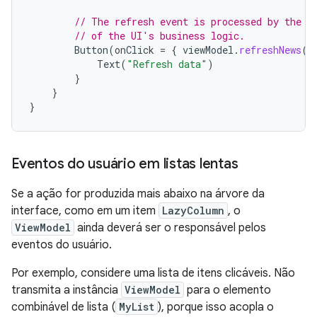
// The refresh event is processed by the V
// of the UI's business logic.
Button
(
onClick
=
{
viewModel
.
refreshNews
()
Text
(
"Refresh data"
)
}
}
}
Eventos do usuário em listas lentas
Se a ação for produzida mais abaixo na árvore da
interface, como em um item
LazyColumn
, o
ViewModel
ainda deverá ser o responsável pelos
eventos do usuário.
Por exemplo, considere uma lista de itens clicáveis. Não
transmita a instância
ViewModel
para o elemento
combinável de lista (
MyList
), porque isso acopla o