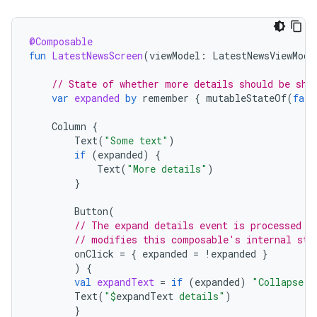
@Composable
fun
LatestNewsScreen
(
viewModel
:
LatestNewsViewMode
// State of whether more details should be sho
var
expanded
by
remember
{
mutableStateOf
(
fals
Column
{
Text
(
"Some text"
)
if
(
expanded
)
{
Text
(
"More details"
)
}
Button
(
// The expand details event is processed b
// modifies this composable's internal sta
onClick
=
{
expanded
=
!
expanded
}
)
{
val
expandText
=
if
(
expanded
)
"Collapse"
Text
(
"
$
expandText
 details"
)
}