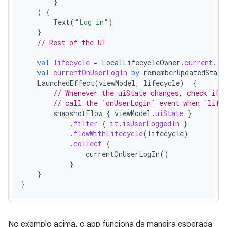
}
)
{
Text
(
"Log in"
)
}
// Rest of the UI
val
lifecycle
=
LocalLifecycleOwner
.
current
.
li
val
currentOnUserLogIn
by
rememberUpdatedState
LaunchedEffect
(
viewModel
,
lifecycle
)
{
// Whenever the uiState changes, check if 
// call the `onUserLogin` event when `life
snapshotFlow
{
viewModel
.
uiState
}
.
filter
{
it
.
isUserLoggedIn
}
.
flowWithLifecycle
(
lifecycle
)
.
collect
{
currentOnUserLogIn
()
}
}
}
No exemplo acima, o app funciona da maneira esperada