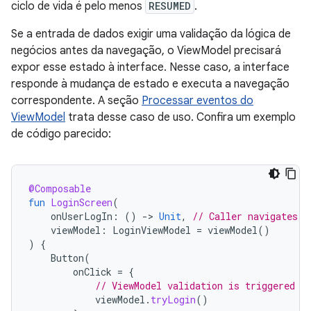
ciclo de vida é pelo menos
RESUMED
.
Se a entrada de dados exigir uma validação da lógica de
negócios antes da navegação, o ViewModel precisará
expor esse estado à interface. Nesse caso, a interface
responde à mudança de estado e executa a navegação
correspondente. A seção
Processar eventos do
ViewModel
trata desse caso de uso. Confira um exemplo
de código parecido:
@Composable
fun
LoginScreen
(
onUserLogIn
:
()
-
>
Unit
,
// Caller navigates t
viewModel
:
LoginViewModel
=
viewModel
()
)
{
Button
(
onClick
=
{
// ViewModel validation is triggered
viewModel
.
tryLogin
()