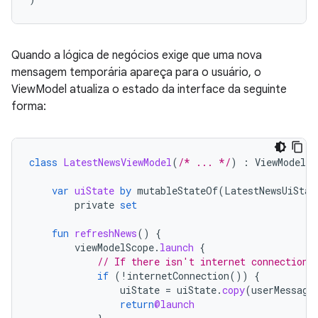
Quando a lógica de negócios exige que uma nova
mensagem temporária apareça para o usuário, o
ViewModel atualiza o estado da interface da seguinte
forma:
class
LatestNewsViewModel
(
/* ... */
)
:
ViewModel
(
var
uiState
by
mutableStateOf
(
LatestNewsUiStat
private
set
fun
refreshNews
()
{
viewModelScope
.
launch
{
// If there isn't internet connection,
if
(
!
internetConnection
())
{
uiState
=
uiState
.
copy
(
userMessage
return
@launch