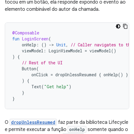
tocou em um botão, ela responde expondo o evento ao
elemento combinável do autor da chamada.
@Composable
fun
LoginScreen
(
onHelp
:
()
-
>
Unit
,
// Caller navigates to the
viewModel
:
LoginViewModel
=
viewModel
()
)
{
// Rest of the UI
Button
(
onClick
=
dropUnlessResumed
{
onHelp
()
}
)
{
Text
(
"Get help"
)
}
}
O
dropUnlessResumed
faz parte da biblioteca Lifecycle
e permite executar a função
onHelp
somente quando o