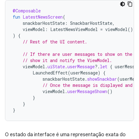
@Composable
fun
LatestNewsScreen
(
snackbarHostState
:
SnackbarHostState
,
viewModel
:
LatestNewsViewModel
=
viewModel
(),
)
{
// Rest of the UI content.
// If there are user messages to show on the s
// show it and notify the ViewModel.
viewModel
.
uiState
.
userMessage
?.
let
{
userMessa
LaunchedEffect
(
userMessage
)
{
snackbarHostState
.
showSnackbar
(
userMes
// Once the message is displayed and d
viewModel
.
userMessageShown
()
}
}
}
O estado da interface é uma representação exata do