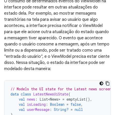
O consumo de determinados eventos do ViewModel na
interface pode resultar em outras atualizações do
estado dela. Por exemplo, ao mostrar mensagens
transitórias na tela para avisar ao usuário que algo
aconteceu, a interface precisa notificar o ViewModel
para que ele acione outra atualização do estado quando
a mensagem tiver aparecido. O evento que acontece
quando o usuário consome a mensagem, após um tempo
limite ou a dispensando, pode ser tratado como uma
"entrada do usuário", e o ViewModel precisa estar ciente
disso. Nessa situação, o estado da interface pode ser
modelado desta maneira:
// Models the UI state for the Latest news screen.
data
class
LatestNewsUiState
(
val
news
:
List<News>
=
emptyList
(),
val
isLoading
:
Boolean
=
false
,
val
userMessage
:
String?
=
null
)