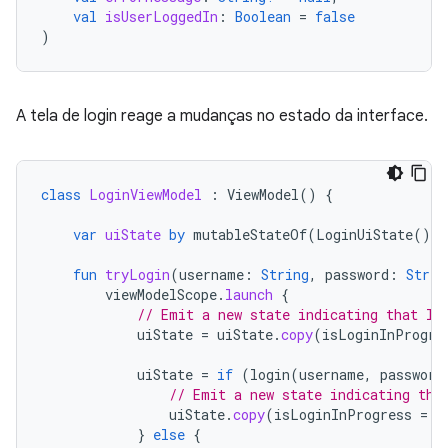
val
isUserLoggedIn
:
Boolean
=
false
)
A tela de login reage a mudanças no estado da interface.
class
LoginViewModel
:
ViewModel
()
{
var
uiState
by
mutableStateOf
(
LoginUiState
())
fun
tryLogin
(
username
:
String
,
password
:
Strin
viewModelScope
.
launch
{
// Emit a new state indicating that lo
uiState
=
uiState
.
copy
(
isLoginInProgre
uiState
=
if
(
login
(
username
,
password
// Emit a new state indicating tha
uiState
.
copy
(
isLoginInProgress
=
f
}
else
{