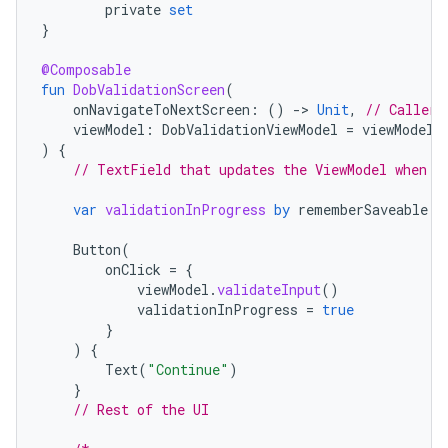
private
set
}
@Composable
fun
DobValidationScreen
(
onNavigateToNextScreen
:
()
-
>
Unit
,
// Caller 
viewModel
:
DobValidationViewModel
=
viewModel
(
)
{
// TextField that updates the ViewModel when a
var
validationInProgress
by
rememberSaveable
{
Button
(
onClick
=
{
viewModel
.
validateInput
()
validationInProgress
=
true
}
)
{
Text
(
"Continue"
)
}
// Rest of the UI