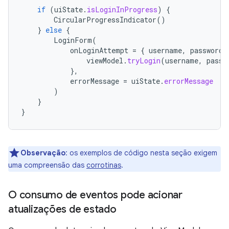
if
(
uiState
.
isLoginInProgress
)
{
CircularProgressIndicator
()
}
else
{
LoginForm
(
onLoginAttempt
=
{
username
,
password
viewModel
.
tryLogin
(
username
,
passw
},
errorMessage
=
uiState
.
errorMessage
)
}
}
Observação
:
os exemplos de código nesta seção exigem
uma compreensão das
corrotinas
.
O consumo de eventos pode acionar
atualizações de estado