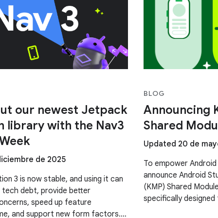
BLOG
ut our newest Jetpack
Announcing K
n library with the Nav3
Shared Modu
 Week
Updated 20 de may
diciembre de 2025
To empower Android 
announce Android Stu
on 3 is now stable, and using it can
(KMP) Shared Module
 tech debt, provide better
specifically designed
oncerns, speed up feature
single codebase and 
me, and support new form factors.