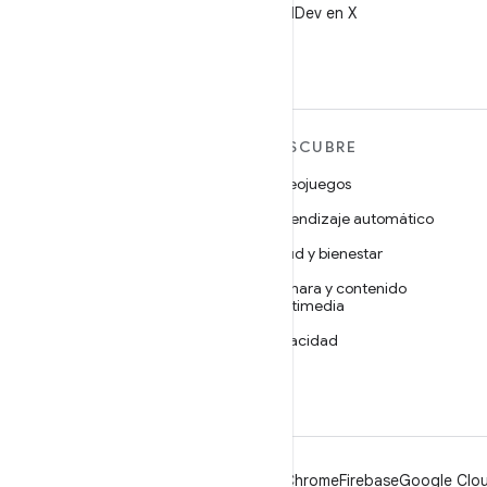
Sigue a @AndroidDev en X
MÁS ANDROID
DESCUBRE
Android
Videojuegos
Android para empresas
Aprendizaje automático
Seguridad
Salud y bienestar
Código abierto
Cámara y contenido
multimedia
Noticias
Privacidad
Blog
5G
Podcasts
Android
Chrome
Firebase
Google Clou