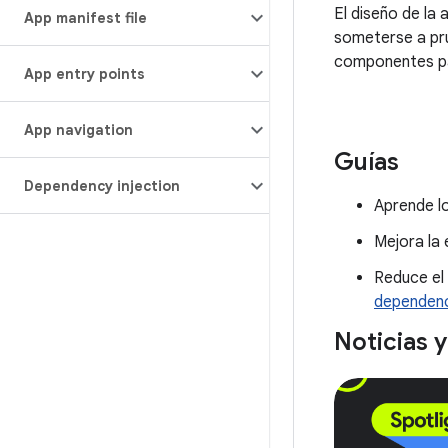
El diseño de la
App manifest file
someterse a pru
componentes pa
App entry points
App navigation
Guías
Dependency injection
Aprende l
Mejora la 
Reduce el
dependen
Noticias 