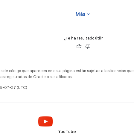
g a whole week to providing content
expand_more
Más
¿Te ha resultado útil?
as de código que aparecen en esta página están sujetas a las licencias que
s registradas de Oracle o sus afiliados.
025-07-27 (UTC)
YouTube