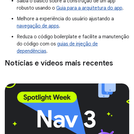
Saiba o básico sobre a construção de um app
robusto usando o
Guia para a arquitetura do app
.
Melhore a experiência do usuário ajustando a
navegação de apps
.
Reduza o código boilerplate e facilite a manutenção
do código com os
guias de injeção de
dependências
.
Notícias e vídeos mais recentes