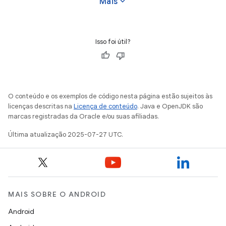
expand_more
Mais
Isso foi útil?
O conteúdo e os exemplos de código nesta página estão sujeitos às
licenças descritas na
Licença de conteúdo
. Java e OpenJDK são
marcas registradas da Oracle e/ou suas afiliadas.
Última atualização 2025-07-27 UTC.
MAIS SOBRE O ANDROID
Android