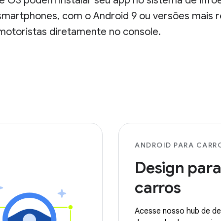
 OS podem instalar seu app no sistema de infoe
martphones, com o Android 9 ou versões mais re
motoristas diretamente no console.
ANDROID PARA CARR
Design par
carros
Acesse nosso hub de de