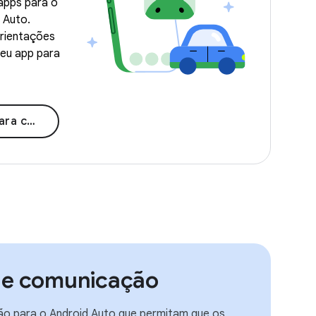
apps para o
 Auto.
rientações
seu app para
arros"
 de comunicação
ão para o Android Auto que permitam que os