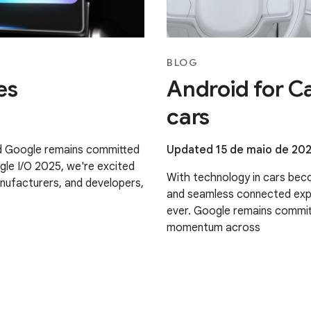
BLOG
es
Android for Ca
cars
and Google remains committed
Updated 15 de maio de 20
gle I/O 2025, we're excited
With technology in cars beco
anufacturers, and developers,
and seamless connected expe
ever. Google remains committ
momentum across