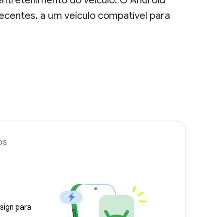
ntretenimento do veículo. O Android
centes, a um veículo compatível para
OS
a
sign para