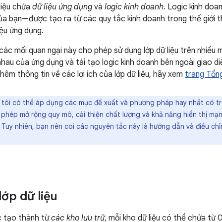
 liệu chứa
dữ liệu ứng dụng
và
logic kinh doanh
. Logic kinh doan
a bạn—được tạo ra từ các quy tắc kinh doanh trong thế giới th
iệu ứng dụng.
các mối quan ngại này cho phép sử dụng lớp dữ liệu trên nhiều m
hau của ứng dụng và tái tạo logic kinh doanh bên ngoài giao d
thêm thông tin về các lợi ích của lớp dữ liệu, hãy xem
trang Tổng
tôi có thể áp dụng các mục đề xuất và phương pháp hay nhất có tr
phép mở rộng quy mô, cải thiện chất lượng và khả năng hiển thị mạn
 Tuy nhiên, bạn nên coi các nguyên tắc này là hướng dẫn và điều ch
lớp dữ liệu
c tạo thành từ
các kho lưu trữ
, mỗi kho dữ liệu có thể chứa từ 