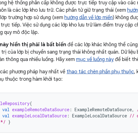
ong hệ thống phân cấp không được trực tiếp truy cập vào các n
luôn là các lớp kho lưu trữ. Các phần tử giữ trạng thái (xem
hướn
 lớp trường hợp sử dụng (xem
hướng dẫn về lớp miền
) không đượ
trực tiếp. Việc sử dụng các lớp kho lưu trữ làm điểm truy cập
ng quy mô độc lập.
này hiển thị phải là bất biến
để các lớp khác không thể củng 
 trị của lớp bị chuyển sang trạng thái không nhất quán. Dữ liệu
àn thông qua nhiều luồng. Hãy xem
mục về luồng này
để biết thê
g các phương pháp hay nhất về
thao tác chèn phần phụ thuộc
,
ụ thuộc trong hàm khởi tạo:
leRepository
(
val
exampleRemoteDataSource
:
ExampleRemoteDataSource
,
val
exampleLocalDataSource
:
ExampleLocalDataSource
// 
 */
}