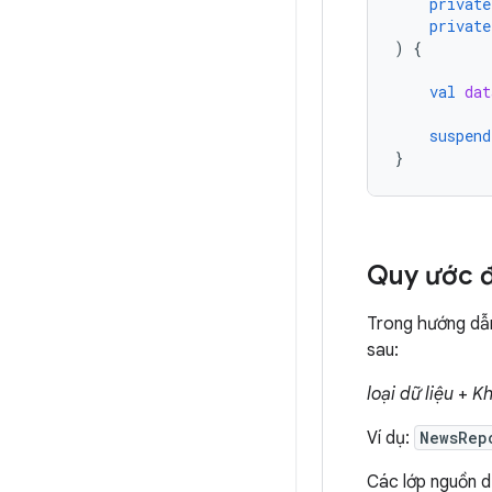
private
private
)
{
val
dat
suspend
}
Quy ước đ
Trong hướng dẫn
sau:
loại dữ liệu
+
Kh
Ví dụ:
NewsRep
Các lớp nguồn d