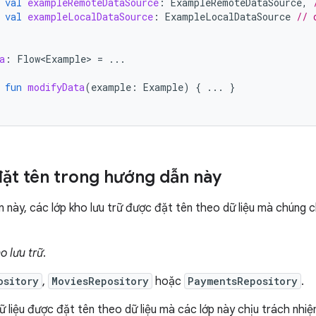
val
exampleRemoteDataSource
:
ExampleRemoteDataSource
,
val
exampleLocalDataSource
:
ExampleLocalDataSource
// 
a
:
Flow<Example>
=
...
fun
modifyData
(
example
:
Example
)
{
...
}
ặt tên trong hướng dẫn này
 này, các lớp kho lưu trữ được đặt tên theo dữ liệu mà chúng 
o lưu trữ
.
ository
,
MoviesRepository
hoặc
PaymentsRepository
.
ữ liệu được đặt tên theo dữ liệu mà các lớp này chịu trách nh