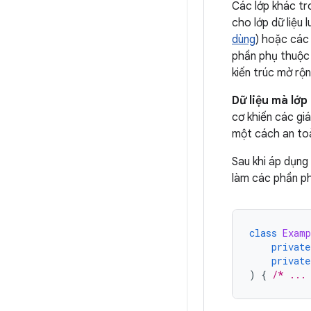
Các lớp khác tr
cho lớp dữ liệu 
dùng
) hoặc các
phần phụ thuộc 
kiến trúc mở rộ
Dữ liệu mà lớp 
cơ khiến các giá
một cách an to
Sau khi áp dụn
làm các phần ph
class
Examp
private
private
)
{
/* ...