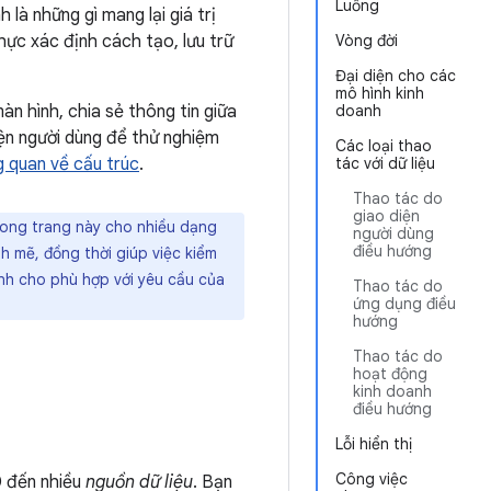
Luồng
h là những gì mang lại giá trị
ực xác định cách tạo, lưu trữ
Vòng đời
Đại diện cho các
mô hình kinh
àn hình, chia sẻ thông tin giữa
doanh
iện người dùng để thử nghiệm
Các loại thao
 quan về cấu trúc
.
tác với dữ liệu
Thao tác do
giao diện
ong trang này cho nhiều dạng
người dùng
điều hướng
h mẽ, đồng thời giúp việc kiểm
ỉnh cho phù hợp với yêu cầu của
Thao tác do
ứng dụng điều
hướng
Thao tác do
hoạt động
kinh doanh
điều hướng
Lỗi hiển thị
Công việc
0 đến nhiều
nguồn dữ liệu
. Bạn