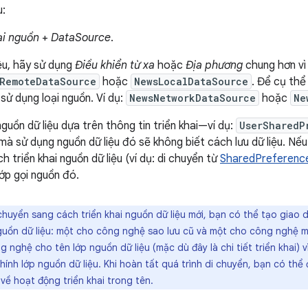
u:
ại nguồn
+
DataSource
.
liệu, hãy sử dụng
Điều khiển từ xa
hoặc
Địa phương
chung hơn vì 
RemoteDataSource
hoặc
NewsLocalDataSource
. Để cụ thể
sử dụng loại nguồn. Ví dụ:
NewsNetworkDataSource
hoặc
Ne
guồn dữ liệu dựa trên thông tin triển khai—ví dụ:
UserSharedP
 mà sử dụng nguồn dữ liệu đó sẽ không biết cách lưu dữ liệu. Nế
h triển khai nguồn dữ liệu (ví dụ: di chuyển từ
SharedPreferenc
ớp gọi nguồn đó.
chuyển sang cách triển khai nguồn dữ liệu mới, bạn có thể tạo giao d
nguồn dữ liệu: một cho công nghệ sao lưu cũ và một cho công nghệ m
 nghệ cho tên lớp nguồn dữ liệu (mặc dù đây là chi tiết triển khai) vì
ính lớp nguồn dữ liệu. Khi hoàn tất quá trình di chuyển, bạn có thể
t về hoạt động triển khai trong tên.