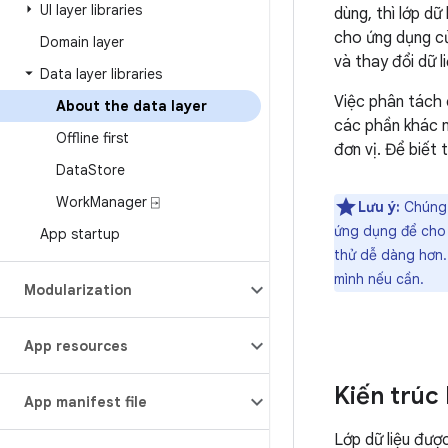
UI layer libraries
dùng, thì lớp dữ
cho ứng dụng củ
Domain layer
và thay đổi dữ l
Data layer libraries
Việc phân tách 
About the data layer
các phần khác n
Offline first
đơn vị. Để biết 
Data
Store
Work
Manager ⍈
Lưu ý:
Chúng 
ứng dụng để cho 
App startup
thử dễ dàng hơn.
mình nếu cần.
Modularization
App resources
Kiến trúc 
App manifest file
Lớp dữ liệu đượ