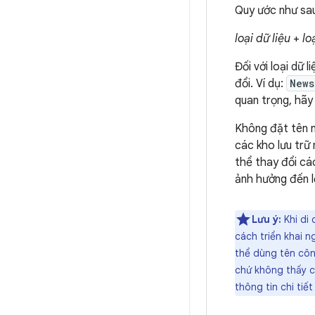
Quy ước như sa
loại dữ liệu
+
lo
Đối với loại dữ 
đổi. Ví dụ:
News
quan trọng, hãy 
Không đặt tên n
các kho lưu trữ
thể thay đổi các
ảnh hưởng đến l
Lưu ý:
Khi di 
cách triển khai 
thể dùng tên công
chứ không thấy ch
thông tin chi tiế