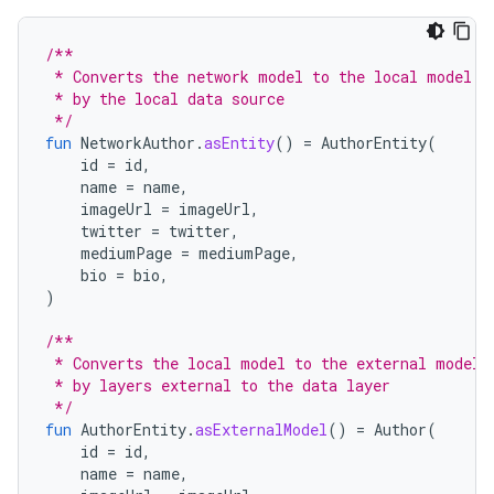
/**
 * Converts the network model to the local model f
 * by the local data source
 */
fun
NetworkAuthor
.
asEntity
()
=
AuthorEntity
(
id
=
id
,
name
=
name
,
imageUrl
=
imageUrl
,
twitter
=
twitter
,
mediumPage
=
mediumPage
,
bio
=
bio
,
)
/**
 * Converts the local model to the external model 
 * by layers external to the data layer
 */
fun
AuthorEntity
.
asExternalModel
()
=
Author
(
id
=
id
,
name
=
name
,