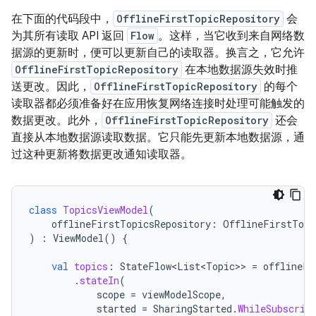
在下面的代码段中，
OfflineFirstTopicRepository
会
为其所有读取 API 返回
Flow
。这样，当它收到来自网络数
据源的更新时，便可以更新自己的读取器。换言之，它允许
OfflineFirstTopicRepository
在本地数据源失效时推
送更改。因此，
OfflineFirstTopicRepository
的每个
读取器都必须准备好在应用恢复网络连接时处理可能触发的
数据更改。此外，
OfflineFirstTopicRepository
还会
直接从本地数据源读取数据。它只能先更新本地数据源，通
过这种更新将数据更改通知读取器。
class
TopicsViewModel
(
offlineFirstTopicsRepository
:
OfflineFirstTopi
)
:
ViewModel
()
{
val
topics
:
StateFlow<List<Topic>
>
=
offlineFi
.
stateIn
(
scope
=
viewModelScope
,
started
=
SharingStarted
.
WhileSubscrib