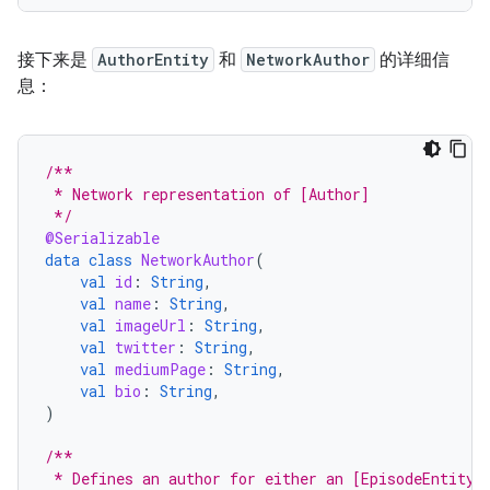
接下来是
AuthorEntity
和
NetworkAuthor
的详细信
息：
/**
 * Network representation of [Author]
 */
@Serializable
data
class
NetworkAuthor
(
val
id
:
String
,
val
name
:
String
,
val
imageUrl
:
String
,
val
twitter
:
String
,
val
mediumPage
:
String
,
val
bio
:
String
,
)
/**
 * Defines an author for either an [EpisodeEntity]