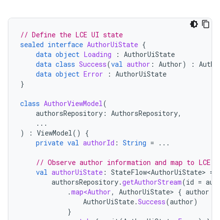
// Define the LCE UI state
sealed
interface
AuthorUiState
{
data
object
Loading
:
AuthorUiState
data
class
Success
(
val
author
:
Author
)
:
Autho
data
object
Error
:
AuthorUiState
}
class
AuthorViewModel
(
authorsRepository
:
AuthorsRepository
,
...
)
:
ViewModel
()
{
private
val
authorId
:
String
=
...
// Observe author information and map to LCE s
val
authorUiState
:
StateFlow<AuthorUiState>
=
authorsRepository
.
getAuthorStream
(
id
=
aut
.
map<Author
,
AuthorUiState
>
{
author
-
AuthorUiState
.
Success
(
author
)
}