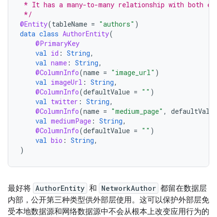
 * It has a many-to-many relationship with both en
 */
@Entity
(
tableName
=
"authors"
)
data
class
AuthorEntity
(
@PrimaryKey
val
id
:
String
,
val
name
:
String
,
@ColumnInfo
(
name
=
"image_url"
)
val
imageUrl
:
String
,
@ColumnInfo
(
defaultValue
=
""
)
val
twitter
:
String
,
@ColumnInfo
(
name
=
"medium_page"
,
defaultValu
val
mediumPage
:
String
,
@ColumnInfo
(
defaultValue
=
""
)
val
bio
:
String
,
)
最好将
AuthorEntity
和
NetworkAuthor
都留在数据层
内部，公开第三种类型供外部层使用。这可以保护外部层免
受本地数据源和网络数据源中不会从根本上改变应用行为的