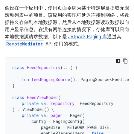
假设在一个应用中，使用页面令牌为某个特定屏幕提取无限
滚动列表中的项目。该应用的实现可延迟连接到网络，将数
据持久存储到本地数据源，然后从本地数据源读取数据以向
用户显示信息。在没有网络连接的情况下，存储库可以只向
本地数据源请求数据。以下是
Jetpack Paging 库
通过其
RemoteMediator
API 使用的模式。
class
FeedRepository
(...)
{
fun
feedPagingSource
():
PagingSource<FeedItem>
}
class
FeedViewModel
(
private
val
repository
:
FeedRepository
)
:
ViewModel
()
{
private
val
pager
=
Pager
(
config
=
PagingConfig
(
pageSize
=
NETWORK_PAGE_SIZE
,
enablePlaceholders
=
false