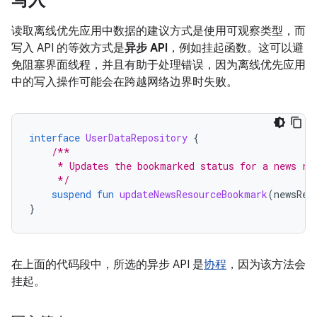
写入
读取离线优先应用中数据的建议方式是使用可观察类型，而
写入 API 的等效方式是
异步 API
，例如挂起函数。这可以避
免阻塞界面线程，并且有助于处理错误，因为离线优先应用
中的写入操作可能会在跨越网络边界时失败。
interface
UserDataRepository
{
/**
     * Updates the bookmarked status for a news re
     */
suspend
fun
updateNewsResourceBookmark
(
newsRes
}
在上面的代码段中，所选的异步 API 是
协程
，因为该方法会
挂起。