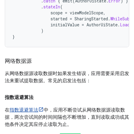
.
catch
{
emit
(
AuthorUiState
.
Error
)
}
.
stateIn
(
scope
=
viewModelScope
,
started
=
SharingStarted
.
WhileSubs
initialValue
=
AuthorUiState
.
Loadi
)
}
网络数据源
从网络数据源读取数据时如果发生错误，应用需要采用启发
法来重试提取数据。常见的启发法包括：
指数退避算法
在
指数退避算法
中，应用不断尝试从网络数据源读取数
据，两次尝试间的时间间隔也不断增加，直到读取成功或其
他条件决定其应停止读取为止。