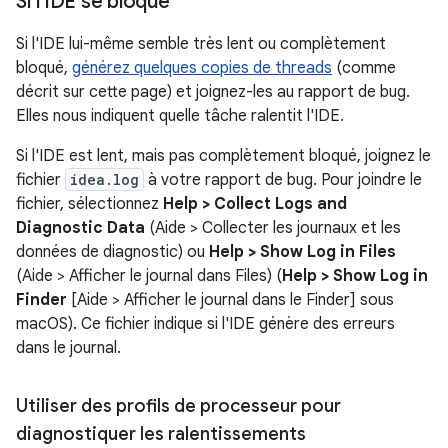
Si l'IDE se bloque
Si l'IDE lui-même semble très lent ou complètement
bloqué,
générez quelques copies de threads
(comme
décrit sur cette page) et joignez-les au rapport de bug.
Elles nous indiquent quelle tâche ralentit l'IDE.
Si l'IDE est lent, mais pas complètement bloqué, joignez le
fichier
idea.log
à votre rapport de bug. Pour joindre le
fichier, sélectionnez
Help > Collect Logs and
Diagnostic Data
(Aide > Collecter les journaux et les
données de diagnostic) ou
Help > Show Log in Files
(Aide > Afficher le journal dans Files) (
Help > Show Log in
Finder
[Aide > Afficher le journal dans le Finder] sous
macOS). Ce fichier indique si l'IDE génère des erreurs
dans le journal.
Utiliser des profils de processeur pour
diagnostiquer les ralentissements