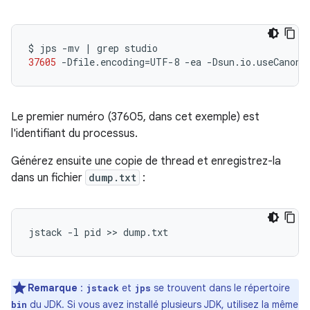
$
jps
-mv
|
grep
37605
-Dfile.encoding
=
UTF-8
-ea
-Dsun.io.useCanonC
Le premier numéro (37605, dans cet exemple) est
l'identifiant du processus.
Générez ensuite une copie de thread et enregistrez-la
dans un fichier
dump.txt
:
Remarque
:
et
se trouvent dans le répertoire
jstack
jps
du JDK. Si vous avez installé plusieurs JDK, utilisez la même
bin