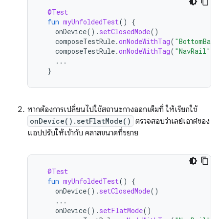
@Test
fun
myUnfoldedTest
()
{
onDevice
().
setClosedMode
()
composeTestRule
.
onNodeWithTag
(
"BottomBar"
composeTestRule
.
onNodeWithTag
(
"NavRail"
).
...
}
หากต้องการเปลี่ยนไปใช้สถานะกางออกเต็มที่ ให้เรียกใช้
onDevice().setFlatMode()
ตรวจสอบว่าเลย์เอาต์ของ
แอปปรับให้เข้ากับ คลาสขนาดที่ขยาย
@Test
fun
myUnfoldedTest
()
{
onDevice
().
setClosedMode
()
...
onDevice
().
setFlatMode
()