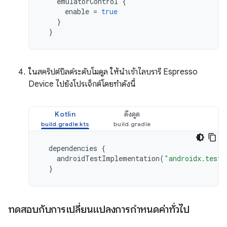
emulatorControl
{
enable
=
true
}
}
ในสคริปต์บิลด์ระดับโมดูล ให้นำเข้าไลบรารี Espresso
Device ไปยังโปรเจ็กต์โดยทำดังนี้
Kotlin
ดึงดูด
dependencies
{
androidTestImplementation
(
"androidx.test.
}
ทดสอบกับการเปลี่ยนแปลงการกำหนดค่าทั่วไป