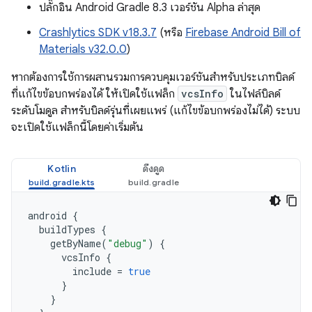
ปลั๊กอิน Android Gradle 8.3 เวอร์ชัน Alpha ล่าสุด
Crashlytics SDK v18.3.7
(หรือ
Firebase Android Bill of
Materials v32.0.0
)
หากต้องการใช้การผสานรวมการควบคุมเวอร์ชันสำหรับประเภทบิลด์
ที่แก้ไขข้อบกพร่องได้ ให้เปิดใช้แฟล็ก
vcsInfo
ในไฟล์บิลด์
ระดับโมดูล สำหรับบิลด์รุ่นที่เผยแพร่ (แก้ไขข้อบกพร่องไม่ได้) ระบบ
จะเปิดใช้แฟล็กนี้โดยค่าเริ่มต้น
Kotlin
ดึงดูด
android
{
buildTypes
{
getByName
(
"debug"
)
{
vcsInfo
{
include
=
true
}
}