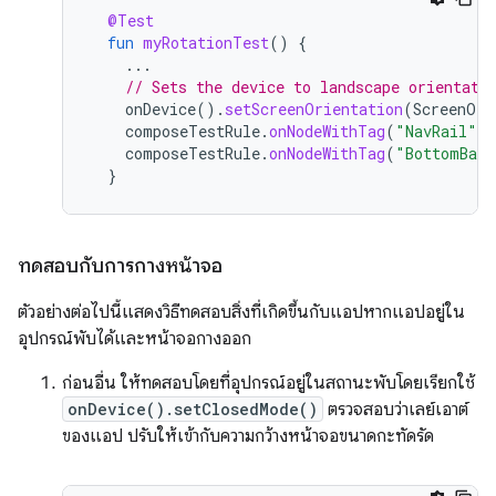
@Test
fun
myRotationTest
()
{
...
// Sets the device to landscape orientati
onDevice
().
setScreenOrientation
(
ScreenOri
composeTestRule
.
onNodeWithTag
(
"NavRail"
).
composeTestRule
.
onNodeWithTag
(
"BottomBar"
}
ทดสอบกับการกางหน้าจอ
ตัวอย่างต่อไปนี้แสดงวิธีทดสอบสิ่งที่เกิดขึ้นกับแอปหากแอปอยู่ใน
อุปกรณ์พับได้และหน้าจอกางออก
ก่อนอื่น ให้ทดสอบโดยที่อุปกรณ์อยู่ในสถานะพับโดยเรียกใช้
onDevice().setClosedMode()
ตรวจสอบว่าเลย์เอาต์
ของแอป ปรับให้เข้ากับความกว้างหน้าจอขนาดกะทัดรัด