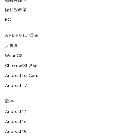
隐私权政策
5G
ANDROID 设备
大屏幕
Wear OS
ChromeOS 设备
Android for Cars
Android TV
版本
Android 17
Android 16
Android 15