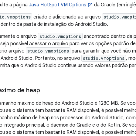
ulte a página
Java HotSpot VM Options
da Oracle (em inglê
io.vmoptions
criado é adicionado ao arquivo
studio.vmopt
dentro da pasta de instalação do Android Studio.
tamente o arquivo
studio.vmoptions
encontrado dentro da p
seja possível acessar o arquivo para ver as opções padrão de
prio arquivo
studio.vmoptions
para garantir que você não m
Android Studio. Portanto, no arquivo
studio.vmoptions
, mo
mita que o Android Studio continue usando valores padrão pa
ximo de heap
tamanho máximo de heap do Android Studio é 1280 MB. Se voc
 ou se o sistema tem bastante RAM disponível, é possível me
anho máximo de heap nos processos do Android Studio, com
 integrado principal, o daemon do Gradle e o do Kotlin. Se v
 ou se o sistema tem bastante RAM disponível, é possível me