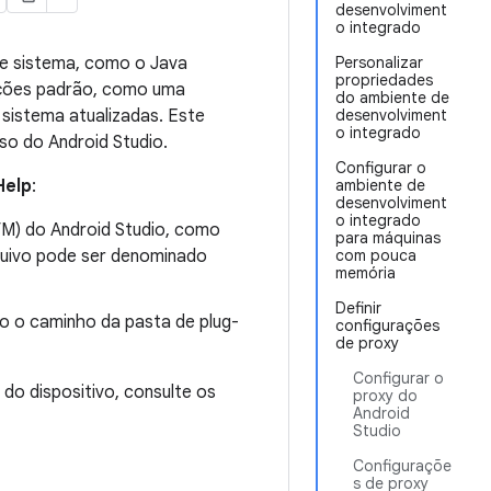
desenvolviment
o integrado
 de sistema, como o Java
Personalizar
propriedades
rações padrão, como uma
do ambiente de
 sistema atualizadas. Este
desenvolviment
o integrado
so do Android Studio.
Configurar o
Help
:
ambiente de
desenvolviment
o integrado
JVM) do Android Studio, como
para máquinas
quivo pode ser denominado
com pouca
memória
Definir
mo o caminho da pasta de plug-
configurações
de proxy
Configurar o
do dispositivo, consulte os
proxy do
Android
Studio
Configuraçõe
s de proxy