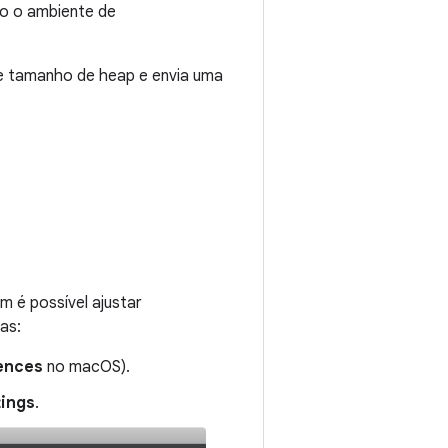
o o ambiente de
de tamanho de heap e envia uma
 é possível ajustar
as:
rences
no macOS).
tings
.