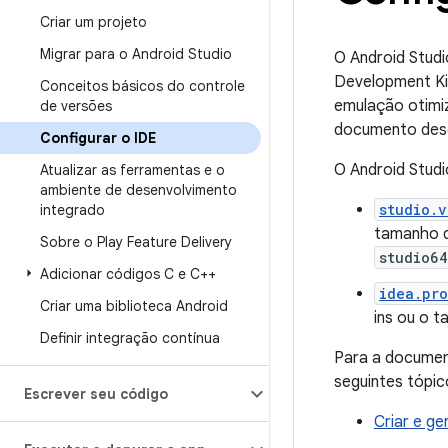
Criar um projeto
Migrar para o Android Studio
O Android Studi
Development Ki
Conceitos básicos do controle
emulação otimiz
de versões
documento descr
Configurar o IDE
O Android Stud
Atualizar as ferramentas e o
ambiente de desenvolvimento
studio.v
integrado
tamanho d
Sobre o Play Feature Delivery
studio64
Adicionar códigos C e C++
idea.pro
Criar uma biblioteca Android
ins ou o 
Definir integração contínua
Para a document
seguintes tópic
Escrever seu código
Criar e ge