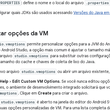
PROPERTIES
: define o nome e o local do arquivo
.properties
igurar quais JDKs são usados acessando
Versões do Java em 
zar opções da VM
io.vmoptions
permite personalizar opções para a JVM do An
Android Studio, a opção mais comum é ajustar o tamanho m
 arquivo
studio.vmoptions
para substituir outras configur
, tamanho do cache e chaves de coleta de lixo do Java.
ovo arquivo
studio.vmoptions
ou abrir um arquivo existente,
Help
>
Edit Custom VM Options
. Se você nunca editou opç
tes, o ambiente de desenvolvimento integrado solicitará que v
moptions
. Clique em
Create
para criar o arquivo.
studio.vmoptions
é aberto na janela do editor do Android S
 suas opções personalizadas de VM. Para uma lista completa d