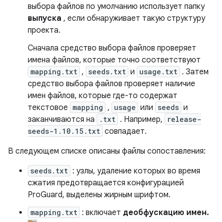
выбора файлов по умолчанию использует папку
выпуска
, если обнаруживает такую ​​структуру
проекта.
Сначала средство выбора файлов проверяет
имена файлов, которые точно соответствуют
mapping.txt
,
seeds.txt
и
usage.txt
. Затем
средство выбора файлов проверяет наличие
имен файлов, которые где-то содержат
текстовое
mapping
,
usage
или
seeds
и
заканчиваются на
.txt
. Например,
release-
seeds-1.10.15.txt
совпадает.
В следующем списке описаны файлы сопоставления:
seeds.txt
: узлы, удаление которых во время
сжатия предотвращается конфигурацией
ProGuard, выделены жирным шрифтом.
mapping.txt
: включает
деобфускацию имен.