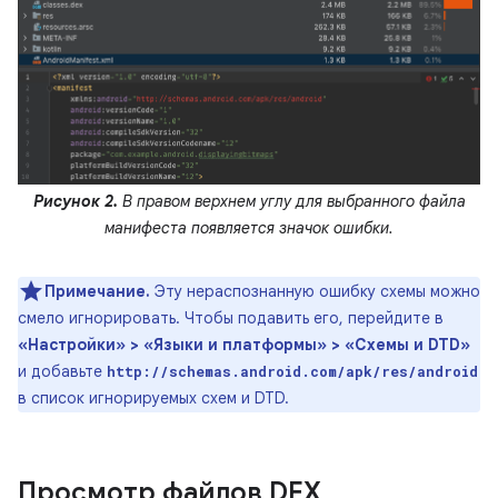
Рисунок 2.
В правом верхнем углу для выбранного файла
манифеста появляется значок ошибки.
Примечание.
Эту нераспознанную ошибку схемы можно
смело игнорировать. Чтобы подавить его, перейдите в
«Настройки» > «Языки и платформы» > «Схемы и DTD»
и добавьте
http://schemas.android.com/apk/res/android
в список игнорируемых схем и DTD.
Просмотр файлов DEX