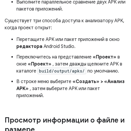
Выполните параллельное сравнение двух APK или
пакетов приложений.
Существует три способа доступа к анализатору APK,
когда проект открыт:
Перетащите APK или пакет приложений в окно
редактора
Android Studio.
Переключитесь на представление
«Проект»
в
окне
«Проект»
, затем дважды щелкните APK в
каталоге
build/output/apks/
по умолчанию.
В строке меню выберите
«Создать» > «Анализ
APK»
, затем выберите APK или пакет
приложений.
Просмотр информации о файле и
размере