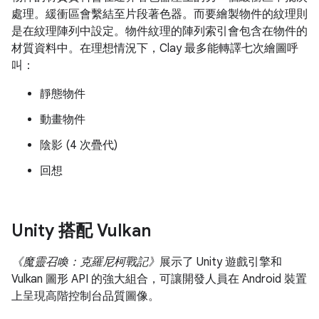
處理。緩衝區會繫結至片段著色器。而要繪製物件的紋理則
是在紋理陣列中設定。物件紋理的陣列索引會包含在物件的
材質資料中。在理想情況下，Clay 最多能轉譯七次繪圖呼
叫：
靜態物件
動畫物件
陰影 (4 次疊代)
回想
Unity 搭配 Vulkan
《魔靈召喚：克羅尼柯戰記》
展示了 Unity 遊戲引擎和
Vulkan 圖形 API 的強大組合，可讓開發人員在 Android 裝置
上呈現高階控制台品質圖像。