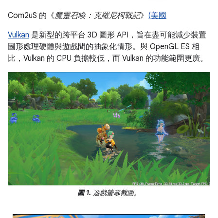
Com2uS 的《
魔靈召喚：克羅尼柯戰記
》
(美國
Vulkan
是新型的跨平台 3D 圖形 API，旨在盡可能減少裝置
圖形處理硬體與遊戲間的抽象化情形。與 OpenGL ES 相
比，Vulkan 的 CPU 負擔較低，而 Vulkan 的功能範圍更廣。
圖 1.
遊戲螢幕截圖。