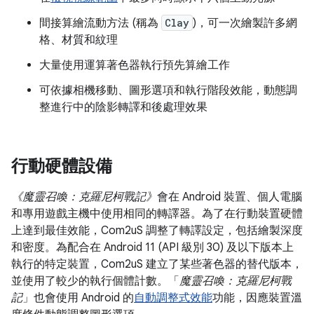
間接算繪流動方法 (稱為
Clay
)，可一次繪製許多網
格、材質和紋理
大量使用運算著色器執行預先算繪工作
可依據相機移動、圖形選項和執行階段效能，動態調
整進行中的陰影轉譯和後處理效果
行動硬體設備
《魔靈召喚：克羅尼柯戰記》
會在 Android 裝置、個人電腦
和專用遊戲主機中使用相同的轉譯器。為了在行動裝置硬體
上達到最佳效能，Com2uS 調整了轉譯設定，包括繪製深度
和密度。為配合在 Android 11 (API 級別 30) 及以下版本上
執行的特定裝置，Com2uS 建立了某些著色器的替代版本，
並使用了較少的執行個體計數。「
魔靈召喚：克羅尼柯戰
記
」也會使用 Android 的
自動調整式效能
功能，因應裝置溫