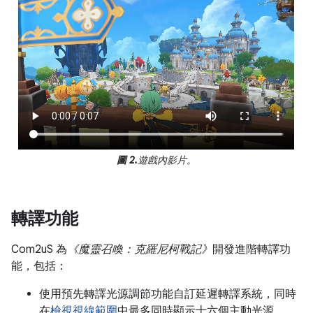
圖 2.
遊戲內影片。
轉譯功能
Com2uS 為
《魔靈召喚：克羅尼柯戰記》
開發進階轉譯功
能，包括：
使用預先轉譯光源調節功能自訂延遲轉譯系統，同時
在
檢視視線範圍
中最多同時顯示十六個主動光源