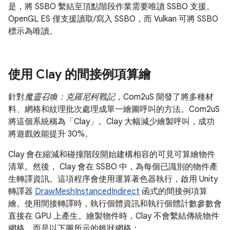
是，將 SSBO 繫結至頂點階段作業需要唯讀 SSBO 支援。
OpenGL ES 僅支援讀取/寫入 SSBO，而 Vulkan 可將 SSBO
標示為唯讀。
使用 Clay 的間接例項算繪
針對
魔靈召喚：克羅尼柯戰記
，Com2uS 開發了將多種材
料、網格和紋理批次處理成單一繪圖呼叫的方法。Com2uS
將這個系統稱為「Clay」
。Clay 大幅減少繪製呼叫，成功
將遊戲效能提升 30%。
Clay 會在縮減和碰撞階段開始建構相容的可見可算繪物件
清單。然後， Clay 會在 SSBO 中，為每個已識別的物件產
生轉譯資訊。這項程序會使用運算著色器執行，啟用 Unity
轉譯器
DrawMeshInstancedIndirect
函式的間接例項算
繪。使用間接轉譯時，執行個體資訊和執行個體計數參數會
直接在 GPU 上產生。繪製物件時，Clay 不會繫結傳統物件
網格，而是以下圖所示的錐狀網格：