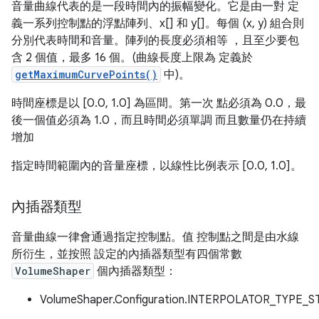
音量曲線代表的是一段時間內的振幅變化。它是由一對 定
義一系列控制點的浮點陣列、x[] 和 y[]。每個 (x, y) 組合則
分別代表時間和音量。陣列的長度必須相等 ，且至少要包
含 2 個值，最多 16 個。(曲線長度上限為 定義於
getMaximumCurvePoints()
中)。
時間座標是以 [0.0, 1.0] 為區間。第一次 點必須為 0.0，最
後一個值必須為 1.0，而且時間必須單調 而且數量仍在持續
增加
指定時間範圍內的音量座標，以線性比例表示 [0.0, 1.0]。
內插器類型
音量曲線一律會通過指定控制點。值 控制點之間是由水線
所衍生，並按照 設定的內插器類型有四個常數
VolumeShaper
個內插器類型：
VolumeShaper.Configuration.INTERPOLATOR_TYPE_S