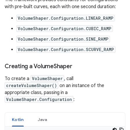
with
pre
-
built
curves
,
each
with
one
second
duration
:
VolumeShaper
.
Configuration
.
LINEAR_RAMP
VolumeShaper
.
Configuration
.
CUBIC_RAMP
VolumeShaper
.
Configuration
.
SINE_RAMP
VolumeShaper
.
Configuration
.
SCURVE_RAMP
Creating
a
Volume
Shaper
To
create
a
VolumeShaper
,
call
createVolumeShaper
()
on
an
instance
of
the
appropriate
class
,
passing
in
a
VolumeShaper
.
Configuration
:
Kotlin
Java