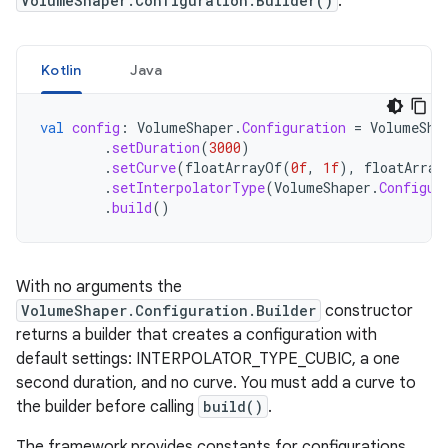
VolumeShaper.Configuration.Builder()
:
Kotlin
Java
val
config
:
VolumeShaper
.
Configuration
=
VolumeSha
.
setDuration
(
3000
)
.
setCurve
(
floatArrayOf
(
0f
,
1f
),
floatArray
.
setInterpolatorType
(
VolumeShaper
.
Configur
.
build
()
With
no
arguments
the
VolumeShaper
.
Configuration
.
Builder
constructor
returns
a
builder
that
creates
a
configuration
with
default
settings
:
INTERPOLATOR_TYPE_CUBIC
,
a
one
second
duration
,
and
no
curve
.
You
must
add
a
curve
to
the
builder
before
calling
build
()
.
The
framework
provides
constants
for
configurations