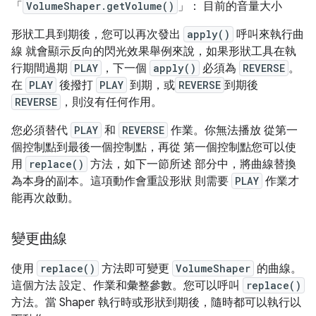
「
VolumeShaper.getVolume()
」： 目前的音量大小
形狀工具到期後，您可以再次發出
apply()
呼叫來執行曲
線 就會顯示反向的閃光效果舉例來說，如果形狀工具在執
行期間過期
PLAY
，下一個
apply()
必須為
REVERSE
。
在
PLAY
後撥打
PLAY
到期，或
REVERSE
到期後
REVERSE
，則沒有任何作用。
您必須替代
PLAY
和
REVERSE
作業。你無法播放 從第一
個控制點到最後一個控制點，再從 第一個控制點您可以使
用
replace()
方法，如下一節所述 部分中，將曲線替換
為本身的副本。這項動作會重設形狀 則需要
PLAY
作業才
能再次啟動。
變更曲線
使用
replace()
方法即可變更
VolumeShaper
的曲線。
這個方法 設定、作業和彙整參數。您可以呼叫
replace()
方法。當 Shaper 執行時或形狀到期後，隨時都可以執行以