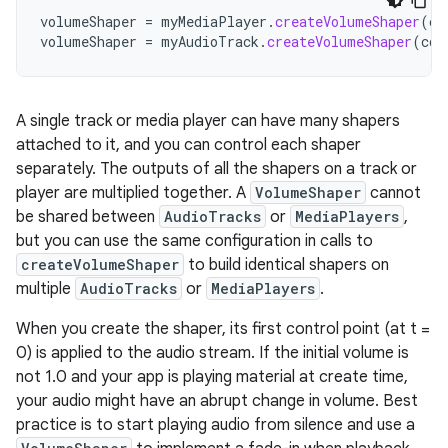
volumeShaper
=
myMediaPlayer
.
createVolumeShaper
(
co
volumeShaper
=
myAudioTrack
.
createVolumeShaper
(
con
A
single
track
or
media
player
can
have
many
shapers
attached
to
it
,
and
you
can
control
each
shaper
separately
.
The
outputs
of
all
the
shapers
on
a
track
or
player
are
multiplied
together
.
A
VolumeShaper
cannot
be
shared
between
AudioTracks
or
MediaPlayers
,
but
you
can
use
the
same
configuration
in
calls
to
createVolumeShaper
to
build
identical
shapers
on
multiple
AudioTracks
or
MediaPlayers
.
When
you
create
the
shaper
,
its
first
control
point
(
at
t
=
0
)
is
applied
to
the
audio
stream
.
If
the
initial
volume
is
not
1.0
and
your
app
is
playing
material
at
create
time
,
your
audio
might
have
an
abrupt
change
in
volume
.
Best
practice
is
to
start
playing
audio
from
silence
and
use
a