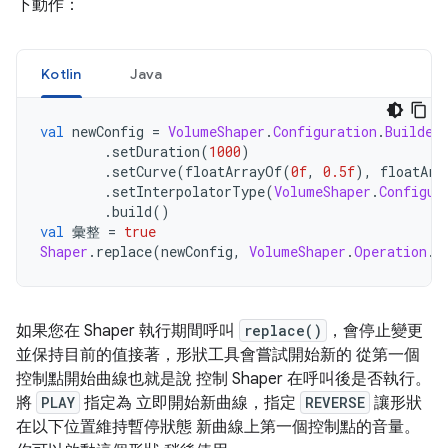
下動作：
Kotlin
Java
val
 newConfig 
=
VolumeShaper
.
Configuration
.
Builder
.
setDuration
(
1000
)
.
setCurve
(
floatArrayOf
(
0f
,
0.5f
),
 floatArr
.
setInterpolatorType
(
VolumeShaper
.
Configur
.
build
()
val
 彙整 
=
true
Shaper
.
replace
(
newConfig
,
VolumeShaper
.
Operation
.
P
如果您在 Shaper 執行期間呼叫
replace()
，會停止變更
並保持目前的值接著，形狀工具會嘗試開始新的 從第一個
控制點開始曲線也就是說 控制 Shaper 在呼叫後是否執行。
將
PLAY
指定為 立即開始新曲線，指定
REVERSE
讓形狀
在以下位置維持暫停狀態 新曲線上第一個控制點的音量。