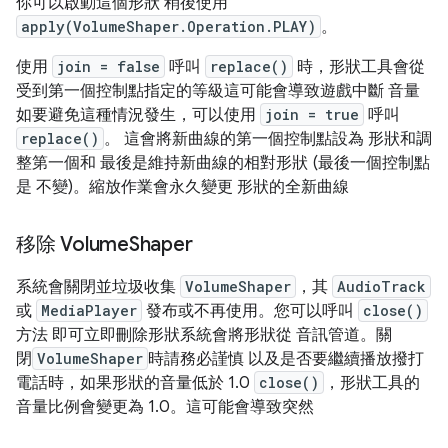
你可以啟動這個形狀 稍後使用
apply(VolumeShaper.Operation.PLAY)
。
使用
join = false
呼叫
replace()
時，形狀工具會從
受到第一個控制點指定的等級這可能會導致遊戲中斷 音量
如要避免這種情況發生，可以使用
join = true
呼叫
replace()
。 這會將新曲線的第一個控制點設為 形狀和調
整第一個和 最後是維持新曲線的相對形狀 (最後一個控制點
是 不變)。縮放作業會永久變更 形狀的全新曲線
移除 Volume
Shaper
系統會關閉並垃圾收集
VolumeShaper
，其
AudioTrack
或
MediaPlayer
發布或不再使用。您可以呼叫
close()
方法 即可立即刪除形狀系統會將形狀從 音訊管道。關
閉
VolumeShaper
時請務必謹慎 以及是否要繼續播放撥打
電話時，如果形狀的音量低於 1.0
close()
，形狀工具的
音量比例會變更為 1.0。這可能會導致突然