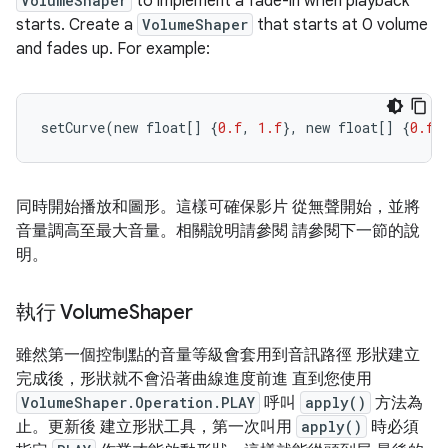
VolumeShaper
to
implement
a
fade
-
in
when
playback
starts
.
Create
a
VolumeShaper
that
starts
at
0
volume
and
fades
up
.
For
example
:
setCurve
(
new
float
[]
{
0.f
,
1.f
},
new
float
[]
{
0.f
,
同時開始播放和圖形。這樣可確保影片 從無聲開始，並將
音量調高至最大音量。相關說明請參閱 請參閱下一節的說
明。
執行 Volume
Shaper
雖然第一個控制點的音量等級會套用到音訊路徑 形狀建立
完成後，形狀就不會沿著曲線進度前進 直到您使用
VolumeShaper.Operation.PLAY
呼叫
apply()
方法為
止。更新後 建立形狀工具，第一次叫用
apply()
時必須