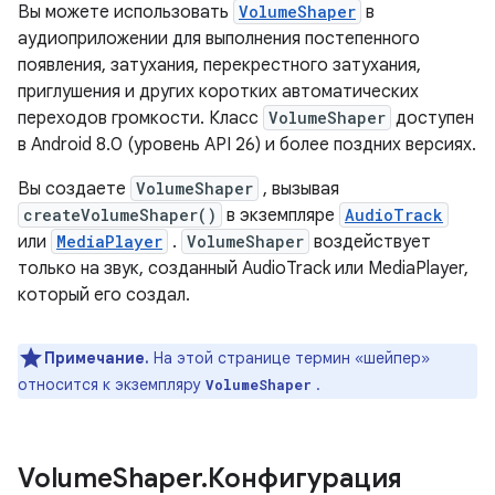
Вы можете использовать
VolumeShaper
в
аудиоприложении для выполнения постепенного
появления, затухания, перекрестного затухания,
приглушения и других коротких автоматических
переходов громкости. Класс
VolumeShaper
доступен
в Android 8.0 (уровень API 26) и более поздних версиях.
Вы создаете
VolumeShaper
, вызывая
createVolumeShaper()
в экземпляре
AudioTrack
или
MediaPlayer
.
VolumeShaper
воздействует
только на звук, созданный AudioTrack или MediaPlayer,
который его создал.
Примечание.
На этой странице термин «шейпер»
относится к экземпляру
.
VolumeShaper
Volume
Shaper
.
Конфигурация