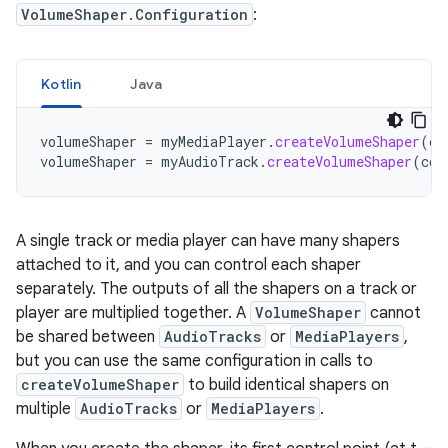
VolumeShaper
.
Configuration
:
Kotlin
Java
volumeShaper
=
myMediaPlayer
.
createVolumeShaper
(
co
volumeShaper
=
myAudioTrack
.
createVolumeShaper
(
con
A
single
track
or
media
player
can
have
many
shapers
attached
to
it
,
and
you
can
control
each
shaper
separately
.
The
outputs
of
all
the
shapers
on
a
track
or
player
are
multiplied
together
.
A
VolumeShaper
cannot
be
shared
between
AudioTracks
or
MediaPlayers
,
but
you
can
use
the
same
configuration
in
calls
to
createVolumeShaper
to
build
identical
shapers
on
multiple
AudioTracks
or
MediaPlayers
.