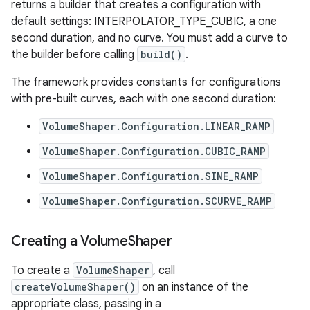
returns
a
builder
that
creates
a
configuration
with
default
settings
:
INTERPOLATOR_TYPE_CUBIC
,
a
one
second
duration
,
and
no
curve
.
You
must
add
a
curve
to
the
builder
before
calling
build
()
.
The
framework
provides
constants
for
configurations
with
pre
-
built
curves
,
each
with
one
second
duration
:
VolumeShaper
.
Configuration
.
LINEAR_RAMP
VolumeShaper
.
Configuration
.
CUBIC_RAMP
VolumeShaper
.
Configuration
.
SINE_RAMP
VolumeShaper
.
Configuration
.
SCURVE_RAMP
Creating
a
Volume
Shaper
To
create
a
VolumeShaper
,
call
createVolumeShaper
()
on
an
instance
of
the
appropriate
class
,
passing
in
a