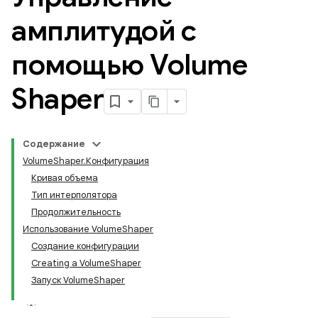
амплитудой с
помощью Volume
Shaper
Содержание
VolumeShaper.Конфигурация
Кривая объема
Тип интерполятора
Продолжительность
Использование VolumeShaper
Создание конфигурации
Creating a VolumeShaper
Запуск VolumeShaper