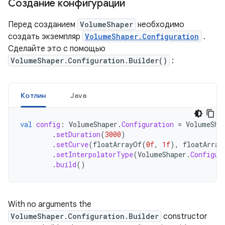
Создание конфигурации
Перед созданием
VolumeShaper
необходимо
создать экземпляр
VolumeShaper.Configuration
.
Сделайте это с помощью
VolumeShaper.Configuration.Builder()
:
Котлин
Java
val
config
:
VolumeShaper
.
Configuration
=
VolumeSha
.
setDuration
(
3000
)
.
setCurve
(
floatArrayOf
(
0f
,
1f
),
floatArray
.
setInterpolatorType
(
VolumeShaper
.
Configur
.
build
()
With
no
arguments
the
VolumeShaper
.
Configuration
.
Builder
constructor