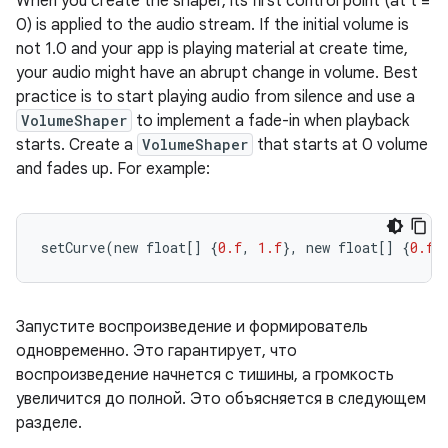
When
you
create
the
shaper
,
its
first
control
point
(
at
t
=
0
)
is
applied
to
the
audio
stream
.
If
the
initial
volume
is
not
1.0
and
your
app
is
playing
material
at
create
time
,
your
audio
might
have
an
abrupt
change
in
volume
.
Best
practice
is
to
start
playing
audio
from
silence
and
use
a
VolumeShaper
to
implement
a
fade
-
in
when
playback
starts
.
Create
a
VolumeShaper
that
starts
at
0
volume
and
fades
up
.
For
example
:
setCurve
(
new
float
[]
{
0.f
,
1.f
},
new
float
[]
{
0.f
,
Запустите воспроизведение и формирователь
одновременно. Это гарантирует, что
воспроизведение начнется с тишины, а громкость
увеличится до полной. Это объясняется в следующем
разделе.