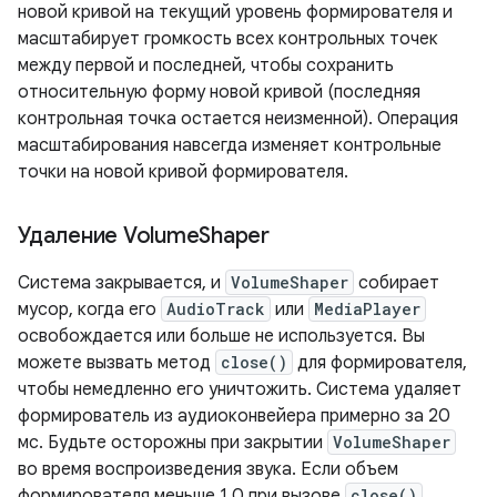
новой кривой на текущий уровень формирователя и
масштабирует громкость всех контрольных точек
между первой и последней, чтобы сохранить
относительную форму новой кривой (последняя
контрольная точка остается неизменной). Операция
масштабирования навсегда изменяет контрольные
точки на новой кривой формирователя.
Удаление Volume
Shaper
Система закрывается, и
VolumeShaper
собирает
мусор, когда его
AudioTrack
или
MediaPlayer
освобождается или больше не используется. Вы
можете вызвать метод
close()
для формирователя,
чтобы немедленно его уничтожить. Система удаляет
формирователь из аудиоконвейера примерно за 20
мс. Будьте осторожны при закрытии
VolumeShaper
во время воспроизведения звука. Если объем
формирователя меньше 1,0 при вызове
close()
,