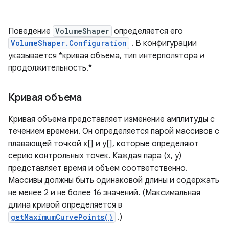
Поведение
VolumeShaper
определяется его
VolumeShaper.Configuration
. В конфигурации
указывается *кривая объема, тип интерполятора
и
продолжительность.*
Кривая объема
Кривая объема представляет изменение амплитуды с
течением времени. Он определяется парой массивов с
плавающей точкой x[] и y[], которые определяют
серию контрольных точек. Каждая пара (x, y)
представляет время и объем соответственно.
Массивы должны быть одинаковой длины и содержать
не менее 2 и не более 16 значений. (Максимальная
длина кривой определяется в
getMaximumCurvePoints()
.)