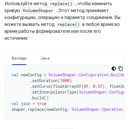
Используйте метод
replace()
, чтобы изменить
кривую
VolumeShaper
. Этот метод принимает
конфигурацию, операцию и параметр соединения. Вы
можете вызвать метод
replace()
в любое время во
время работы формирователя или после его
истечения:
Котлин
Java
val
 newConfig 
=
VolumeShaper
.
Configuration
.
Builder
.
setDuration
(
1000
)
.
setCurve
(
floatArrayOf
(
0f
,
0.5f
),
 floatArr
.
setInterpolatorType
(
VolumeShaper
.
Configur
.
build
()
val
 join 
=
true
shaper
.
replace
(
newConfig
,
VolumeShaper
.
Operation
.
P