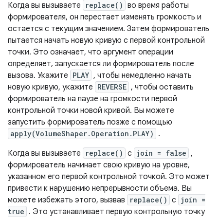
Когда вы вызываете
replace()
во время работы
формирователя, он перестает изменять громкость и
остается с текущим значением. Затем формирователь
пытается начать новую кривую с первой контрольной
точки. Это означает, что аргумент операции
определяет, запускается ли формирователь после
вызова. Укажите
PLAY
, чтобы немедленно начать
новую кривую, укажите
REVERSE
, чтобы оставить
формирователь на паузе на громкости первой
контрольной точки новой кривой. Вы можете
запустить формирователь позже с помощью
apply(VolumeShaper.Operation.PLAY)
.
Когда вы вызываете
replace()
с
join = false
,
формирователь начинает свою кривую на уровне,
указанном его первой контрольной точкой. Это может
привести к нарушению непрерывности объема. Вы
можете избежать этого, вызвав
replace()
с
join =
true
. Это устанавливает первую контрольную точку