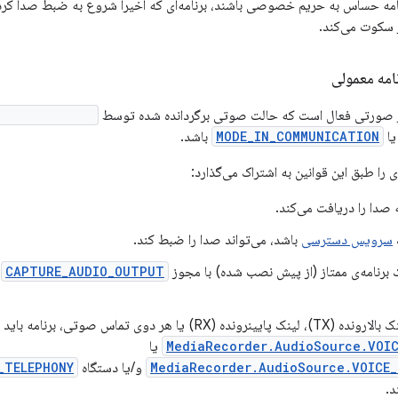
نامه حساس به حریم خصوصی باشند، برنامه‌ای که اخیراً شروع به ضبط صدا کرد
ر سکوت می‌کند.
مه معمولی
صورتی فعال است که حالت صوتی برگردانده شده توسط
ager.getMode()
ا
MODE_IN_COMMUNICATION
باشد.
را طبق این قوانین به اشتراک می‌گذارد:
دا را دریافت می‌کند.
سرویس دسترسی
باشد، می‌تواند صدا را ضبط کند.
ک برنامه‌ی ممتاز (از پیش نصب شده) با مجوز
CAPTURE_AUDIO_OUTPUT
ب
RX) یا هر دوی تماس صوتی، برنامه باید منابع صوتی
MediaRecorder.AudioSource.VOIC
یا
MediaRecorder.AudioSource.VOICE_
و/یا دستگاه
_TELEPHONY
.