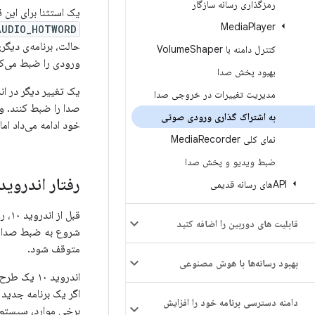
رمزگذاری رسانه سازگار
یک استثنا برای این 
Media
Player
AUDIO_HOTWORD
حالت، برنامه‌ی دیگر
کنترل دامنه با Volume
Shaper
ورودی را ضبط می‌کر
بهبود پخش صدا
مدیریت تغییرات در خروجی صدا
صدا را ضبط کنند. وق
به اشتراک گذاری ورودی صوتی
خود ادامه می‌داد ام
نمای کلی Media
Recorder
ضبط ویدیو و پخش صدا
رفتار اندروید ۰
APIهای رسانه قدیمی
قبل
قابلیت های دوربین را اضافه کنید
شروع به ضبط صدا می
متوقف شود.
بهبود رسانه‌ها با هوش مصنوعی
اندروید ۱۰
اگر یک برنامه جدید 
دامنه دسترسی برنامه خود را افزایش
برخی موارد، سیستم م