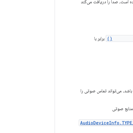
ه است، صدا را دریافت می‌کند
AudioMan
برابر با
اشد، می‌تواند تماس صوتی را
AudioDeviceInfo.TYPE