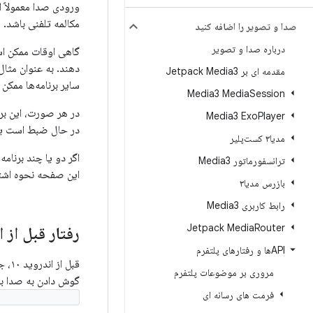
ورودی صدا معمولاً 
مکالمه تلفنی باشد.
صدا و تصویر را اضافه کنید
درباره صدا و تصویر
گاهی اوقات ممکن اس
دهند. به عنوان مثا
مقدمه ای بر Jetpack Media3
سایر برنامه‌ها مم
Media3 Media
Session
در هر صورت، این بر
Media3 Exo
Player
در حال ضبط است یا 
مدیا۳ کست‌پلیر
اگر دو یا چند برنا
ترانسفورماتور Media3
این صفحه نحوه اشتر
بازرس مدیا۳
رابط کاربری Media3
Jetpack Media
Router
رفتار قبل از ان
APIها و رفتارهای پلتفرم
قبل
مروری بر موضوعات پلتفرم
گوش دادن به صدا ب
فرمت های رسانه ای
artRecording()