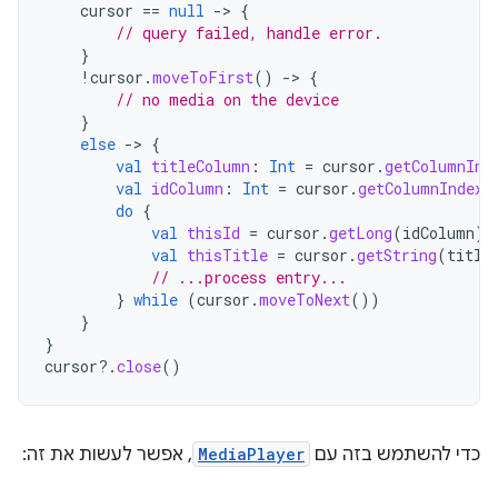
cursor
==
null
-
>
{
// query failed, handle error.
}
!
cursor
.
moveToFirst
()
-
>
{
// no media on the device
}
else
-
>
{
val
titleColumn
:
Int
=
cursor
.
getColumnInd
val
idColumn
:
Int
=
cursor
.
getColumnIndex
(
do
{
val
thisId
=
cursor
.
getLong
(
idColumn
)
val
thisTitle
=
cursor
.
getString
(
title
// ...process entry...
}
while
(
cursor
.
moveToNext
())
}
}
cursor
?.
close
()
כדי להשתמש בזה עם
MediaPlayer
, אפשר לעשות את זה: