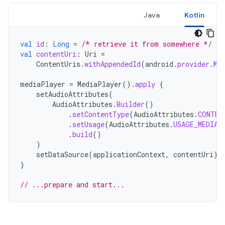
Java
Kotlin
val
id
:
Long
=
/* retrieve it from somewhere */
val
contentUri
:
Uri
=
ContentUris
.
withAppendedId
(
android
.
provider
.
Me
mediaPlayer
=
MediaPlayer
().
apply
{
setAudioAttributes
(
AudioAttributes
.
Builder
()
.
setContentType
(
AudioAttributes
.
CONTEN
.
setUsage
(
AudioAttributes
.
USAGE_MEDIA
)
.
build
()
)
setDataSource
(
applicationContext
,
contentUri
)
}
// ...prepare and start...