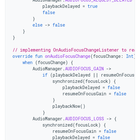
playbackDelayed
=
true
false
}
else
-
>
false
}
}
// implementing OnAudioFocusChangeListener to reac
override
fun
onAudioFocusChange
(
focusChange
:
Int
)
when
(
focusChange
)
{
AudioManager
.
AUDIOFOCUS_GAIN
-
if
(
playbackDelayed
||
resumeOnFocusGa
synchronized
(
focusLock
)
{
playbackDelayed
=
false
resumeOnFocusGain
=
false
}
playbackNow
()
}
AudioManager
.
AUDIOFOCUS_LOSS
-
>
{
synchronized
(
focusLock
)
{
resumeOnFocusGain
=
false
playbackDelayed
=
false