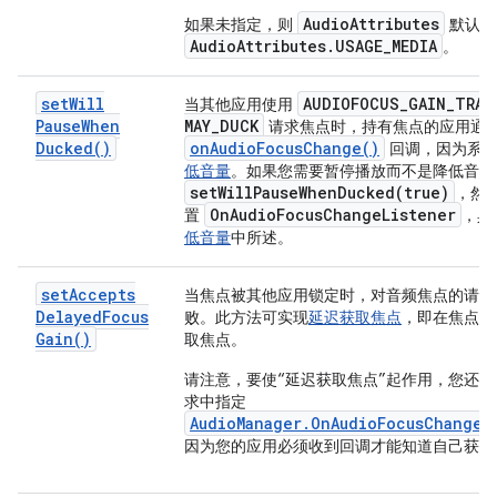
AudioAttributes
如果未指定，则
默认为
AudioAttributes.USAGE_MEDIA
。
set
Will
AUDIOFOCUS
_
GAIN
_
TRAN
当其他应用使用
Pause
When
MAY
_
DUCK
请求焦点时，持有焦点的应用通
Ducked(
)
on
Audio
Focus
Change(
)
回调，因为系
低音量
。如果您需要暂停播放而不是降低音量
setWillPauseWhenDucked(
true)
，然
On
Audio
Focus
Change
Listener
置
，具
低音量
中所述。
set
Accepts
当焦点被其他应用锁定时，对音频焦点的请求
Delayed
Focus
败。此方法可实现
延迟获取焦点
，即在焦点可
Gain(
)
取焦点。
请注意，要使“延迟获取焦点”起作用，您还
求中指定
AudioManager.OnAudioFocusChangeL
因为您的应用必须收到回调才能知道自己获取