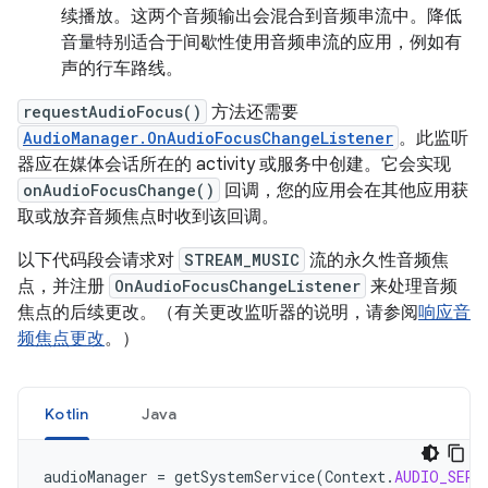
续播放。
这两个音频输出会混合到音频串流中。降低
音量特别适合于间歇性使用音频串流的应用，例如有
声的行车路线。
requestAudioFocus()
方法还需要
AudioManager.OnAudioFocusChangeListener
。此监听
器应在媒体会话所在的 activity 或服务中创建。它会实现
onAudioFocusChange()
回调，您的应用会在其他应用获
取或放弃音频焦点时收到该回调。
以下代码段会请求对
STREAM_MUSIC
流的永久性音频焦
点，并注册
OnAudioFocusChangeListener
来处理音频
焦点的后续更改。（有关更改监听器的说明，请参阅
响应音
频焦点更改
。）
Kotlin
Java
audioManager
=
getSystemService
(
Context
.
AUDIO_SERV