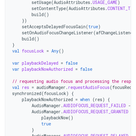
setUsage
(
AudioAttributes
.
USAGE_GAME
)
setContentType
(
AudioAttributes
.
CONTENT_TYP
build
()
})
setAcceptsDelayedFocusGain
(
true
)
setOnAudioFocusChangeListener
(
afChangeListener
build
()
}
val
focusLock
=
Any
()
var
playbackDelayed
=
false
var
playbackNowAuthorized
=
false
// requesting audio focus and processing the respon
val
res
=
audioManager
.
requestAudioFocus
(
focusRequ
synchronized
(
focusLock
)
{
playbackNowAuthorized
=
when
(
res
)
{
AudioManager
.
AUDIOFOCUS_REQUEST_FAILED
-
>
AudioManager
.
AUDIOFOCUS_REQUEST_GRANTED
-
>
playbackNow
()
true
}
AudioManager
.
AUDIOFOCUS_REQUEST_DELAYED
-
>