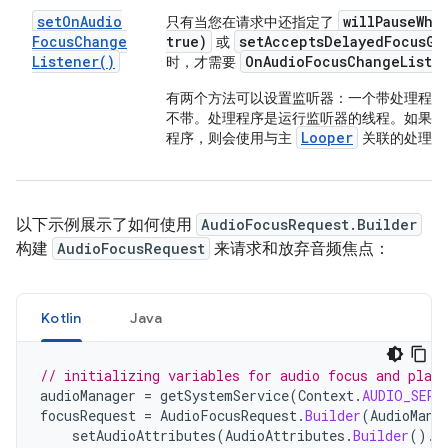
set
On
Audio
willPauseWhe
只有当您在请求中还指定了
Focus
Change
true)
setAcceptsDelayedFocusGa
或
Listener(
)
On
Audio
Focus
Change
Liste
时，才需要
有两个方法可以设置监听器：一个带处理程序
不带。处理程序是运行监听器的线程。如果您
Looper
程序，则会使用与主
关联的处理程
以下示例展示了如何使用
AudioFocusRequest.Builder
构建
AudioFocusRequest
来请求和放弃音频焦点：
Kotlin
Java
// initializing variables for audio focus and play
audioManager
=
getSystemService
(
Context
.
AUDIO_SERV
focusRequest
=
AudioFocusRequest
.
Builder
(
AudioMana
setAudioAttributes
(
AudioAttributes
.
Builder
().
r