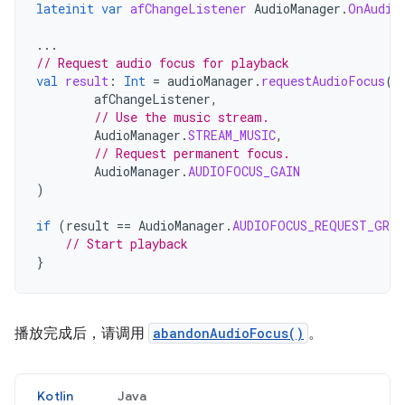
lateinit
var
afChangeListener
AudioManager
.
OnAudio
...
// Request audio focus for playback
val
result
:
Int
=
audioManager
.
requestAudioFocus
(
afChangeListener
,
// Use the music stream.
AudioManager
.
STREAM_MUSIC
,
// Request permanent focus.
AudioManager
.
AUDIOFOCUS_GAIN
)
if
(
result
==
AudioManager
.
AUDIOFOCUS_REQUEST_GRAN
// Start playback
}
播放完成后，请调用
abandonAudioFocus()
。
Kotlin
Java