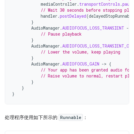
mediaController
.
transportControls
.
paus
// Wait 30 seconds before stopping play
handler
.
postDelayed
(
delayedStopRunnabl
}
AudioManager
.
AUDIOFOCUS_LOSS_TRANSIENT
-
>
// Pause playback
}
AudioManager
.
AUDIOFOCUS_LOSS_TRANSIENT_CAN
// Lower the volume, keep playing
}
AudioManager
.
AUDIOFOCUS_GAIN
-
>
{
// Your app has been granted audio foc
// Raise volume to normal, restart pla
}
}
}
处理程序使用如下所示的
Runnable
：