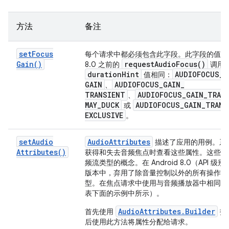
方法
备注
set
Focus
每个请求中都必须包含此字段。此字段的值与 An
Gain(
)
request
Audio
Focus(
)
8.0 之前的
调用
duration
Hint
AUDIOFOCUS
_
值相同：
GAIN
AUDIOFOCUS
_
GAIN
_
、
TRANSIENT
AUDIOFOCUS
_
GAIN
_
TRAN
、
MAY
_
DUCK
AUDIOFOCUS
_
GAIN
_
TRANS
或
EXCLUSIVE
。
set
Audio
Audio
Attributes
描述了应用的用例。系
Attributes(
)
获得和失去音频焦点时查看这些属性。这些属
频流类型的概念。在 Android 8.0（API 级别
版本中，弃用了除音量控制以外的所有操作的
型。在焦点请求中使用与音频播放器中相同的
表下面的示例中所示）。
AudioAttributes.Builder
首先使用
指
后使用此方法将属性分配给请求。