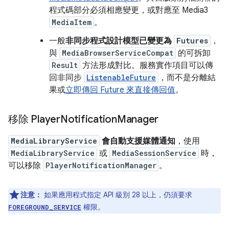
程式碼部分必須相應變更，或對應至 Media3
MediaItem
。
一般
非同步程式設計模型已變更為
Futures
，
與
MediaBrowserServiceCompat
的可拆卸
Result
方法形成對比。服務實作項目可以傳
回非同步
ListenableFuture
，而不是分離結
果或
立即傳回 Future 來直接傳回值
。
移除 Player
Notification
Manager
MediaLibraryService
會自動支援媒體通知
，使用
MediaLibraryService
或
MediaSessionService
時，
可以移除
PlayerNotificationManager
。
注意：
如果應用程式指定 API 級別 28 以上，仍須要求
權限。
FOREGROUND_SERVICE