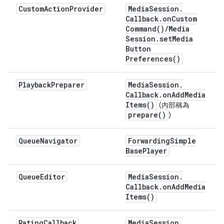
Custom
Action
Provider
Media
Session
.
Callback
.
on
Custom
Command(
)
/
Media
Session
.
set
Media
Button
Preferences(
)
Playback
Preparer
Media
Session
.
Callback
.
on
Add
Media
Items(
)
(內部稱為
prepare(
)
)
Queue
Navigator
Forwarding
Simple
Base
Player
Queue
Editor
Media
Session
.
Callback
.
on
Add
Media
Items(
)
Rating
Callback
Media
Session
.