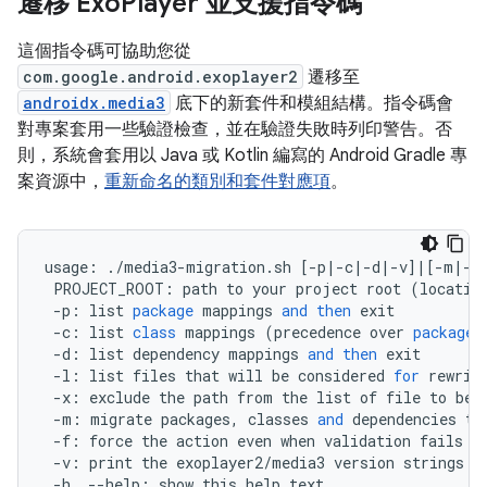
遷移 Exo
Player 並支援指令碼
這個指令碼可協助您從
com.google.android.exoplayer2
遷移至
androidx.media3
底下的新套件和模組結構。指令碼會
對專案套用一些驗證檢查，並在驗證失敗時列印警告。否
則，系統會套用以 Java 或 Kotlin 編寫的 Android Gradle 專
案資源中，
重新命名的類別和套件對應項
。
usage
:
.
/
media3
-
migration
.
sh
[
-
p
|-
c
|-
d
|-
v
]
|
[
-
m
|-
l
PROJECT_ROOT
:
path
to
your
project
root
(
locatio
-
p
:
list
package
mappings
and
then
exit
-
c
:
list
class
mappings
(
precedence
over
package
-
d
:
list
dependency
mappings
and
then
exit
-
l
:
list
files
that
will
be
considered
for
rewrit
-
x
:
exclude
the
path
from
the
list
of
file
to
be
-
m
:
migrate
packages
,
classes
and
dependencies
to
-
f
:
force
the
action
even
when
validation
fails
-
v
:
print
the
exoplayer2
/
media3
version
strings
o
-
h
,
--
help
:
show
this
help
text