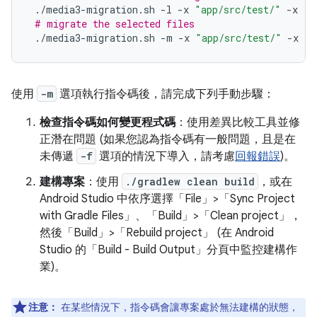
./media3-migration.sh
-l
-x
"app/src/test/"
-x
"s
# migrate the selected files
./media3-migration.sh
-m
-x
"app/src/test/"
-x
"s
使用
-m
選項執行指令碼後，請完成下列手動步驟：
檢查指令碼如何變更程式碼
：使用差異比較工具並修
正潛在問題 (如果您認為指令碼有一般問題，且是在
未傳遞
-f
選項的情況下導入，請考慮
回報錯誤
)。
建構專案
：使用
./gradlew clean build
，或在
Android Studio 中依序選擇「File」>「Sync Project
with Gradle Files」
、「Build」>「Clean project」
，
然後「Build」>「Rebuild project」
(在 Android
Studio 的「Build - Build Output」
分頁中監控建構作
業)。
注意：
在某些情況下，指令碼會讓專案處於無法建構的狀態，