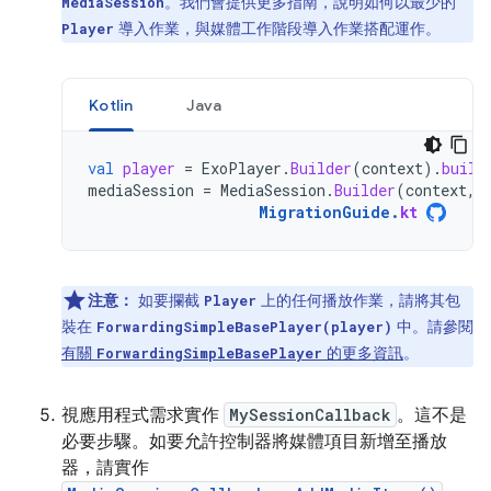
。我們會提供更多指南，說明如何以最少的
MediaSession
導入作業，與媒體工作階段導入作業搭配運作。
Player
Kotlin
Java
val
player
=
ExoPlayer
.
Builder
(
context
).
build
mediaSession
=
MediaSession
.
Builder
(
context
,
MigrationGuide
.
kt
注意：
如要攔截
上的任何播放作業，請將其包
Player
裝在
中。請參閱
ForwardingSimpleBasePlayer(player)
有關
的更多資訊
。
ForwardingSimpleBasePlayer
視應用程式需求實作
MySessionCallback
。這不是
必要步驟。如要允許控制器將媒體項目新增至播放
器，請實作