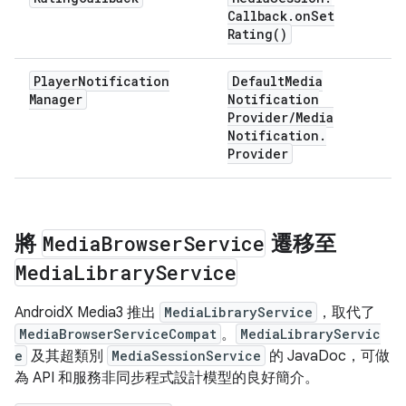
Callback
.
on
Set
Rating(
)
Player
Notification
Default
Media
Manager
Notification
Provider
/
Media
Notification
.
Provider
將
Media
Browser
Service
遷移至
Media
Library
Service
AndroidX Media3 推出
MediaLibraryService
，取代了
MediaBrowserServiceCompat
。
MediaLibraryServic
e
及其超類別
MediaSessionService
的 JavaDoc，可做
為 API 和服務非同步程式設計模型的良好簡介。