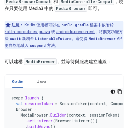
MediaBrowserCompat
和
MediaControllerCompat
，現
在只要使用 Media3 中的
MediaBrowser
即可。
注意：
Kotlin 使用者可以在
檔案中依附於
build.gradle
kotlin-coroutines-guava
或
androidx.concurrent
，將擴充功能方
法
新增至
。這使得
API
await
ListenableFuture
MediaBrowser
更自然地融入
方法。
suspend
可以建構
MediaBrowser
，並等待與服務建立連線：
Kotlin
Java
scope
.
launch
{
val
sessionToken
=
SessionToken
(
context
,
Compone
browser
=
MediaBrowser
.
Builder
(
context
,
sessionToken
)
.
setListener
(
BrowserListener
())
.
buildAsync
()