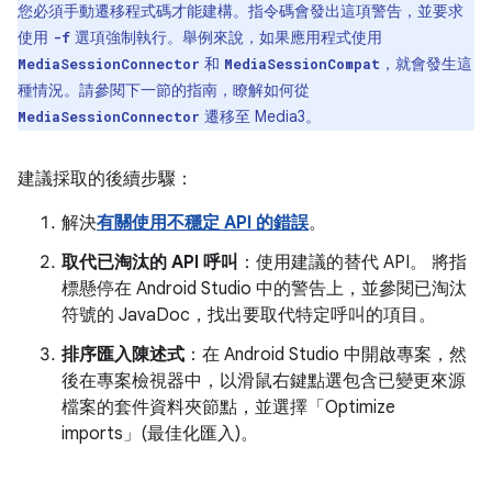
您必須手動遷移程式碼才能建構。指令碼會發出這項警告，並要求
使用
選項強制執行。舉例來說，如果應用程式使用
-f
和
，就會發生這
MediaSessionConnector
MediaSessionCompat
種情況。請參閱下一節的指南，瞭解如何從
遷移至 Media3。
MediaSessionConnector
建議採取的後續步驟：
解決
有關使用不穩定 API 的錯誤
。
取代已淘汰的 API 呼叫
：使用建議的替代 API。 將指
標懸停在 Android Studio 中的警告上，並參閱已淘汰
符號的 JavaDoc，找出要取代特定呼叫的項目。
排序匯入陳述式
：在 Android Studio 中開啟專案，然
後在專案檢視器中，以滑鼠右鍵點選包含已變更來源
檔案的套件資料夾節點，並選擇「Optimize
imports」(最佳化匯入)
。