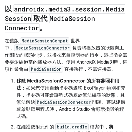
以
androidx
.
media3
.
session
.
Media
Session
取代
Media
Session
Connector
。
在舊版
MediaSessionCompat
世界
中，
MediaSessionConnector
負責將播放器的狀態與工
作階段的狀態同步，並接收來自控制器的指令，這些指令需
要委派給適當的播放器方法。使用 AndroidX Media3 時，這
項作業會由
MediaSession
直接執行，不需連接器。
移除 MediaSessionConnector 的所有參照和用
法：
如果您使用自動指令碼遷移 ExoPlayer 類別和套
件，指令碼可能會讓程式碼處於無法編譯的狀態，且
無法解決
MediaSessionConnector
問題。嘗試建構
或啟動應用程式時，Android Studio 會顯示損毀的程
式碼。
在維護依附元件的
build.gradle
檔案中，
將