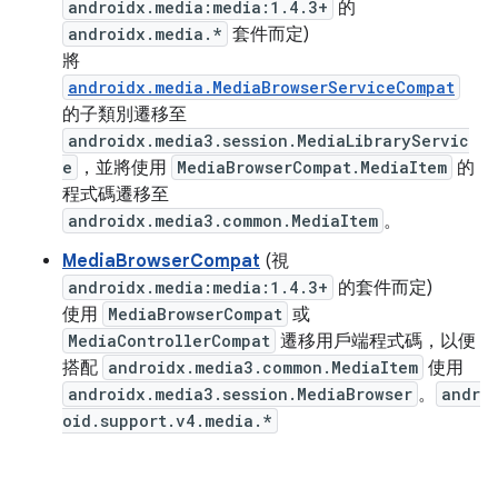
androidx.media:media:1.4.3+
的
androidx.media.*
套件而定)
將
androidx.media.MediaBrowserServiceCompat
的子類別遷移至
androidx.media3.session.MediaLibraryServic
e
，並將使用
MediaBrowserCompat.MediaItem
的
程式碼遷移至
androidx.media3.common.MediaItem
。
MediaBrowserCompat
(視
androidx.media:media:1.4.3+
的套件而定)
使用
MediaBrowserCompat
或
MediaControllerCompat
遷移用戶端程式碼，以便
搭配
androidx.media3.common.MediaItem
使用
androidx.media3.session.MediaBrowser
。
andr
oid.support.v4.media.*