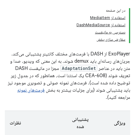
در این صفحه
استفاده از MediaItem
استفاده از DashMediaSource
دسترسی به مانیفست
سفارشی‌سازی پخش
ExoPlayer از DASH با فرمت‌های مختلف کانتینر پشتیبانی می‌کند.
جریان‌های رسانه‌ای باید demux شوند، به این معنی که ویدیو، صدا و
متن باید در عناصر
AdaptationSet
مجزا در مانیفست DASH
تعریف شوند (CEA-608 یک استثنا است، همانطور که در جدول زیر
توضیح داده شده است). فرمت‌های نمونه صوتی و تصویری موجود نیز
باید پشتیبانی شوند (برای جزئیات بیشتر به بخش
فرمت‌های نمونه
مراجعه کنید).
پشتیبانی
ویژگی
نظرات
شده