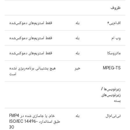
ظروف
اف‌ام‌پی۴
بله
فقط استریم‌های دموکس‌شده
وب ام
بله
فقط استریم‌های دموکس‌شده
ماتروسکا
بله
فقط استریم‌های دموکس‌شده
MPEG-TS
خیر
هیچ پشتیبانی برنامه‌ریزی نشده
است
زیرنویس‌ها /
زیرنویس‌های
بسته
تی‌تی‌ام‌ال
بله
خام، یا جاسازی شده در FMP4
طبق استاندارد ISO/IEC 14496-
30