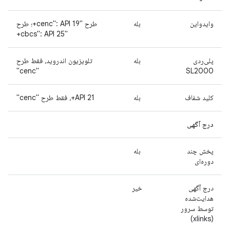
وایدواین
بله
طرح "cenc": API 19+؛ طرح
"cbcs": API 25+
پلی‌ردی
بله
تلویزیون اندروید، فقط طرح
"cenc"
SL2000
کلید شفاف
بله
API 21+، فقط طرح "cenc"
درج آگهی
پخش چند
بله
دوره‌ای
درج آگهی
خیر
هدایت‌شده
توسط سرور
(xlinks)