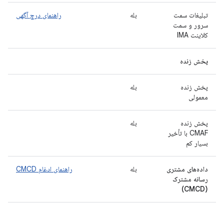
تبلیغات سمت
بله
راهنمای درج آگهی
سرور و سمت
کلاینت IMA
پخش زنده
پخش زنده
بله
معمولی
پخش زنده
بله
CMAF با تأخیر
بسیار کم
داده‌های مشتری
بله
راهنمای ادغام CMCD
رسانه مشترک
(CMCD)