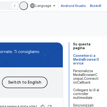
/
Android Studio
Accedi
Su questa
pagina
ornate. Ti consigliamo
Connettersi a
MediaBrowserS
ervice
Personalizza
MediaBrowserC
ompat.Connecti
onCallback
Collegare la UI al
controller
multimediale
Sincronizzati
sta pagina è stata utile?