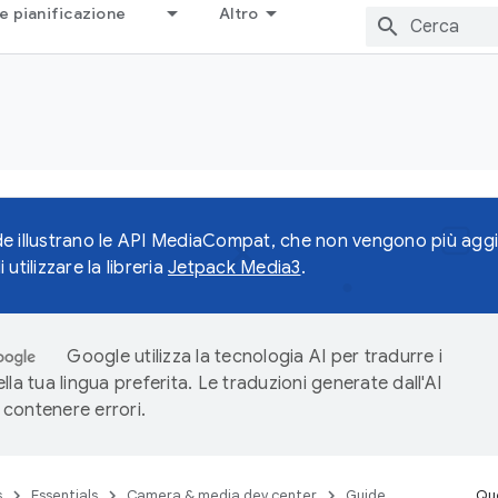
e pianificazione
Altro
e illustrano le API MediaCompat, che non vengono più aggi
utilizzare la libreria
Jetpack Media3
.
Google utilizza la tecnologia AI per tradurre i
lla tua lingua preferita. Le traduzioni generate dall'AI
contenere errori.
s
Essentials
Camera & media dev center
Guide
Que