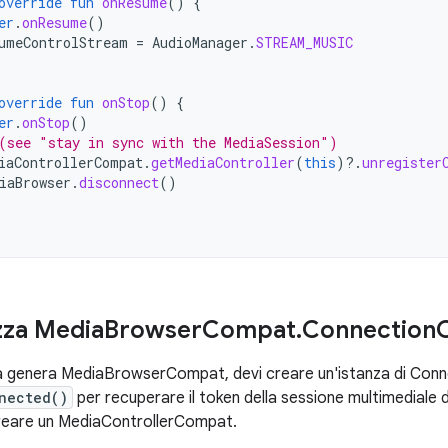
override
fun
onResume
()
{
er
.
onResume
()
umeControlStream
=
AudioManager
.
STREAM_MUSIC
override
fun
onStop
()
{
er
.
onStop
()
(see "stay in sync with the MediaSession")
iaControllerCompat
.
getMediaController
(
this
)
?.
unregister
iaBrowser
.
disconnect
()
zza Media
Browser
Compat
.
Connection
tà genera MediaBrowserCompat, devi creare un'istanza di Conne
nected()
per recuperare il token della sessione multimedial
 creare un MediaControllerCompat.