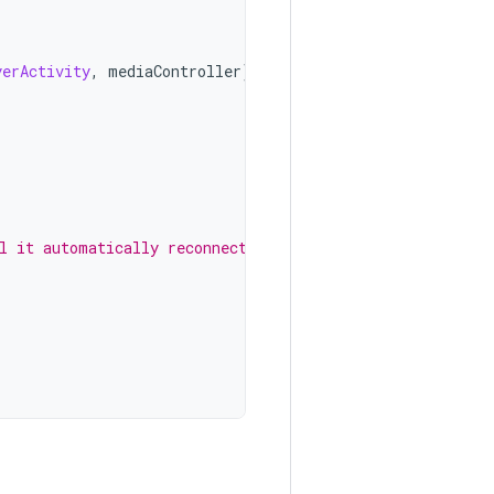
yerActivity
,
mediaController
)
l it automatically reconnects