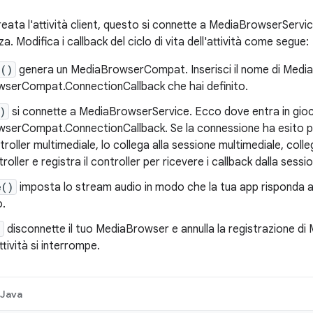
ata l'attività client, questo si connette a MediaBrowserService
. Modifica i callback del ciclo di vita dell'attività come segue:
e()
genera un MediaBrowserCompat. Inserisci il nome di Medi
serCompat.ConnectionCallback che hai definito.
)
si connette a MediaBrowserService. Ecco dove entra in gioc
serCompat.ConnectionCallback. Se la connessione ha esito pos
troller multimediale, lo collega alla sessione multimediale, colleg
oller e registra il controller per ricevere i callback dalla sessi
e()
imposta lo stream audio in modo che la tua app risponda al
o.
)
disconnette il tuo MediaBrowser e annulla la registrazione di
ttività si interrompe.
Java