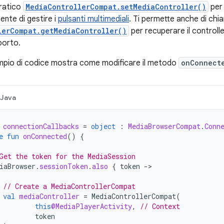
pratico
MediaControllerCompat.setMediaController()
per 
ente di gestire i
pulsanti multimediali
. Ti permette anche di chi
lerCompat.getMediaController()
per recuperare il controll
sporto.
mpio di codice mostra come modificare il metodo
onConnect
Java
connectionCallbacks
=
object
:
MediaBrowserCompat
.
Conn
e
fun
onConnected
()
{
Get the token for the MediaSession
iaBrowser
.
sessionToken
.
also
{
token
-
>

// Create a MediaControllerCompat
val
mediaController
=
MediaControllerCompat
(
this
@MediaPlayerActivity
,
// Context
token