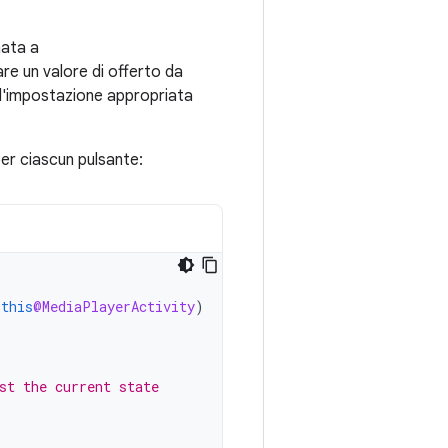
mata a
re un valore di offerto da
li l'impostazione appropriata
per ciascun pulsante:
(
this
@MediaPlayerActivity
)
st the current state