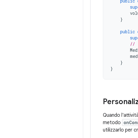
public
sup
vol
}
public
sup
// 
Med
med
}
}
Personali
Quando l'attivi
metodo
onCon
utilizzarlo per