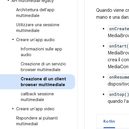
API multimediali legacy
Architettura dell'app
Quando viene cre
multimediale
mano e una danza
Utilizzare una sessione
onCreat
multimediale
MediaBrow
Creare un'app audio
onStart(
Informazioni sulle app
MediaBrow
audio
crea il con
Creazione di un servizio
MediaContr
browser multimediale
onResum
Creazione di un client
dispositiv
browser multimediale
callback sessione
onStop(
multimediale
quando l'a
Creare un'app video
Rispondere ai pulsanti
Kotlin
multimediali