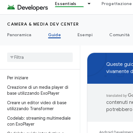
Essentials
Progettazione 
CAMERA & MEDIA DEV CENTER
Panoramica
Guide
Esempi
Comunità
Queste guid
vivamente di 
Per iniziare
Creazione di un media player di
base utilizzando Exo
Player
contenuti ne
Creare un editor video di base
utilizzando Transformer
potrebbero 
Codelab: streaming multimediale
con Exo
Player
Android Developer