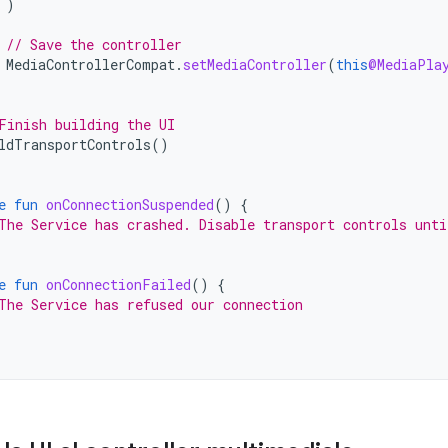
)
// Save the controller
MediaControllerCompat
.
setMediaController
(
this
@MediaPla
Finish building the UI
ldTransportControls
()
e
fun
onConnectionSuspended
()
{
The Service has crashed. Disable transport controls unti
e
fun
onConnectionFailed
()
{
The Service has refused our connection