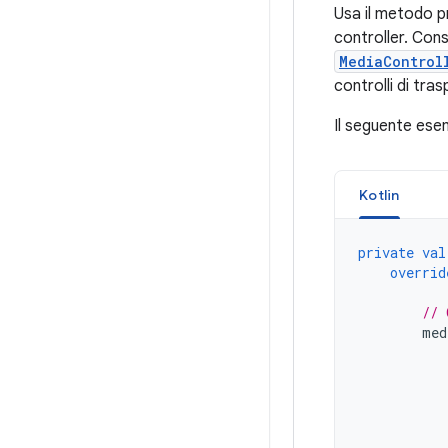
Usa il metodo 
controller. Cons
MediaControl
controlli di tra
Il seguente ese
Kotlin
private
val
overrid
// 
med