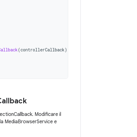
Callback
(
controllerCallback
)
Callback
ctionCallback. Modificare il
e da MediaBrowserService e