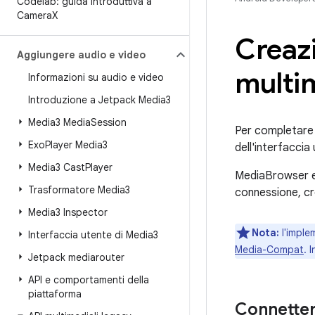
Codelab: guida introduttiva a
Camera
X
Creazi
Aggiungere audio e video
multi
Informazioni su audio e video
Introduzione a Jetpack Media3
Media3 Media
Session
Per completare 
Exo
Player Media3
dell'interfacci
Media3 Cast
Player
MediaBrowser es
Trasformatore Media3
connessione, cre
Media3 Inspector
Nota:
l'impl
Interfaccia utente di Media3
Media-Compat
. 
Jetpack mediarouter
API e comportamenti della
piattaforma
Connetter