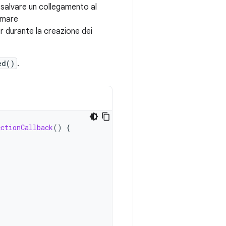
salvare un collegamento al
amare
er durante la creazione dei
ed()
.
ectionCallback
()
{