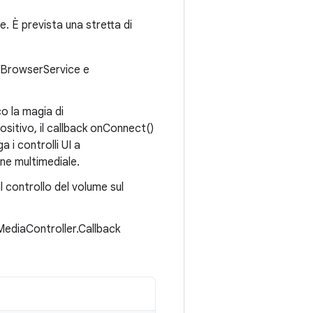
. È prevista una stretta di
aBrowserService e
o la magia di
itivo, il callback onConnect()
a i controlli UI a
one multimediale.
 controllo del volume sul
 MediaController.Callback