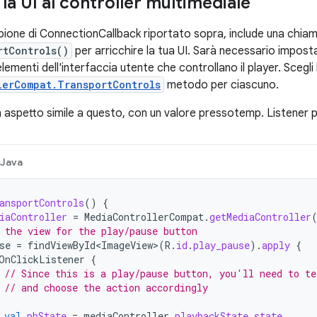
la UI al controller multimediale
ione di ConnectionCallback riportato sopra, include una chia
rtControls()
per arricchire la tua UI. Sarà necessario imposta
i elementi dell'interfaccia utente che controllano il player. Sceg
lerCompat.TransportControls
metodo per ciascuno.
n aspetto simile a questo, con un valore pressotemp. Listener 
Java
ansportControls
()
{
iaController
=
MediaControllerCompat
.
getMediaController
 the view for the play/pause button
se
=
findViewById<ImageView>
(
R
.
id
.
play_pause
).
apply
{
OnClickListener
{
// Since this is a play/pause button, you'll need to te
// and choose the action accordingly
val
pbState
=
mediaController
.
playbackState
.
state