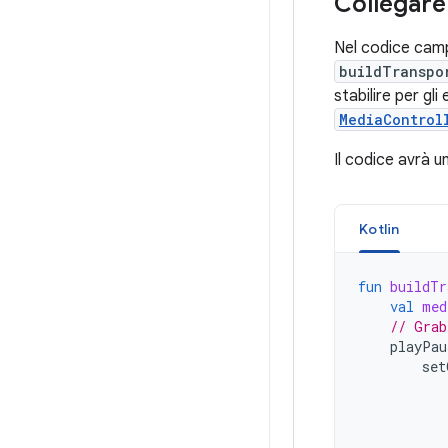
Collegare 
Nel codice camp
buildTranspo
stabilire per gl
MediaControl
Il codice avrà u
Kotlin
fun
buildTr
val
med
// Grab
playPau
set