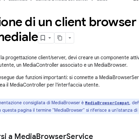
one di un client browser
mediale
la progettazione client/server, devi creare un componente atti
a utente, un MediaController associato e un MediaBrowser.
egue due funzioni importanti: si connette a MediaBrowserSer
a il MediaController per l'interfaccia utente.
ementazione consigliata di MediaBrowser è
, def
MediaBrowserCompat
In questa pagina il termine "MediaBrowser" si riferisce a un'istanza
si a Media
Browser
Service