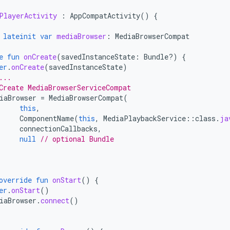
PlayerActivity
:
AppCompatActivity
()
{
lateinit
var
mediaBrowser
:
MediaBrowserCompat
e
fun
onCreate
(
savedInstanceState
:
Bundle?)
{
er
.
onCreate
(
savedInstanceState
)
...
Create MediaBrowserServiceCompat
iaBrowser
=
MediaBrowserCompat
(
this
,
ComponentName
(
this
,
MediaPlaybackService
::
class
.
ja
connectionCallbacks
,
null
// optional Bundle
override
fun
onStart
()
{
er
.
onStart
()
iaBrowser
.
connect
()