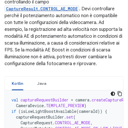
controllando il campo
CaptureResult.CONTROL_AE_MODE
. Devi controllare
perché il potenziamento automatico non è compatibile
con tutte le configurazioni della videocamera. Ad
esempio, la registrazione ad alta velocità non supporta la
modalità AE di potenziamento automatico in condizioni di
scarsa illuminazione, a causa di considerazioni relative ai
FPS. Se la modalità AE Boost in condizioni di scarsa
illuminazione non è attiva, potresti dover cambiare la
configurazione della fotocamera e riprovare.
Kotlin
Java
val
captureRequestBuilder
=
camera
.
createCaptureRe
CameraDevice
.
TEMPLATE_PREVIEW
)
if
(
isLowLightBoostAvailable
(
cameraId
))
{
captureRequestBuilder
.
set
(
CaptureRequest
.
CONTROL_AE_MODE
,