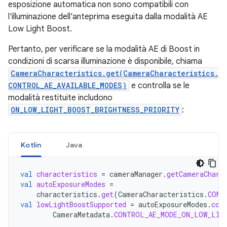
esposizione automatica non sono compatibili con
l'illuminazione dell'anteprima eseguita dalla modalità AE
Low Light Boost.
Pertanto, per verificare se la modalità AE di Boost in
condizioni di scarsa illuminazione è disponibile, chiama
CameraCharacteristics.get(CameraCharacteristics.
CONTROL_AE_AVAILABLE_MODES)
e controlla se le
modalità restituite includono
ON_LOW_LIGHT_BOOST_BRIGHTNESS_PRIORITY
:
Kotlin
Java
val
characteristics
=
cameraManager
.
getCameraChara
val
autoExposureModes
=
characteristics
.
get
(
CameraCharacteristics
.
CONT
val
lowLightBoostSupported
=
autoExposureModes
.
con
CameraMetadata
.
CONTROL_AE_MODE_ON_LOW_LIG