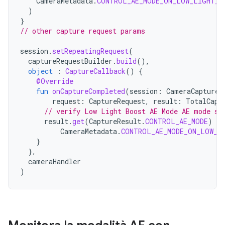
CameraMetadata
.
CONTROL_AE_MODE_ON_LOW_LIGHT_B
)
}
// other capture request params
session
.
setRepeatingRequest
(
captureRequestBuilder
.
build
(),
object
:
CaptureCallback
()
{
@Override
fun
onCaptureCompleted
(
session
:
CameraCaptureS
request
:
CaptureRequest
,
result
:
TotalCapt
// verify Low Light Boost AE Mode AE mode se
result
.
get
(
CaptureResult
.
CONTROL_AE_MODE
)
==
CameraMetadata
.
CONTROL_AE_MODE_ON_LOW_L
}
},
cameraHandler
)