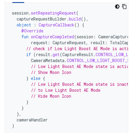
session
.
setRepeatingRequest
(
captureRequestBuilder
.
build
(),
object
:
CaptureCallback
()
{
@Override
fun
onCaptureCompleted
(
session
:
CameraCaptureS
request
:
CaptureRequest
,
result
:
TotalCapt
// check if Low Light Boost AE Mode is activ
if
(
result
.
get
(
CaptureResult
.
CONTROL_LOW_LI
CameraMetadata
.
CONTROL_LOW_LIGHT_BOOST_ST
// Low Light Boost AE Mode state is active
// Show Moon Icon
}
else
{
// Low Light Boost AE Mode state is inacti
// to Low Light Boost AE Mode
// Hide Moon Icon
}
}
},
cameraHandler
)