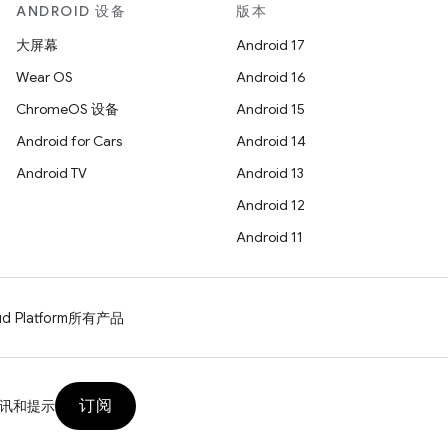
ANDROID 设备
版本
大屏幕
Android 17
Wear OS
Android 16
ChromeOS 设备
Android 15
Android for Cars
Android 14
Android TV
Android 13
Android 12
Android 11
d Platform
所有产品
订阅
讯和提示