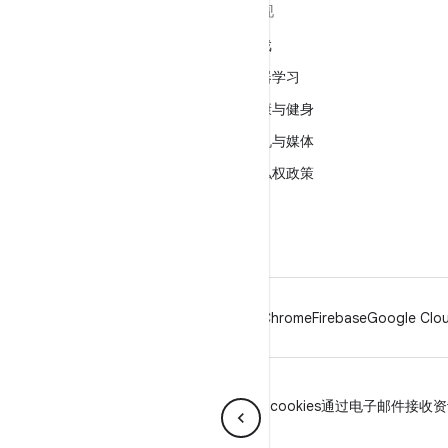
关于 ANDROID
发现
Android
游戏
适用于企业的 Android
机器学习
安全
健康与健身
源代码
相机与媒体
新闻
隐私权政策
博客
5G
播客
Android
Chrome
Firebase
Google Clou
隐私权政策
许可
品牌指南
Manage cookies
通过电子邮件接收资