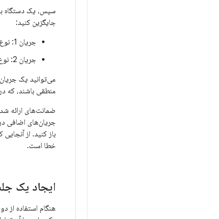
جایگزین کنید:
جریان 1: نوع YUV،
جریان 2: نوع YUV،
منطقی باشند، که در
ضمانت‌های ارائه شد
جریان‌های اضافی در
باز کنید. از آنجایی
خطا است.
ایجاد یک جلس
هنگام استفاده از د