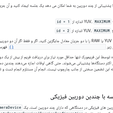
MAXIMUM
اندازه از
id = 1
MAXIMUM
اندازه از
id = 2
می‌توانید یک جریان YUV یا RAW را با دو جریان معادل جایگزین کنید، اگر و فقط اگر 
 زیر
CameraCharacteristics.getPhysicalCameraIds()
فهرس
ه توسط این فریمورک تنها حداقل مورد نیاز برای دریافت فریم از بیش از یک د
 اکثر دستگاه‌ها پشتیبانی می‌شوند، حتی گاهی اوقات اجازه می‌دهند چندین دس
 که این تضمین سختی از جانب چارچوب نیست، انجام آن مستلزم انجام تست و تنظ
ه با چندین دوربین فیزیکی
وربین های فیزیکی در دستگاهی که دارای چند دوربین است، یک
meraDevice