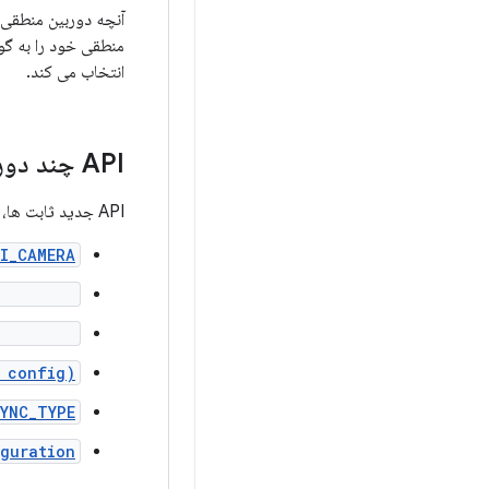
منطقی خود را به گو
انتخاب می کند.
API چند دوربینی
API جدید ثابت ها، کلاس ها و متدهای جدید زیر را اضافه می کند:
I_CAMERA
meraIds()
estKeys()
 config)
SYNC_TYPE
guration