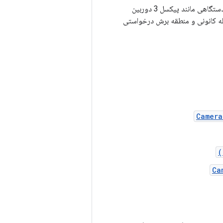
آنچه دوربین منطقی ارائه می دهد کاملاً به اجرای OEM دوربین HAL بستگی دارد. به عنوان مثال، دستگاهی مانند پیکسل 3 دوربین
صله کانونی و منطقه برش درخواستی
Camera
Ca