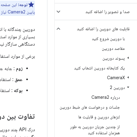
توجه:
این صفحه 
صدا و تصویر را اضافه کنید
پایین Camera2 نیاز داشته باشد. هر دو CameraX و Camera2 از اندروید 5.0 (سطح API 21) و بالاتر پشتیبانی می کنند.
قابلیت های دوربین را اضافه کنید
بسیاری از موارد است
با دوربین شروع کنید
دستگاهی سازگار نیس
مقاصد دوربین
برخی از موارد استفاد
پسوند دوربین
یک کتابخانه دوربین انتخاب کنید
زوم
: جابه جا
Camera
X
عمق
: استفاد
دوربین 2
بوکه
: استفاد
درباره Camera2
جلسات و درخواست های ضبط دوربین
تفاوت بین دو
لنزهای دوربین و قابلیت ها
از چندین جریان دوربین به طور
درک API چند
همزمان استفاده کنید