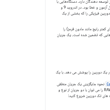
دوربینی نیز انتظارات خاصی از توسعه دهندگان دارد. دستگاه‌هایی با
دوربین دوگانه قبل از اندروید 9 وجود داشتند، اما باز کردن بیش از یک دوربین به طور همزمان شامل آزمون و خطا بود. در اندروید 9 و
 دوربین فیزیکی را که بخشی از یک
(به جز سنسورهای کمتر رایج مانند مادون قرمز) را
ان‌هایی که تضمین شده است، یک جریان
در یک دوربین را پوشش می دهد. با یک
C
نحوه جایگزینی یک جریان منطقی
YUV_420_888 یا خام را با دو جریان فیزیکی توضیح می دهد. یعنی هر جریان از نوع YUV یا RAW را می توان با دو جریان از نوع و
اه های تک دوربین شروع کنید: