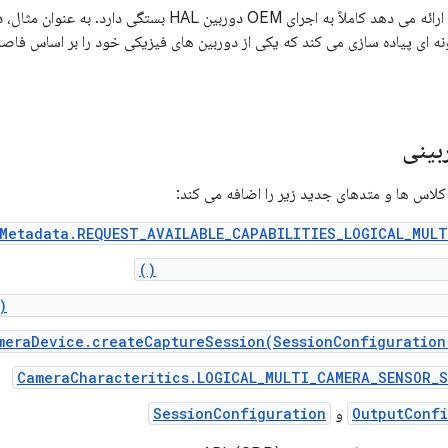
نه ای پیاده سازی می کند که یکی از دوربین های فیزیکی خود را بر اساس فا
Metadata.REQUEST_AVAILABLE_CAPABILITIES_LOGICAL_MULT
CameraCharacteristics.getPhysicalCa
CameraCharacteristics.getAvailablePhysicalCameraRequ
meraDevice.createCaptureSession(SessionConfiguration
CameraCharacteritics.LOGICAL_MULTI_CAMERA_SENSOR_
OutputConfi
و
SessionConfiguration