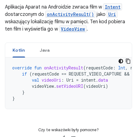
Aplikacja Aparat na Androidzie zwraca film w
Intent
dostarczonym do
onActivityResult()
jako
Uri
wskazujący lokalizację filmu w pamięci. Ten kod pobiera
ten film i wyświetla go w
VideoView
.
Kotlin
Java
override
fun
onActivityResult
(
requestCode
:
Int
,
re
if
(
requestCode
==
REQUEST_VIDEO_CAPTURE
 && 
re
val
videoUri
:
Uri
=
intent
.
data
videoView
.
setVideoURI
(
videoUri
)
}
}
Czy te wskazówki były pomocne?