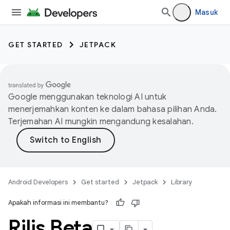
Masuk
GET STARTED
JETPACK
Google menggunakan teknologi AI untuk
menerjemahkan konten ke dalam bahasa pilihan Anda.
Terjemahan AI mungkin mengandung kesalahan.
Android Developers
Get started
Jetpack
Library
Apakah informasi ini membantu?
Rilis Beta