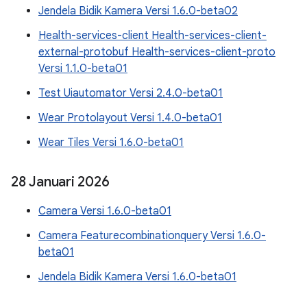
Jendela Bidik Kamera Versi 1.6.0-beta02
Health-services-client Health-services-client-
external-protobuf Health-services-client-proto
Versi 1.1.0-beta01
Test Uiautomator Versi 2.4.0-beta01
Wear Protolayout Versi 1.4.0-beta01
Wear Tiles Versi 1.6.0-beta01
28 Januari 2026
Camera Versi 1.6.0-beta01
Camera Featurecombinationquery Versi 1.6.0-
beta01
Jendela Bidik Kamera Versi 1.6.0-beta01