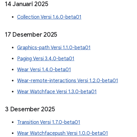
14 Januari 2025
Collection Versi 1.6.0-beta01
17 Desember 2025
Graphics-path Versi 1.1.0-beta01
Paging Versi 3.4.0-beta01
Wear Versi 1.4.0-beta01
Wear-remote-interactions Versi 1.2.0-beta01
Wear Watchface Versi 1.3.0-beta01
3 Desember 2025
Transition Versi 1.7.0-beta01
Wear Watchfacepush Versi 1.0.0-beta01