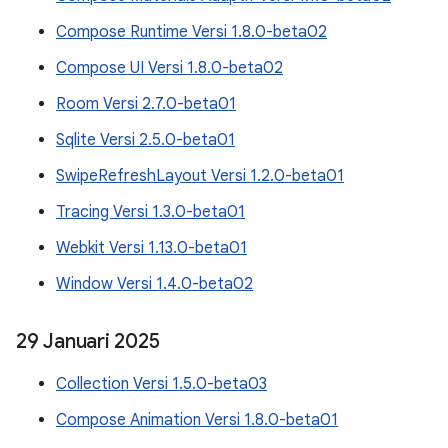
Compose Runtime Versi 1.8.0-beta02
Compose UI Versi 1.8.0-beta02
Room Versi 2.7.0-beta01
Sqlite Versi 2.5.0-beta01
SwipeRefreshLayout Versi 1.2.0-beta01
Tracing Versi 1.3.0-beta01
Webkit Versi 1.13.0-beta01
Window Versi 1.4.0-beta02
29 Januari 2025
Collection Versi 1.5.0-beta03
Compose Animation Versi 1.8.0-beta01