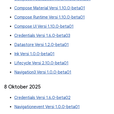
Compose Material Versi 1.10.0-beta01
Compose Runtime Versi 1.10.0-beta01
Compose UI Versi 1.10.0-beta01
Credentials Versi 1.6.0-beta03
Datastore Versi 1.2.0-beta01
Ink Versi 1.0.0-beta01
Lifecycle Versi 2.10.0-beta01
Navigation3 Versi 1.0.0-beta01
8 Oktober 2025
Credentials Versi 1.6.0-beta02
Navigationevent Versi 1.0.0-beta01