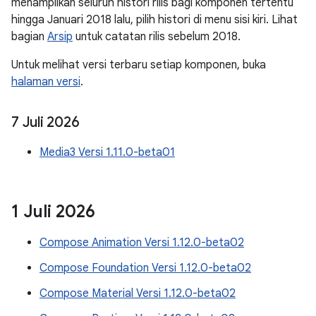
menampilkan seluruh histori rilis bagi komponen tertentu
hingga Januari 2018 lalu, pilih histori di menu sisi kiri. Lihat
bagian
Arsip
untuk catatan rilis sebelum 2018.
Untuk melihat versi terbaru setiap komponen, buka
halaman versi
.
7 Juli 2026
Media3 Versi 1.11.0-beta01
1 Juli 2026
Compose Animation Versi 1.12.0-beta02
Compose Foundation Versi 1.12.0-beta02
Compose Material Versi 1.12.0-beta02