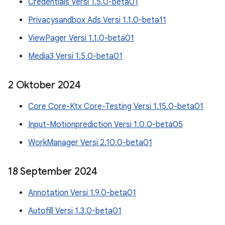
Credentials Versi 1.5.0-beta01
Privacysandbox Ads Versi 1.1.0-beta11
ViewPager Versi 1.1.0-beta01
Media3 Versi 1.5.0-beta01
2 Oktober 2024
Core Core-Ktx Core-Testing Versi 1.15.0-beta01
Input-Motionprediction Versi 1.0.0-beta05
WorkManager Versi 2.10.0-beta01
18 September 2024
Annotation Versi 1.9.0-beta01
Autofill Versi 1.3.0-beta01