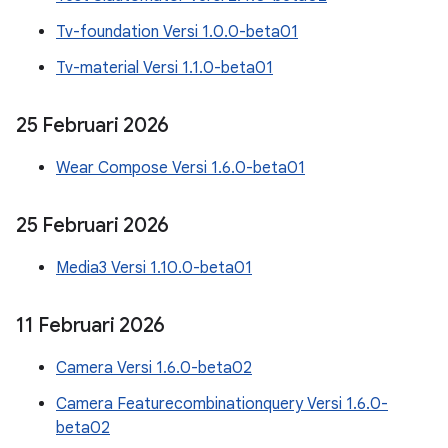
Tv-foundation Versi 1.0.0-beta01
Tv-material Versi 1.1.0-beta01
25 Februari 2026
Wear Compose Versi 1.6.0-beta01
25 Februari 2026
Media3 Versi 1.10.0-beta01
11 Februari 2026
Camera Versi 1.6.0-beta02
Camera Featurecombinationquery Versi 1.6.0-
beta02