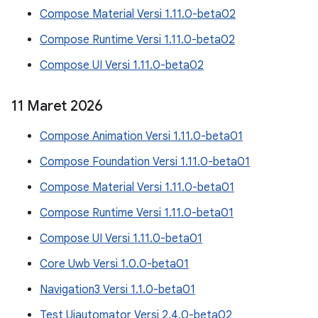
Compose Material Versi 1.11.0-beta02
Compose Runtime Versi 1.11.0-beta02
Compose UI Versi 1.11.0-beta02
11 Maret 2026
Compose Animation Versi 1.11.0-beta01
Compose Foundation Versi 1.11.0-beta01
Compose Material Versi 1.11.0-beta01
Compose Runtime Versi 1.11.0-beta01
Compose UI Versi 1.11.0-beta01
Core Uwb Versi 1.0.0-beta01
Navigation3 Versi 1.1.0-beta01
Test Uiautomator Versi 2.4.0-beta02