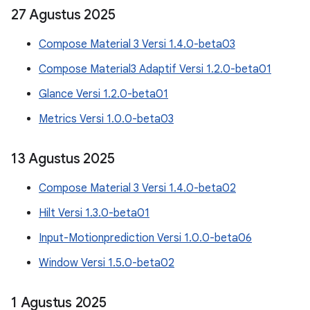
27 Agustus 2025
Compose Material 3 Versi 1.4.0-beta03
Compose Material3 Adaptif Versi 1.2.0-beta01
Glance Versi 1.2.0-beta01
Metrics Versi 1.0.0-beta03
13 Agustus 2025
Compose Material 3 Versi 1.4.0-beta02
Hilt Versi 1.3.0-beta01
Input-Motionprediction Versi 1.0.0-beta06
Window Versi 1.5.0-beta02
1 Agustus 2025