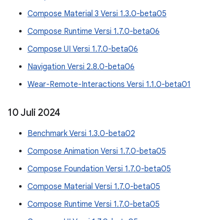
Compose Material 3 Versi 1.3.0-beta05
Compose Runtime Versi 1.7.0-beta06
Compose UI Versi 1.7.0-beta06
Navigation Versi 2.8.0-beta06
Wear-Remote-Interactions Versi 1.1.0-beta01
10 Juli 2024
Benchmark Versi 1.3.0-beta02
Compose Animation Versi 1.7.0-beta05
Compose Foundation Versi 1.7.0-beta05
Compose Material Versi 1.7.0-beta05
Compose Runtime Versi 1.7.0-beta05