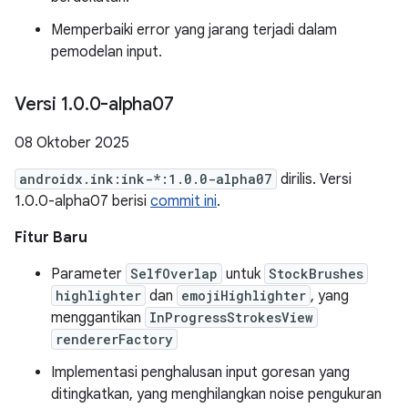
Memperbaiki error yang jarang terjadi dalam
pemodelan input.
Versi 1
.
0
.
0-alpha07
08 Oktober 2025
androidx.ink:ink-*:1.0.0-alpha07
dirilis. Versi
1.0.0-alpha07 berisi
commit ini
.
Fitur Baru
Parameter
SelfOverlap
untuk
StockBrushes
highlighter
dan
emojiHighlighter
, yang
menggantikan
InProgressStrokesView
rendererFactory
Implementasi penghalusan input goresan yang
ditingkatkan, yang menghilangkan noise pengukuran