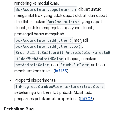
rendering ke modul kuas.
BoxAccumulator.populateFrom
dibuat untuk
mengambil Box yang tidak dapat diubah dan dapat
di-nullable, bukan
BoxAccumulator
yang dapat
diubah, untuk memperjelas apa yang diubah,
pemanggil harus mengubah
boxAccumulator.add(other)
menjadi
boxAccumulator.add(other.box)
.
BrushUtil.toBuilderWithAndroidColor/createB
uilderWithAndroidColor
dihapus, gunakan
setAndroidColor
dari
Brush.Builder
setelah
membuat konstruksi. (
Ia7155
)
Properti eksperimental
InProgressStrokesView.textureBitmapStore
sebelumnya kini bersifat pribadi. Masih ada
pengakses publik untuk properti ini. (
I1d706
)
Perbaikan Bug