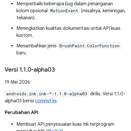
Memperbaiki beberapa bug dalam penanganan
kolom opsional
MotionEvent
(misalnya, kemiringan,
tekanan).
Meningkatkan kualitas dokumentasi untuk API kuas
kustom.
Menambahkan jenis
BrushPaint.ColorFunction
baru.
Versi 1
.
1
.
0-alpha03
19 Mei 2026
androidx.ink:ink-*:1.1.0-alpha03
dirilis. Versi 1.1.0-
alpha03 berisi
commit ini
.
Perubahan API
Membuat API penyesuaian kuas Ink terprogram