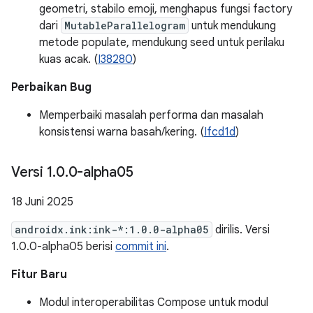
geometri, stabilo emoji, menghapus fungsi factory
dari
MutableParallelogram
untuk mendukung
metode populate, mendukung seed untuk perilaku
kuas acak. (
I38280
)
Perbaikan Bug
Memperbaiki masalah performa dan masalah
konsistensi warna basah/kering. (
Ifcd1d
)
Versi 1
.
0
.
0-alpha05
18 Juni 2025
androidx.ink:ink-*:1.0.0-alpha05
dirilis. Versi
1.0.0-alpha05 berisi
commit ini
.
Fitur Baru
Modul interoperabilitas Compose untuk modul