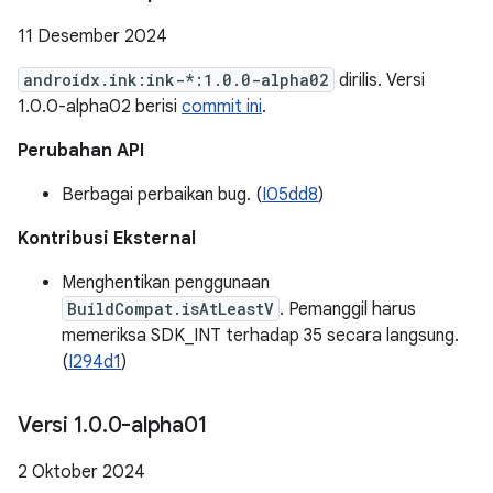
11 Desember 2024
androidx.ink:ink-*:1.0.0-alpha02
dirilis. Versi
1.0.0-alpha02 berisi
commit ini
.
Perubahan API
Berbagai perbaikan bug. (
I05dd8
)
Kontribusi Eksternal
Menghentikan penggunaan
BuildCompat.isAtLeastV
. Pemanggil harus
memeriksa SDK_INT terhadap 35 secara langsung.
(
I294d1
)
Versi 1
.
0
.
0-alpha01
2 Oktober 2024