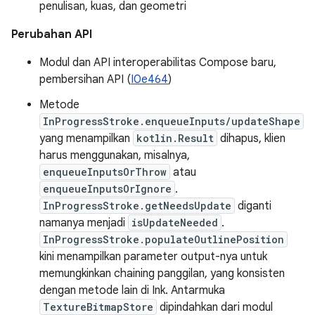
penulisan, kuas, dan geometri
Perubahan API
Modul dan API interoperabilitas Compose baru,
pembersihan API (
I0e464
)
Metode
InProgressStroke.enqueueInputs/updateShape
yang menampilkan
kotlin.Result
dihapus, klien
harus menggunakan, misalnya,
enqueueInputsOrThrow
atau
enqueueInputsOrIgnore
.
InProgressStroke.getNeedsUpdate
diganti
namanya menjadi
isUpdateNeeded
.
InProgressStroke.populateOutlinePosition
kini menampilkan parameter output-nya untuk
memungkinkan chaining panggilan, yang konsisten
dengan metode lain di Ink. Antarmuka
TextureBitmapStore
dipindahkan dari modul