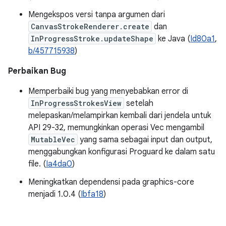
Mengekspos versi tanpa argumen dari
CanvasStrokeRenderer.create
dan
InProgressStroke.updateShape
ke Java (
Id80a1
,
b/457715938
)
Perbaikan Bug
Memperbaiki bug yang menyebabkan error di
InProgressStrokesView
setelah
melepaskan/melampirkan kembali dari jendela untuk
API 29-32, memungkinkan operasi Vec mengambil
MutableVec
yang sama sebagai input dan output,
menggabungkan konfigurasi Proguard ke dalam satu
file. (
Ia4da0
)
Meningkatkan dependensi pada graphics-core
menjadi 1.0.4 (
Ibfa18
)