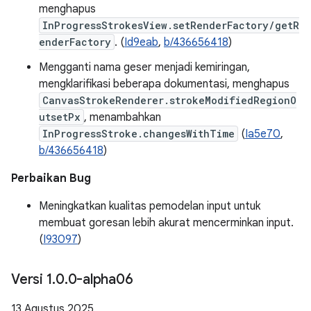
menghapus
InProgressStrokesView.setRenderFactory/getR
enderFactory
. (
Id9eab
,
b/436656418
)
Mengganti nama geser menjadi kemiringan,
mengklarifikasi beberapa dokumentasi, menghapus
CanvasStrokeRenderer.strokeModifiedRegionO
utsetPx
, menambahkan
InProgressStroke.changesWithTime
(
Ia5e70
,
b/436656418
)
Perbaikan Bug
Meningkatkan kualitas pemodelan input untuk
membuat goresan lebih akurat mencerminkan input.
(
I93097
)
Versi 1
.
0
.
0-alpha06
13 Agustus 2025