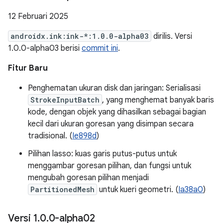
12 Februari 2025
androidx.ink:ink-*:1.0.0-alpha03
dirilis. Versi
1.0.0-alpha03 berisi
commit ini
.
Fitur Baru
Penghematan ukuran disk dan jaringan: Serialisasi
StrokeInputBatch
, yang menghemat banyak baris
kode, dengan objek yang dihasilkan sebagai bagian
kecil dari ukuran goresan yang disimpan secara
tradisional. (
Ie898d
)
Pilihan lasso: kuas garis putus-putus untuk
menggambar goresan pilihan, dan fungsi untuk
mengubah goresan pilihan menjadi
PartitionedMesh
untuk kueri geometri. (
Ia38a0
)
Versi 1
.
0
.
0-alpha02