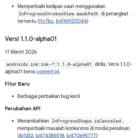
Memperbaiki kedipan saat menggunakan
InProgressStrokesView.maskPath
di perangkat
tertentu (
I1c7bc
,
b/496920044
)
Versi 1
.
1
.
0-alpha01
11 Maret 2026
androidx.ink:ink-*:1.1.0-alpha01
dirilis. Versi 1.1.0-
alpha01 berisi
commit ini
.
Fitur Baru
Berbagai perbaikan bug kecil
Perubahan API
Menambahkan
InProgressShape.isCanceled
,
memperbaiki masalah konkurensi di modul penulisan.
(
Ibfd32
,
b/474385518
,
b/470695777
)