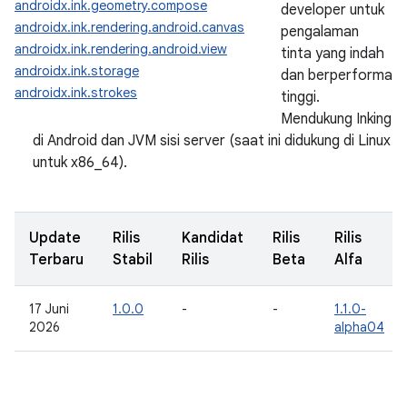
androidx.ink.geometry.compose
developer untuk
androidx.ink.rendering.android.canvas
pengalaman
androidx.ink.rendering.android.view
tinta yang indah
androidx.ink.storage
dan berperforma
androidx.ink.strokes
tinggi.
Mendukung Inking
di Android dan JVM sisi server (saat ini didukung di Linux
untuk x86_64).
Update
Rilis
Kandidat
Rilis
Rilis
Terbaru
Stabil
Rilis
Beta
Alfa
17 Juni
1.0.0
-
-
1.1.0-
2026
alpha04