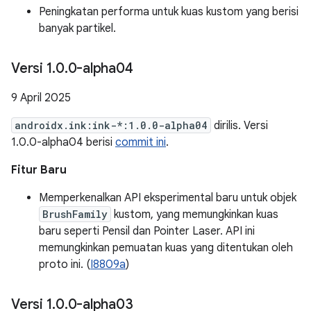
Peningkatan performa untuk kuas kustom yang berisi
banyak partikel.
Versi 1
.
0
.
0-alpha04
9 April 2025
androidx.ink:ink-*:1.0.0-alpha04
dirilis. Versi
1.0.0-alpha04 berisi
commit ini
.
Fitur Baru
Memperkenalkan API eksperimental baru untuk objek
BrushFamily
kustom, yang memungkinkan kuas
baru seperti Pensil dan Pointer Laser. API ini
memungkinkan pemuatan kuas yang ditentukan oleh
proto ini. (
I8809a
)
Versi 1
.
0
.
0-alpha03