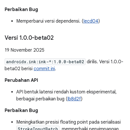
Perbaikan Bug
Memperbarui versi dependensi. (
Iecd04
)
Versi 1
.
0
.
0-beta02
19 November 2025
androidx.ink:ink-*:1.0.0-beta02
dirilis. Versi 1.0.0-
beta02 berisi
commit ini
.
Perubahan API
API bentuk latensi rendah kustom eksperimental,
berbagai perbaikan bug (
Ib8d2f
)
Perbaikan Bug
Meningkatkan presisi floating point pada serialisasi
StrokeInputBatch
, memperbaiki penyimpangan