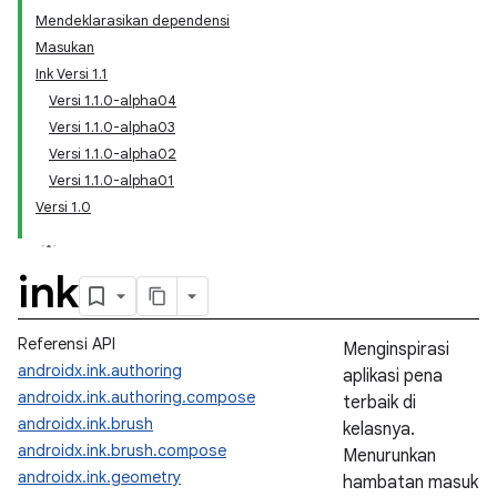
Mendeklarasikan dependensi
Masukan
Ink Versi 1.1
Versi 1.1.0-alpha04
Versi 1.1.0-alpha03
Versi 1.1.0-alpha02
Versi 1.1.0-alpha01
Versi 1.0
ink
Referensi API
Menginspirasi
androidx.ink.authoring
aplikasi pena
androidx.ink.authoring.compose
terbaik di
androidx.ink.brush
kelasnya.
androidx.ink.brush.compose
Menurunkan
androidx.ink.geometry
hambatan masuk