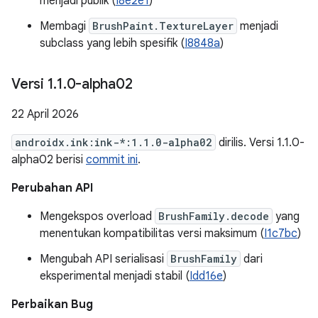
menjadi publik (
I8e2e1
)
Membagi
BrushPaint.TextureLayer
menjadi
subclass yang lebih spesifik (
I8848a
)
Versi 1
.
1
.
0-alpha02
22 April 2026
androidx.ink:ink-*:1.1.0-alpha02
dirilis. Versi 1.1.0-
alpha02 berisi
commit ini
.
Perubahan API
Mengekspos overload
BrushFamily.decode
yang
menentukan kompatibilitas versi maksimum (
I1c7bc
)
Mengubah API serialisasi
BrushFamily
dari
eksperimental menjadi stabil (
Idd16e
)
Perbaikan Bug