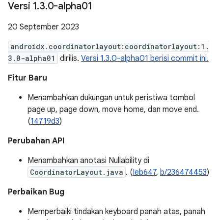
Versi 1
.
3
.
0-alpha01
20 September 2023
androidx.coordinatorlayout:coordinatorlayout:1.
3.0-alpha01
dirilis.
Versi 1.3.0-alpha01 berisi commit ini.
Fitur Baru
Menambahkan dukungan untuk peristiwa tombol
page up, page down, move home, dan move end.
(
14719d3
)
Perubahan API
Menambahkan anotasi Nullability di
CoordinatorLayout.java
. (
Ieb647
,
b/236474453
)
Perbaikan Bug
Memperbaiki tindakan keyboard panah atas, panah