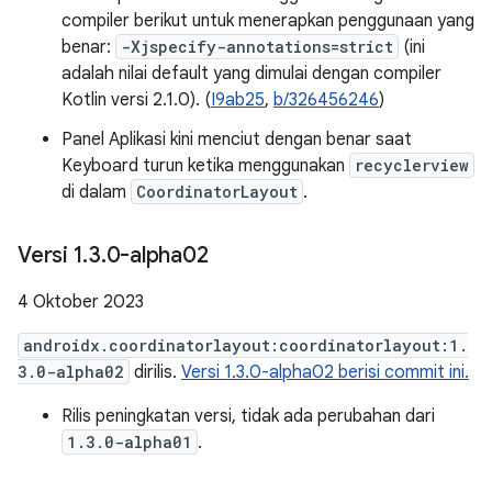
compiler berikut untuk menerapkan penggunaan yang
benar:
-Xjspecify-annotations=strict
(ini
adalah nilai default yang dimulai dengan compiler
Kotlin versi 2.1.0). (
I9ab25
,
b/326456246
)
Panel Aplikasi kini menciut dengan benar saat
Keyboard turun ketika menggunakan
recyclerview
di dalam
CoordinatorLayout
.
Versi 1
.
3
.
0-alpha02
4 Oktober 2023
androidx.coordinatorlayout:coordinatorlayout:1.
3.0-alpha02
dirilis.
Versi 1.3.0-alpha02 berisi commit ini.
Rilis peningkatan versi, tidak ada perubahan dari
1.3.0-alpha01
.