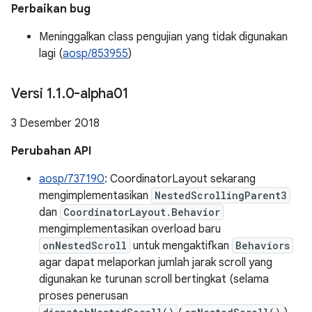
Perbaikan bug
Meninggalkan class pengujian yang tidak digunakan
lagi (
aosp/853955
)
Versi 1
.
1
.
0-alpha01
3 Desember 2018
Perubahan API
aosp/737190
: CoordinatorLayout sekarang
mengimplementasikan
NestedScrollingParent3
dan
CoordinatorLayout.Behavior
mengimplementasikan overload baru
onNestedScroll
untuk mengaktifkan
Behaviors
agar dapat melaporkan jumlah jarak scroll yang
digunakan ke turunan scroll bertingkat (selama
proses penerusan