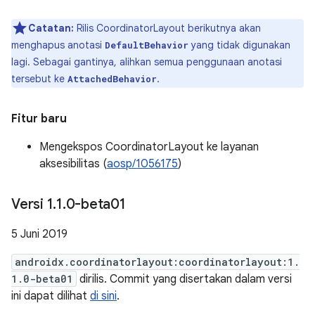
Catatan:
Rilis CoordinatorLayout berikutnya akan
menghapus anotasi
yang tidak digunakan
DefaultBehavior
lagi. Sebagai gantinya, alihkan semua penggunaan anotasi
tersebut ke
.
AttachedBehavior
Fitur baru
Mengekspos CoordinatorLayout ke layanan
aksesibilitas (
aosp/1056175
)
Versi 1
.
1
.
0-beta01
5 Juni 2019
androidx.coordinatorlayout:coordinatorlayout:1.
1.0-beta01
dirilis. Commit yang disertakan dalam versi
ini dapat dilihat
di sini
.