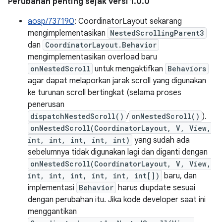
Perubahan penting sejak versi 1.0.0
aosp/737190
: CoordinatorLayout sekarang
mengimplementasikan
NestedScrollingParent3
dan
CoordinatorLayout.Behavior
mengimplementasikan overload baru
onNestedScroll
untuk mengaktifkan
Behaviors
agar dapat melaporkan jarak scroll yang digunakan
ke turunan scroll bertingkat (selama proses
penerusan
dispatchNestedScroll()
/
onNestedScroll()
).
onNestedScroll(CoordinatorLayout, V, View,
int, int, int, int, int)
yang sudah ada
sebelumnya tidak digunakan lagi dan diganti dengan
onNestedScroll(CoordinatorLayout, V, View,
int, int, int, int, int, int[])
baru, dan
implementasi
Behavior
harus diupdate sesuai
dengan perubahan itu. Jika kode developer saat ini
menggantikan