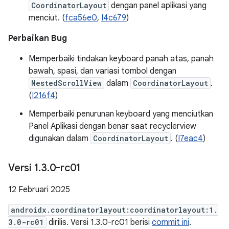
CoordinatorLayout
dengan panel aplikasi yang
menciut. (
fca56e0
,
I4c679
)
Perbaikan Bug
Memperbaiki tindakan keyboard panah atas, panah
bawah, spasi, dan variasi tombol dengan
NestedScrollView
dalam
CoordinatorLayout
.
(
I216f4
)
Memperbaiki penurunan keyboard yang menciutkan
Panel Aplikasi dengan benar saat recyclerview
digunakan dalam
CoordinatorLayout
. (
I7eac4
)
Versi 1
.
3
.
0-rc01
12 Februari 2025
androidx.coordinatorlayout:coordinatorlayout:1.
3.0-rc01
dirilis. Versi 1.3.0-rc01 berisi
commit ini
.