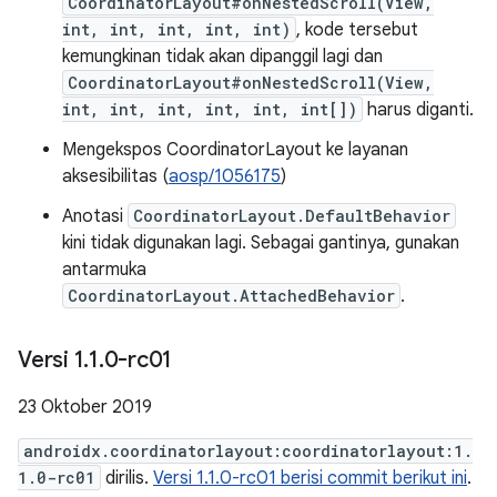
CoordinatorLayout#onNestedScroll(View,
int, int, int, int, int)
, kode tersebut
kemungkinan tidak akan dipanggil lagi dan
CoordinatorLayout#onNestedScroll(View,
int, int, int, int, int, int[])
harus diganti.
Mengekspos CoordinatorLayout ke layanan
aksesibilitas (
aosp/1056175
)
Anotasi
CoordinatorLayout.DefaultBehavior
kini tidak digunakan lagi. Sebagai gantinya, gunakan
antarmuka
CoordinatorLayout.AttachedBehavior
.
Versi 1
.
1
.
0-rc01
23 Oktober 2019
androidx.coordinatorlayout:coordinatorlayout:1.
1.0-rc01
dirilis.
Versi 1.1.0-rc01 berisi commit berikut ini
.